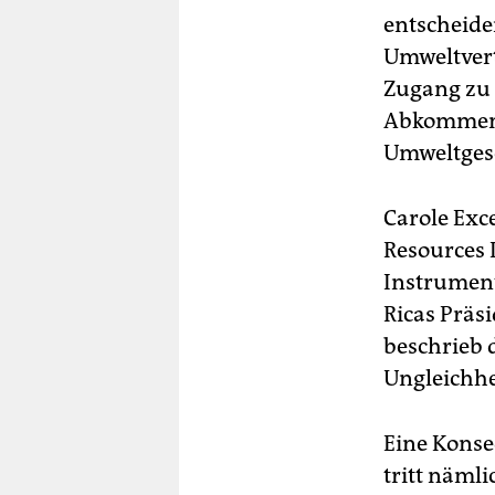
entscheide
Umweltvert
Zugang zu 
Abkommen „
Umweltges
Carole Exc
Resources I
Instrument
Ricas Präsi
beschrieb
Ungleichhe
Eine Konse
tritt nämli