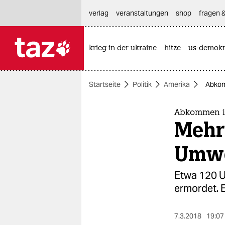
hautnavigation anspringen
hauptinhalt anspringen
footer anspringen
verlag
veranstaltungen
shop
fragen &
krieg in der ukraine
hitze
us-demokr

taz zahl ich
taz zahl ich
Startseite
Politik
Amerika
Abkom
themen
politik
Abkommen i
Mehr 
öko
Umwe
gesellschaft
Etwa 120 U
kultur
ermordet. 
sport
7.3.2018
19:07