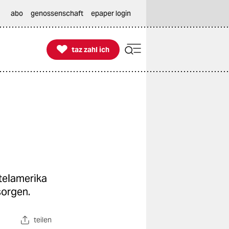
abo
genossenschaft
epaper login

taz zahl ich
taz zahl ich
telamerika
sorgen.
teilen