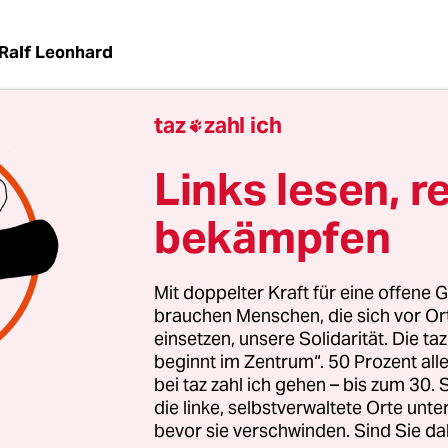
Ralf Leonhard
taz
zahl ich

vistinnen und -aktivisten Lateinamerikas sollen 
sseren Schutz genießen. 24 Länder im Süden des
Links lesen, r
 Karibik haben jetzt ein regionales Abkommen
net, das das in der Erklärung von Rio über Umwe
bekämpfen
g verankerte Prinzip der Umweltdemokratie verb
Mit doppelter Kraft für eine offene G
brauchen Menschen, die sich vor O
C-P10 am Sonntag bekannt gewordene Vertrag gar
einsetzen, unsere Solidarität. Die ta
beginnt im Zentrum“. 50 Prozent a
echt auf eine gesunde Umwelt und verpflichtet di
bei taz zahl ich gehen – bis zum 30
ichnet haben, Institutionen zu schaffen, die über
die linke, selbstverwaltete Orte unte
 der Regeln wachen sollen.
bevor sie verschwinden. Sind Sie da