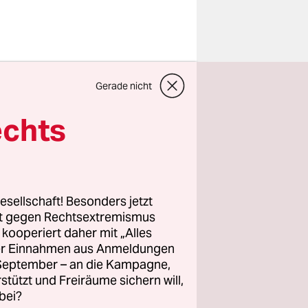
Gerade nicht
in der
 Kontinents
echts
lt und
indlich
esellschaft! Besonders jetzt
rt gegen Rechtsextremismus
antiert
z kooperiert daher mit „Alles
ller Einnahmen aus Anmeldungen
e Staaten,
. September – an die Kampagne,
 die
rstützt und Freiräume sichern will,
bei?