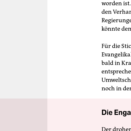
worden ist
den Verhan
Regierunge
könnte dem
Für die Sti
Evangelika
bald in Kra
entspreche
Umweltschü
noch in de
Die Enga
Der drohe