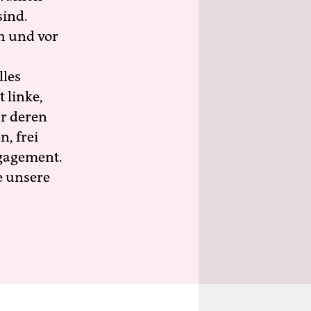
sind.
h und vor
lles
 linke,
ür deren
n, frei
ngagement.
e unsere