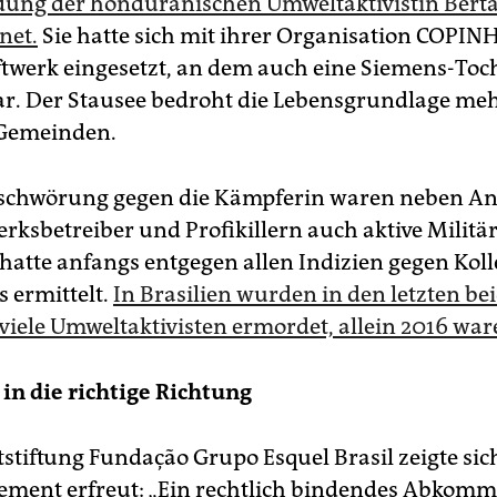
ung der honduranischen Umweltaktivistin Berta
net.
Sie hatte sich mit ihrer Organisation COPIN
twerk eingesetzt, an dem auch eine Siemens-Toc
war. Der Stausee bedroht die Lebensgrundlage me
 Gemeinden.
schwörung gegen die Kämpferin waren neben An
rksbetreiber und Profikillern auch aktive Militärs
i hatte anfangs entgegen allen Indizien gegen Kol
 ermittelt.
In Brasilien wurden in den letzten be
viele Umweltaktivisten ermordet, allein 2016 ware
 in die richtige Richtung
stiftung Fundação Grupo Esquel Brasil zeigte sic
tement erfreut: „Ein rechtlich bindendes Abkomm