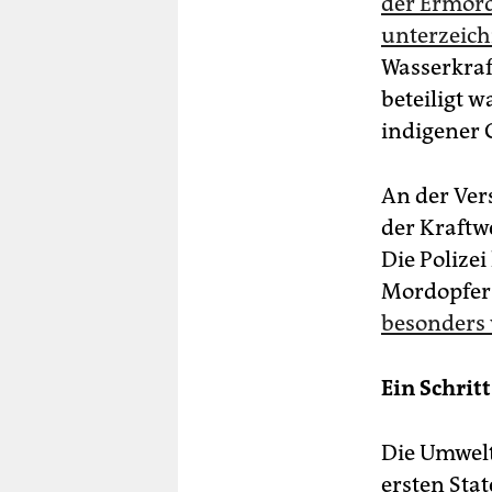
der Ermord
unterzeich
Wasserkraf
beteiligt 
indigener
An der Ver
der Kraftwe
Die Polize
Mordopfers
besonders 
Ein Schritt
Die Umwelt
ersten Sta