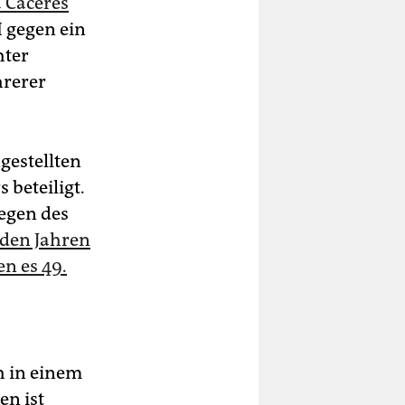
 Cáceres
H gegen ein
hter
hrerer
gestellten
 beteiligt.
legen des
iden Jahren
n es 49.
h in einem
en ist