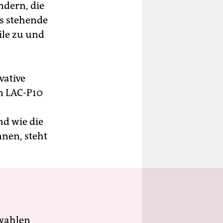
ndern, die
s stehende
ile zu und
vative
nn LAC-P10
nd wie die
nen, steht
wahlen