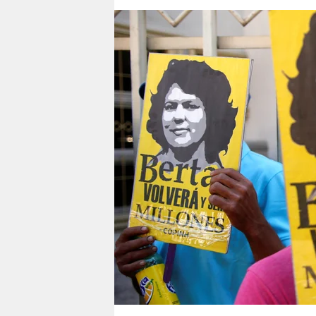
berlin
nord
wahrheit
verlag
verlag
veranstaltungen
shop
fragen & hilfe
unterstützen
abo
genossenschaft