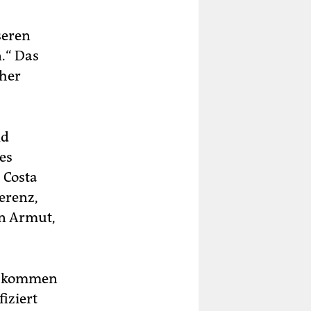
seren
.“ Das
cher
ld
hes
 Costa
ferenz,
n Armut,
 Abkommen
fiziert