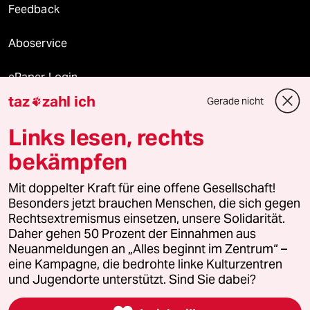
Feedback
Aboservice
ePaper Login
taz
zahl ich
Gerade nicht

Downloads für Abonnierende
Links lesen, rechts
bekämpfen
© 2026 taz Verlags und Vertriebs GmbH
Mit doppelter Kraft für eine offene Gesellschaft!
Alle Rechte vorbehalten. Bei rechtlichen Fragen oder für Genehmigungen
wenden Sie sich bitte an
lizenzen@taz.de
Besonders jetzt brauchen Menschen, die sich gegen
Rechtsextremismus einsetzen, unsere Solidarität.
Daher gehen 50 Prozent der Einnahmen aus
Feedback
Redaktionsstatut
Kommune-Richtlinien
KI-
Neuanmeldungen an „Alles beginnt im Zentrum“ –
eine Kampagne, die bedrohte linke Kulturzentren
Leitlinie
Informant
Datenschutz
Impressum
AGB
und Jugendorte unterstützt. Sind Sie dabei?
Seitenwende
Einwilligungen widerrufen (Ads)