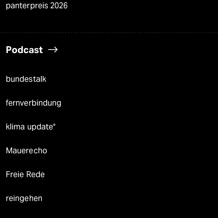
panterpreis 2026
Podcast
bundestalk
fernverbindung
klima update°
Mauerecho
Freie Rede
reingehen