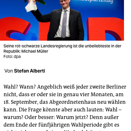
berlin
nord
wahrheit
verlag
Seine rot-schwarze Landesregierung ist die unbeliebteste in der
verlag
Republik: Michael Müller
Foto: dpa
veranstaltungen
Von
Stefan Alberti
shop
fragen & hilfe
Wahl? Wann? Angeblich weiß jeder zweite Berliner
nicht, dass er oder sie in genau vier Monaten, am
unterstützen
18. September, das Abgeordnetenhaus neu wählen
abo
kann. Die Frage könnte aber auch lauten: Wahl –
warum? Oder besser: Warum jetzt? Denn außer
genossenschaft
dem Ende der fünfjährigen Wahlperiode gibt es