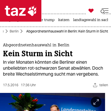

taz zahl ich
bergsteigen
usa unter trump
katzen
landtagswahl in sachs

taz zahl ich
ite
Berlin
Abgeordnetenhauswahl in Berlin: Kein Sturm in Sicht
taz zahl ich
themen
Abgeordnetenhauswahl in Berlin
Kein Sturm in Sicht
politik
In vier Monaten könnten die Berliner einen
öko
unbeliebten rot-schwarzen Senat abwählen. Doch
breite Wechselstimmung sucht man vergebens.
gesellschaft
17.5.2016
17:36 Uhr
teilen
kultur
sport