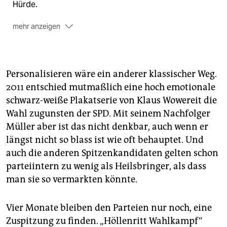
Hürde.
mehr anzeigen
Ein Sechsparteienparlament feiern die einen als
Ausdruck von Pluralität, während andere sich an
Weimarer Zeiten
mit einem allerdings noch stärker
zersplitterten Reichstag erinnert fühlen. Zur
Personalisieren wäre ein anderer klassischer Weg.
Regierungsbildung könnte erstmals im
2011 entschied mutmaßlich eine hoch emotionale
Nachkriegsberlin eine
Dreierkoalition
nötig sein: In
schwarz-weiße Plakatserie von Klaus Wowereit die
der jüngsten Umfrage kamen die SPD und CDU als
Wahl zugunsten der SPD. Mit seinem Nachfolger
stärkste Zweierkombi zusammen nur auf 42 Prozent,
Müller aber ist das nicht denkbar, auch wenn er
ein Prozentpunkt mehr als Rot-Grün und damit weit
weg von einer absoluten Mehrheit. Das
längst nicht so blass ist wie oft behauptet. Und
wahrscheinlichste Dreierbündnis wäre bundesweit
auch die anderen Spitzenkandidaten gelten schon
das erste seiner Art:
Rot-Rot-Grün
, kurz R2G, gibt es
parteiintern zu wenig als Heilsbringer, als dass
zwar den Farben nach schon in Thüringen, doch dort
man sie so vermarkten könnte.
ist die in Berlin viertplatzierte Linkspartei stärkste
Kraft und stellt den Ministerpräsidenten. Ein solches
Bündnis würde im linken Lager als
Blaupause
für die
Vier Monate bleiben den Parteien nur noch, eine
Bundestagswahl 2017 gelten, hat aber dort in
Zuspitzung zu finden. „Höllenritt Wahlkampf“