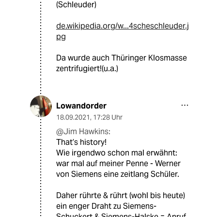
(Schleuder)
de.wikipedia.org/w...4scheschleuder.j
pg
Da wurde auch Thüringer Klosmasse
zentrifugiert!(u.a.)
Lowandorder
18.09.2021
,
17:28 Uhr
@Jim Hawkins:
That’s history!
Wie irgendwo schon mal erwähnt:
war mal auf meiner Penne - Werner
von Siemens eine zeitlang Schüler.
Daher rührte & rührt (wohl bis heute)
ein enger Draht zu Siemens-
Schuckert & Siemens-Halske = Anruf