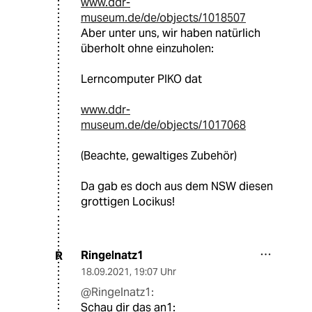
www.ddr-
museum.de/de/objects/1018507
Aber unter uns, wir haben natürlich
überholt ohne einzuholen:
Lerncomputer PIKO dat
www.ddr-
museum.de/de/objects/1017068
(Beachte, gewaltiges Zubehör)
Da gab es doch aus dem NSW diesen
grottigen Locikus!
Ringelnatz1
R
18.09.2021
,
19:07 Uhr
@Ringelnatz1:
Schau dir das an1: