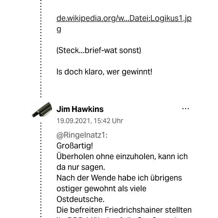
de.wikipedia.org/w...Datei:Logikus1.jp
g
(Steck...brief-wat sonst)
Is doch klaro, wer gewinnt!
Jim Hawkins
19.09.2021
,
15:42 Uhr
@Ringelnatz1:
Großartig!
Überholen ohne einzuholen, kann ich
da nur sagen.
Nach der Wende habe ich übrigens
ostiger gewohnt als viele
Ostdeutsche.
Die befreiten Friedrichshainer stellten