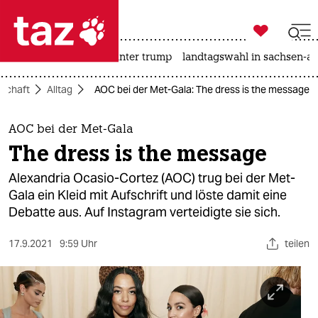

taz zahl ich
nahost-konflikt
usa unter trump
landtagswahl in sachsen-an

taz zahl ich
lschaft
Alltag
AOC bei der Met-Gala: The dress is the message
taz zahl ich
themen
AOC bei der Met-Gala
The dress is the message
politik
Alexandria Ocasio-Cortez (AOC) trug bei der Met-
öko
Gala ein Kleid mit Aufschrift und löste damit eine
Debatte aus. Auf Instagram verteidigte sie sich.
gesellschaft
17.9.2021
9:59 Uhr
teilen
kultur
sport