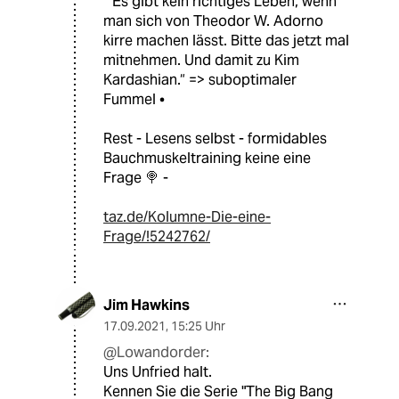
“ Es gibt kein richtiges Leben, wenn
man sich von Theodor W. Adorno
kirre machen lässt. Bitte das jetzt mal
mitnehmen. Und damit zu Kim
Kardashian.“ => suboptimaler
Fummel •
Rest - Lesens selbst - formidables
Bauchmuskeltraining keine eine
Frage 🍭 -
taz.de/Kolumne-Die-eine-
Frage/!5242762/
Jim Hawkins
17.09.2021
,
15:25 Uhr
@Lowandorder:
Uns Unfried halt.
Kennen Sie die Serie "The Big Bang