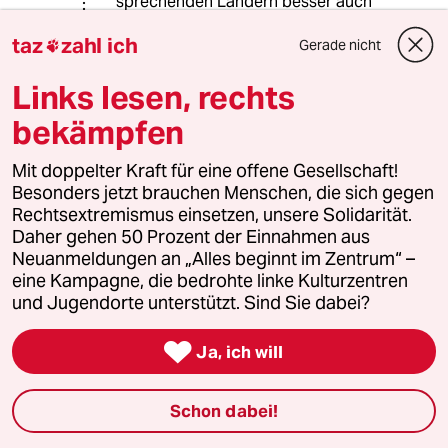
sprechenden Ländern besser auch
nicht!“ der venezuelagestählte - 🥳 -
taz
zahl ich
Gerade nicht

(So. Muß an die Schippe flute 🎺;))
Links lesen, rechts
bekämpfen
tomás zerolo
TZ
17.09.2021
,
10:39 Uhr
Mit doppelter Kraft für eine offene Gesellschaft!
Besonders jetzt brauchen Menschen, die sich gegen
Die Frau ist einfach cool.
Rechtsextremismus einsetzen, unsere Solidarität.
Daher gehen 50 Prozent der Einnahmen aus
Neuanmeldungen an „Alles beginnt im Zentrum“ –
Lowandorder
eine Kampagne, die bedrohte linke Kulturzentren
17.09.2021
,
10:29 Uhr
und Jugendorte unterstützt. Sind Sie dabei?
Hallo! Hallo! Le Groupie - Peterles 🌑fahrt!

Listen!
Ja, ich will
“ Kim Kardashian kam vom Kopf bis zu den
Fingerspitzen vernäht in schwarzem Stoff der
Schon dabei!
Modefirma Ba­len­ciaga.“ - VERNÄHT -