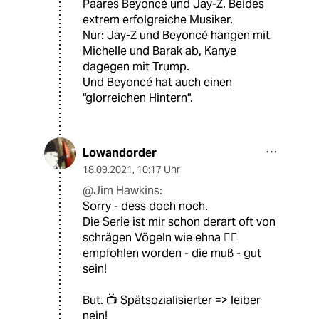
Paares Beyoncé und Jay-Z. Beides
extrem erfolgreiche Musiker.
Nur: Jay-Z und Beyoncé hängen mit
Michelle und Barak ab, Kanye
dagegen mit Trump.
Und Beyoncé hat auch einen
"glorreichen Hintern".
Lowandorder
18.09.2021
,
10:17 Uhr
@Jim Hawkins:
Sorry - dess doch noch.
Die Serie ist mir schon derart oft von
schrägen Vögeln wie ehna 🏴‍☠️
empfohlen worden - die muß - gut
sein!
But. 📺 Spätsozialisierter => leiber
nein!