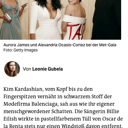
berlin
nord
wahrheit
verlag
Aurora James und Alexandria Ocasio-Cortez bei der Met-Gala
verlag
Foto: Getty Images
veranstaltungen
Von
Leonie Gubela
shop
fragen & hilfe
Kim Kardashian, vom Kopf bis zu den
unterstützen
Fingerspitzen vernäht in schwarzem Stoff der
Modefirma Ba­len­ciaga, sah aus wie ihr eigener
abo
menschgewordener Schatten. Die Sängerin Billie
genossenschaft
Eilish wirkte in pastellfarbenem Tüll von Oscar de
la Renta stets nur einen Windstoß davon entfernt,