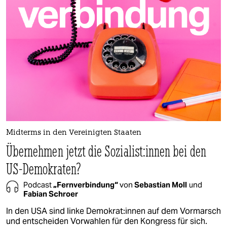
berlin
nord
wahrheit
verlag
verlag
veranstaltungen
shop
Midterms in den Vereinigten Staaten
Übernehmen jetzt die So­zia­lis­t:in­nen bei den
fragen & hilfe
US-Demokraten?
unterstützen
Podcast
„Fernverbindung“
von
Sebastian Moll
und
abo
Fabian Schroer
genossenschaft
In den USA sind linke De­mo­kra­t:in­nen auf dem Vormarsch
und entscheiden Vorwahlen für den Kongress für sich.