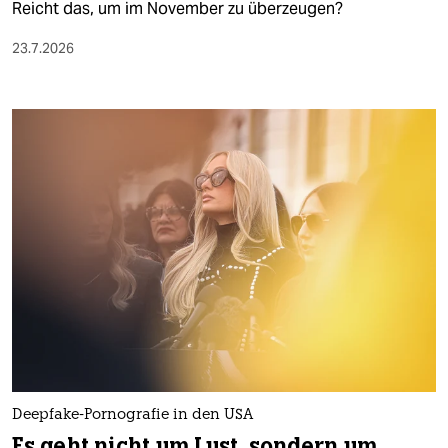
epaper login
Reicht das, um im November zu überzeugen?
23.7.2026
Deepfake-Pornografie in den USA
Es geht nicht um Lust, sondern um