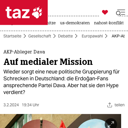

taz zahl ich
krieg in der ukraine
hitze
us-demokraten
nahost-konflikt

taz zahl ich
Startseite
Gesellschaft
Debatte
Europawahl
AKP-Able
taz zahl ich
themen
AKP-Ableger Dava
Auf medialer Mission
politik
Wieder sorgt eine neue politische Gruppierung für
öko
Schrecken in Deutschland: die Erdoğan-Fans
ansprechende Partei Dava. Aber hat sie den Hype
gesellschaft
verdient?
kultur
3.2.2024
19:34 Uhr
teilen
sport