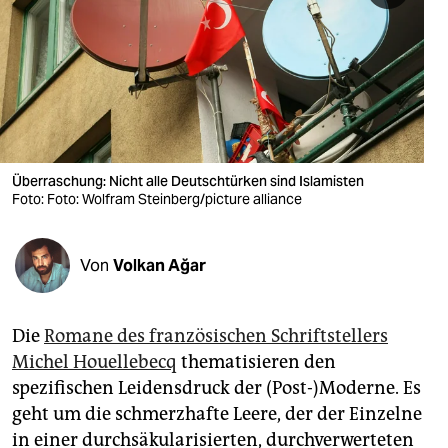
berlin
nord
wahrheit
verlag
verlag
Überraschung: Nicht alle Deutschtürken sind Islamisten
Foto: Foto: Wolfram Steinberg/picture alliance
veranstaltungen
shop
Von
Volkan Ağar
fragen & hilfe
unterstützen
Die
Romane des französischen Schriftstellers
Michel Houellebecq
thematisieren den
abo
spezifischen Leidensdruck der (Post-)Moderne. Es
genossenschaft
geht um die schmerzhafte Leere, der der Einzelne
in einer durchsäkularisierten, durchverwerteten