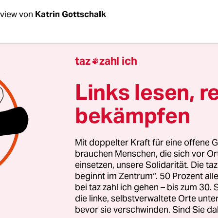
rview von
Katrin Gottschalk
Dornheim, am 6. Juni 1971 erschien der
Stern
mit
taz
zahl ich

e erklärten: Wir haben abgetrieben. Gerade ers
Ausgabe des Magazins
mit einer Wiederauflage 
Links lesen, r
Statements, auch von Ihnen. Warum ist das nöt
bekämpfen
nheim:
Weil sich seit 50 Jahren in der Sache fast 
er
Paragraf 218
immer noch im Strafgesetzbuch s
Mit doppelter Kraft für eine offene G
angerschaftsabbrüche eine Straftat sind. Weil 
brauchen Menschen, die sich vor O
einsetzen, unsere Solidarität. Die ta
chwangerschaft abbrechen möchten und die, die 
beginnt im Zentrum“. 50 Prozent a
so die Ärz­t*in­nen – so zu Kriminellen deklariert
bei taz zahl ich gehen – bis zum 30
rmundenden Auflagen werden sie nicht strafverfo
die linke, selbstverwaltete Orte unte
bevor sie verschwinden. Sind Sie da