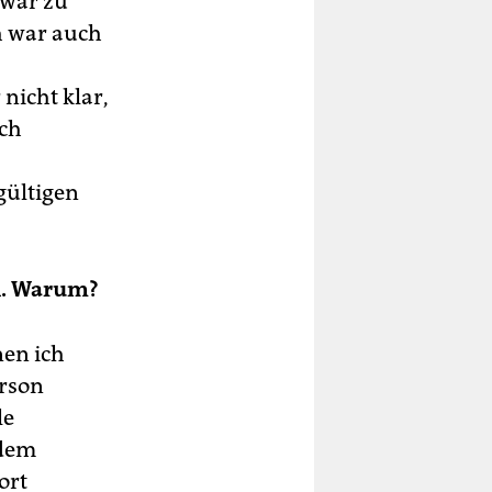
 war zu
h war auch
nicht klar,
ich
gültigen
n. Warum?
nen ich
erson
le
 dem
ort