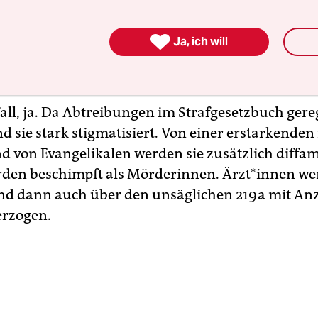
er damals war, dass die Frauen im
Stern
eine St
haben. Aber auch das öffentliche Sprechen übe

Ja, ich will
g war skandalös. Sind Schwangerschaftsabbrüc
h ein Tabu?
Fall, ja. Da Abtreibungen im Strafgesetzbuch gere
nd sie stark stigmatisiert. Von einer erstarkende
d von Evangelikalen werden sie zusätzlich diffam
den beschimpft als Mörderinnen. Ärz­t*in­nen w
und dann auch über den unsäglichen 219 a mit An
erzogen.