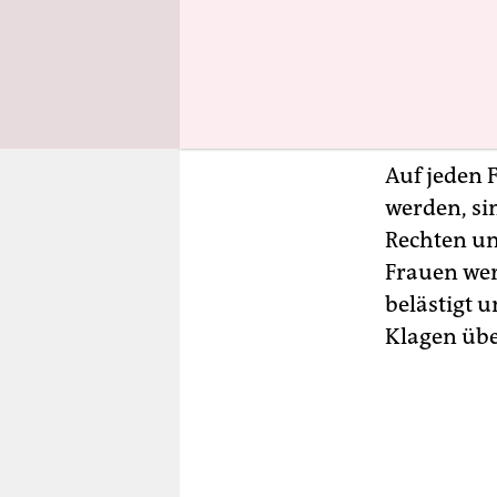
Der Aufreg
gestanden 
Abtreibun
immer noc
Auf jeden 
werden, si
Rechten un
Frauen wer
belästigt 
Klagen üb