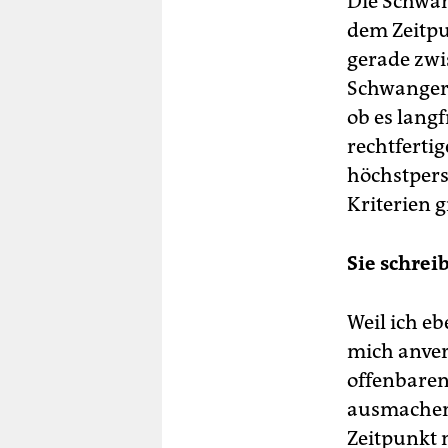
Die Schwan
dem Zeitpu
gerade zwi
Schwangers
ob es langf
rechtferti
höchstpers
Kriterien g
Sie schre
Weil ich e
mich anver
offenbaren
ausmachen 
Zeitpunkt n