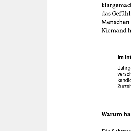
klargemach
das Gefühl 
Menschen au
Niemand ha
Im In
Jahrga
versch
kandid
Zurzei
Warum habe