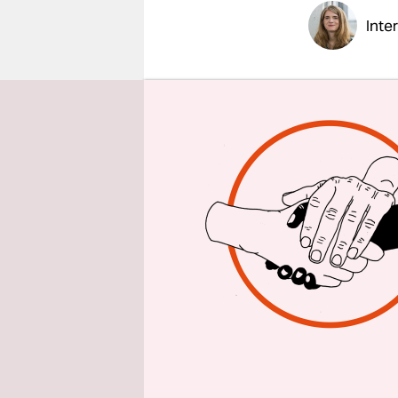
epaper login
Inte
taz: Frau 
Frauen, di
aktuelle 
einzelnen 
Laura Dor
hat. Weil d
damit Schw
die ihre S
helfen – al
unter bevo