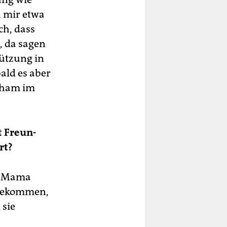
h mir etwa
ch, dass
, da sagen
tützung in
ld es aber
cham im
t Freun­
rt?
er Mama
 bekommen,
 sie