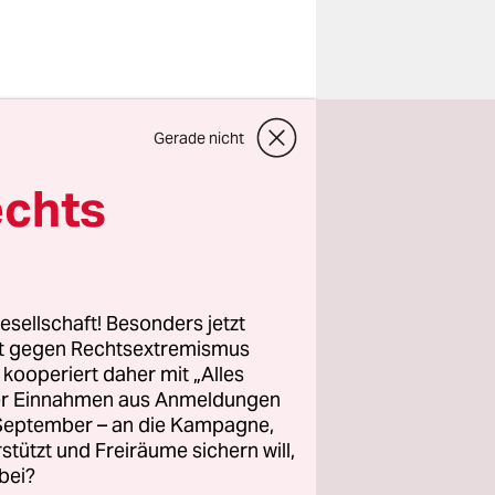
 374
Gerade nicht
chien die
von
echts
ig?
nichts getan
teht und
esellschaft! Besonders jetzt
Menschen,
rt gegen Rechtsextremismus
z kooperiert daher mit „Alles
ihnen dabei
ller Einnahmen aus Anmeldungen
 werden. Nur
. September – an die Kampagne,
lgt.
rstützt und Freiräume sichern will,
bei?