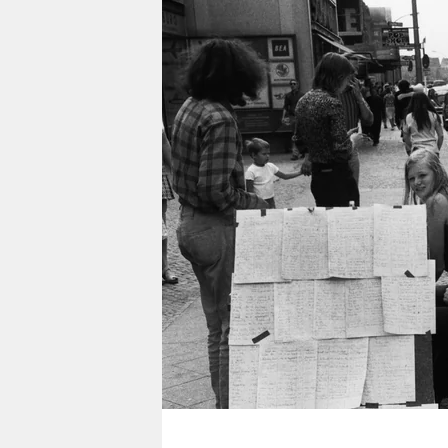
berlin
nord
wahrheit
verlag
verlag
veranstaltungen
shop
fragen & hilfe
unterstützen
abo
genossenschaft