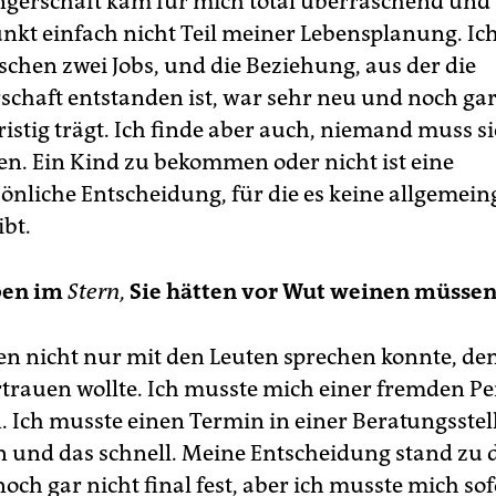
gerschaft kam für mich total überraschend und
nkt einfach nicht Teil meiner Lebensplanung. Ic
schen zwei Jobs, und die Beziehung, aus der die
chaft entstanden ist, war sehr neu und noch gar 
ristig trägt. Ich finde aber auch, niemand muss s
gen. Ein Kind zu bekommen oder nicht ist eine
önliche Entscheidung, für die es keine allgemein
ibt.
iben im
Stern,
Sie hätten vor Wut weinen müsse
ben nicht nur mit den Leuten sprechen konnte, de
trauen wollte. Ich musste mich einer fremden P
. Ich musste einen Termin in einer Beratungsstel
und das schnell. Meine Entscheidung stand zu
och gar nicht final fest, aber ich musste mich sof