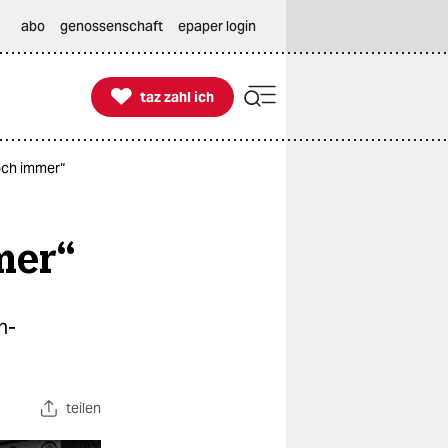
abo
genossenschaft
epaper login

taz zahl ich
taz zahl ich
och immer“
mer“
n-
teilen