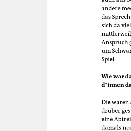
andere med
das Sprech
sich da vie
mittlerweil
Anspruch 
um Schwang
Spiel.
Wie war da
d*in­nen d
Die waren 
drüber ge
eine Abtre
damals noc