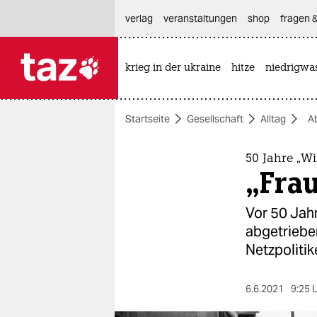
hautnavigation anspringen
hauptinhalt anspringen
footer anspringen
verlag
veranstaltungen
shop
fragen &
krieg in der ukraine
hitze
niedrigwa

taz zahl ich
taz zahl ich
Startseite
Gesellschaft
Alltag
A
themen
politik
50 Jahre „W
„Fra
öko
Vor 50 Jahr
gesellschaft
abgetriebe
Netzpolitik
kultur
sport
6.6.2021
9:25 