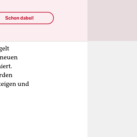
raftat
r eine
Schon dabei!
he heute
gelt
n neuen
iert.
erden
zeigen und