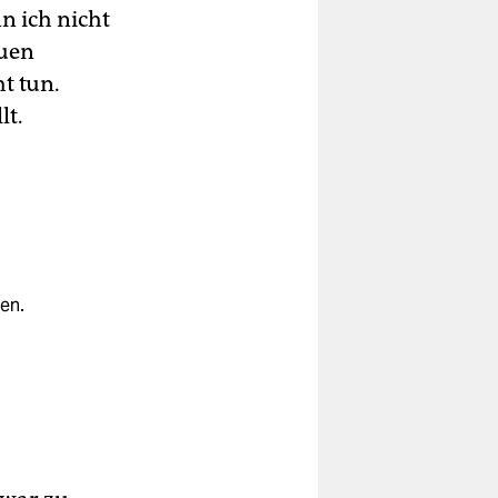
n ich nicht
euen
t tun.
lt.
en.