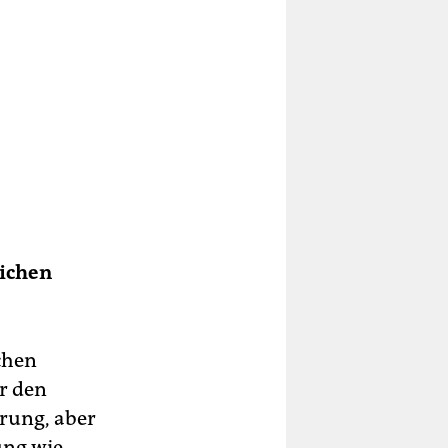
lichen
chen
er den
erung, aber
ung wie