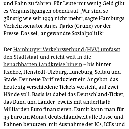
epaper login
und Bahn zu fahren. Für Leute mit wenig Geld gibt
es Vergünstigungen obendrauf. „Wir sind so
günstig wie seit 1993 nicht mehr“, sagte Hamburgs
Verkehrssenator Anjes Tjarks (Grüne) vor der
Presse. Das sei „angewandte Sozialpolitik“.
Der
Hamburger Verkehrsverbund (HVV) umfasst
den Stadtstaat und reicht weit in die
benachbarten Landkreise hinein
– bis hinter
Itzehoe, Henstedt-Ulzburg, Lüneburg, Soltau und
Stade. Der neue Tarif reduziert ein Angebot, das
heute zig verschiedene Tickets vorsieht, auf zwei
Hände voll. Basis ist dabei das Deutschland-Ticket,
das Bund und Länder jeweils mit anderthalb
Milliarden Euro finanzieren. Damit kann man für
49 Euro im Monat deutschlandweit alle Busse und
Bahnen benutzen, mit Ausnahme der ICs, ICEs und