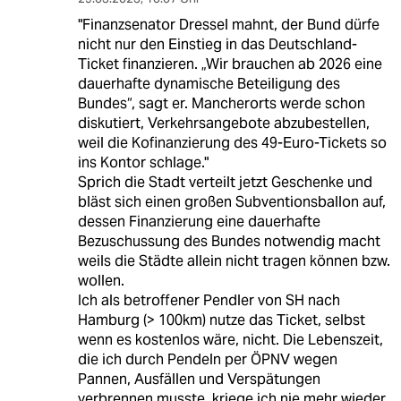
"Finanzsenator Dressel mahnt, der Bund dürfe
nicht nur den Einstieg in das Deutschland-
Ticket finanzieren. „Wir brauchen ab 2026 eine
dauerhafte dynamische Beteiligung des
Bundes“, sagt er. Mancherorts werde schon
diskutiert, Verkehrsangebote abzubestellen,
weil die Kofinanzierung des 49-Euro-Tickets so
ins Kontor schlage."
Sprich die Stadt verteilt jetzt Geschenke und
bläst sich einen großen Subventionsballon auf,
dessen Finanzierung eine dauerhafte
Bezuschussung des Bundes notwendig macht
weils die Städte allein nicht tragen können bzw.
wollen.
Ich als betroffener Pendler von SH nach
Hamburg (> 100km) nutze das Ticket, selbst
wenn es kostenlos wäre, nicht. Die Lebenszeit,
die ich durch Pendeln per ÖPNV wegen
Pannen, Ausfällen und Verspätungen
verbrennen musste, kriege ich nie mehr wieder.