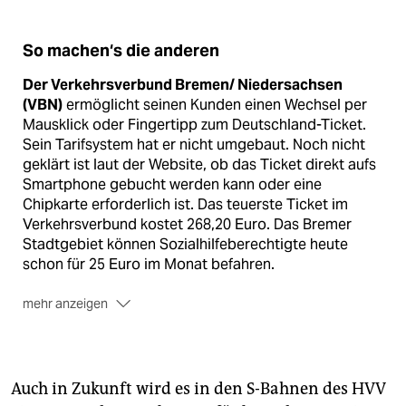
So machen‘s die anderen
Der Verkehrsverbund Bremen/ Niedersachsen
(VBN)
ermöglicht seinen Kunden einen Wechsel per
Mausklick oder Fingertipp zum Deutschland-Ticket.
Sein Tarifsystem hat er nicht umgebaut. Noch nicht
geklärt ist laut der Website, ob das Ticket direkt aufs
Smartphone gebucht werden kann oder eine
Chipkarte erforderlich ist. Das teuerste Ticket im
Verkehrsverbund kostet 268,20 Euro. Das Bremer
Stadtgebiet können Sozialhilfeberechtigte heute
schon für 25 Euro im Monat befahren.
mehr anzeigen
Der Großraum-Verkehr Hannover (GVH)
wird zum
49-Euro-Ticket Vergünstigungen anbieten: Das
Hannover Jobticket und das Hannover Sozialticket
Auch in Zukunft wird es in den S-Bahnen des HVV
für jeweils 30,40 Euro im Monat. Gegen einen