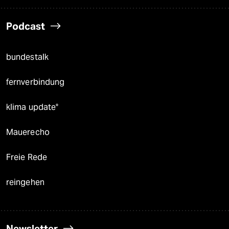
Podcast
bundestalk
fernverbindung
klima update°
Mauerecho
Freie Rede
reingehen
Newsletter