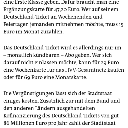
eine Erste Klasse geben. Dafür braucht man eine
monatlichen Aufpreis von 4,90 Euro kann man im
Ergänzungskarte für 47,20 Euro. Wer auf seinem
Gebiet des GVH einen Erwachsenen oder drei Kinder
montags bis freitags ab 19 Uhr sowie an
Deutschland-Ticket an Wochenenden und
Wochenenden und Feiertagen ganztägig mitnehmen.
Feiertagen jemanden mitnehmen möchte, muss 15
Beim Jobticket müssen Firmen 60 Prozent zahlen, der
Euro im Monat zuzahlen.
GVH erlässt den Rest – die Arbeitnehmer fahren
kostenlos.
Das Deutschland-Ticket wird es allerdings nur im
– monatlich kündbaren – Abo geben. Wer sich
darauf nicht einlassen möchte, kann für 29 Euro
eine Wochenkarte für das
HVV-Gesamtnetz
kaufen
oder für 69 Euro eine Monatskarte.
Die Vergünstigungen lässt sich der Stadtstaat
einiges kosten. Zusätzlich zur mit dem Bund und
den anderen Ländern ausgehandelten
Kofinanzierung des Deutschland-Tickets von gut
86 Millionen Euro pro Jahr zahlt der Stadtstaat