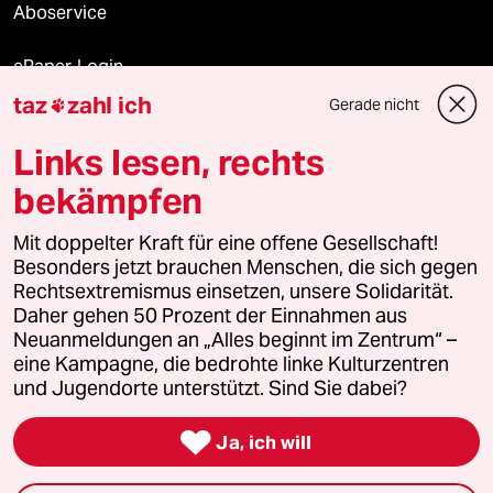
Aboservice
ePaper Login
taz
zahl ich
Gerade nicht

Downloads für Abonnierende
Links lesen, rechts
bekämpfen
© 2026 taz Verlags und Vertriebs GmbH
Alle Rechte vorbehalten. Bei rechtlichen Fragen oder für Genehmigungen
Mit doppelter Kraft für eine offene Gesellschaft!
wenden Sie sich bitte an
lizenzen@taz.de
Besonders jetzt brauchen Menschen, die sich gegen
Rechtsextremismus einsetzen, unsere Solidarität.
Daher gehen 50 Prozent der Einnahmen aus
Feedback
Redaktionsstatut
Kommune-Richtlinien
KI-
Neuanmeldungen an „Alles beginnt im Zentrum“ –
eine Kampagne, die bedrohte linke Kulturzentren
Leitlinie
Informant
Datenschutz
Impressum
AGB
und Jugendorte unterstützt. Sind Sie dabei?
Seitenwende
Einwilligungen widerrufen (Ads)

Ja, ich will