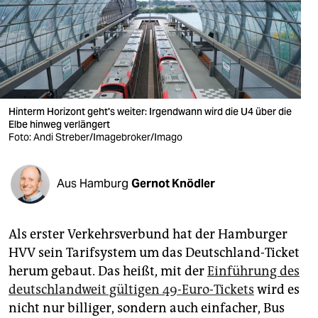
berlin
nord
wahrheit
verlag
Hinterm Horizont geht's weiter: Irgendwann wird die U4 über die
Elbe hinweg verlängert
verlag
Foto: Andi Streber/Imagebroker/Imago
veranstaltungen
shop
Aus Hamburg
Gernot Knödler
fragen & hilfe
Als erster Verkehrsverbund hat der Hamburger
unterstützen
HVV sein Tarifsystem um das Deutschland-Ticket
abo
herum gebaut. Das heißt, mit der
Einführung des
deutschlandweit gültigen 49-Euro-Tickets
wird es
genossenschaft
nicht nur billiger, sondern auch einfacher, Bus