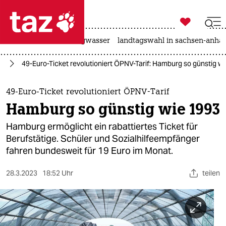

taz zahl ich
katzen
hitze
niedrigwasser
landtagswahl in sachsen-anhal

taz zahl ich
rg
49-Euro-Ticket revolutioniert ÖPNV-Tarif: Hamburg so günstig w
taz zahl ich
themen
49-Euro-Ticket revolutioniert ÖPNV-Tarif
Hamburg so günstig wie 1993
politik
Hamburg ermöglicht ein rabattiertes Ticket für
öko
Berufstätige. Schüler und Sozialhilfeempfänger
fahren bundesweit für 19 Euro im Monat.
gesellschaft
28.3.2023
18:52 Uhr
teilen
kultur
sport