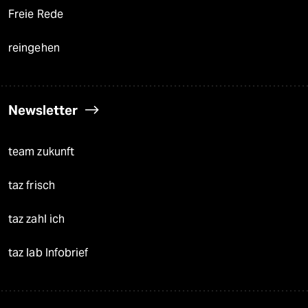
Freie Rede
reingehen
Newsletter
team zukunft
taz frisch
taz zahl ich
taz lab Infobrief