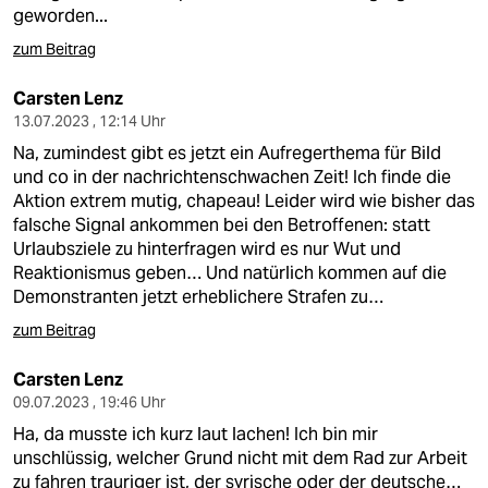
berlin
geworden...
nord
zum Beitrag
wahrheit
Carsten Lenz
13.07.2023 , 12:14 Uhr
verlag
Na, zumindest gibt es jetzt ein Aufregerthema für Bild
und co in der nachrichtenschwachen Zeit! Ich finde die
verlag
Aktion extrem mutig, chapeau! Leider wird wie bisher das
falsche Signal ankommen bei den Betroffenen: statt
veranstaltungen
Urlaubsziele zu hinterfragen wird es nur Wut und
Reaktionismus geben… Und natürlich kommen auf die
shop
Demonstranten jetzt erheblichere Strafen zu…
fragen & hilfe
zum Beitrag
unterstützen
Carsten Lenz
09.07.2023 , 19:46 Uhr
abo
Ha, da musste ich kurz laut lachen! Ich bin mir
genossenschaft
unschlüssig, welcher Grund nicht mit dem Rad zur Arbeit
zu fahren trauriger ist, der syrische oder der deutsche…