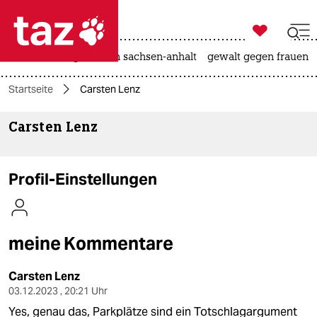

taz zahl ich
hitze
landtagswahl in sachsen-anhalt
gewalt gegen frauen

taz zahl ich
Startseite
Carsten Lenz
taz zahl ich
Carsten Lenz
themen
politik
Profil-Einstellungen
öko
gesellschaft
meine Kommentare
kultur
Carsten Lenz
sport
03.12.2023 , 20:21 Uhr
Yes, genau das, Parkplätze sind ein Totschlagargument