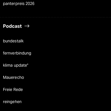
panterpreis 2026
Podcast
bundestalk
fernverbindung
klima update°
Mauerecho
Freie Rede
reingehen