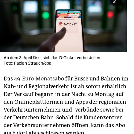
berlin
nord
wahrheit
verlag
verlag
Ab dem 3. April lässt sich das D-Ticket vorbestellen
Foto: Fabian Strauch/dpa
veranstaltungen
shop
Das
49-Euro-Monatsabo
für Busse und Bahnen im
Nah- und Regionalverkehr ist ab sofort erhältlich.
fragen & hilfe
Der Verkauf begann in der Nacht zu Montag auf
unterstützen
den Onlineplattformen und Apps der regionalen
Verkehrsunternehmen und -verbünde sowie bei
abo
der Deutschen Bahn. Sobald die Kundenzentren
genossenschaft
der Verkehrsunternehmen öffnen, kann das Abo
auch dort abgeschlossen werden.