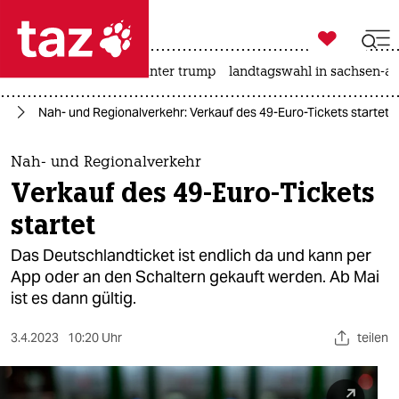

taz zahl ich
nahost-konflikt
usa unter trump
landtagswahl in sachsen-an

taz zahl ich
hr
Nah- und Regionalverkehr: Verkauf des 49-Euro-Tickets startet
taz zahl ich
themen
Nah- und Regionalverkehr
Verkauf des 49-Euro-Tickets
politik
startet
öko
Das Deutschlandticket ist endlich da und kann per
App oder an den Schaltern gekauft werden. Ab Mai
gesellschaft
ist es dann gültig.
kultur
3.4.2023
10:20 Uhr
teilen
sport