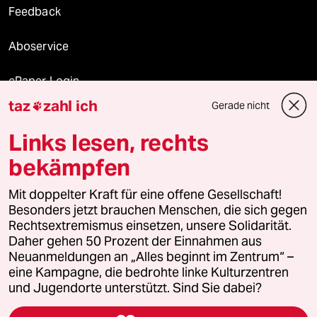
Feedback
Aboservice
ePaper Login
taz
zahl ich
Gerade nicht

Downloads für Abonnierende
Links lesen, rechts
bekämpfen
© 2026 taz Verlags und Vertriebs GmbH
Mit doppelter Kraft für eine offene Gesellschaft!
Alle Rechte vorbehalten. Bei rechtlichen Fragen oder für Genehmigungen
wenden Sie sich bitte an
lizenzen@taz.de
Besonders jetzt brauchen Menschen, die sich gegen
Rechtsextremismus einsetzen, unsere Solidarität.
Daher gehen 50 Prozent der Einnahmen aus
Feedback
Redaktionsstatut
Kommune-Richtlinien
KI-
Neuanmeldungen an „Alles beginnt im Zentrum“ –
eine Kampagne, die bedrohte linke Kulturzentren
Leitlinie
Informant
Datenschutz
Impressum
AGB
und Jugendorte unterstützt. Sind Sie dabei?
Seitenwende
Einwilligungen widerrufen (Ads)