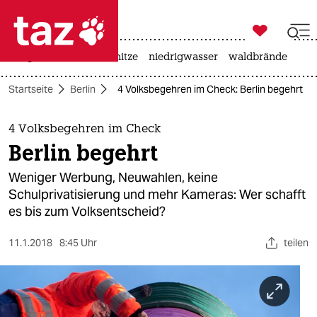

taz zahl ich
krieg in der ukraine
hitze
niedrigwasser
waldbrände

taz zahl ich
Startseite
Berlin
4 Volksbegehren im Check: Berlin begehrt
taz zahl ich
themen
4 Volksbegehren im Check
Berlin begehrt
politik
Weniger Werbung, Neuwahlen, keine
öko
Schulprivatisierung und mehr Kameras: Wer schafft
es bis zum Volksentscheid?
gesellschaft
11.1.2018
8:45 Uhr
teilen
kultur
sport