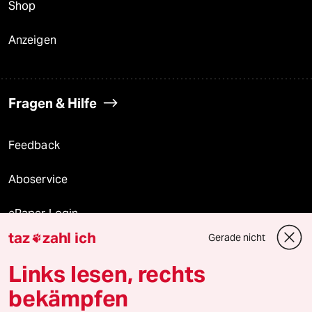
Shop
Anzeigen
Fragen & Hilfe
Feedback
Aboservice
ePaper Login
taz
zahl ich
Gerade nicht

Downloads für Abonnierende
Links lesen, rechts
bekämpfen
© 2026 taz Verlags und Vertriebs GmbH