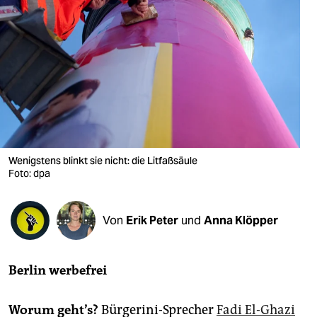
berlin
nord
wahrheit
verlag
verlag
veranstaltungen
Wenigstens blinkt sie nicht: die Litfaßsäule
Foto: dpa
shop
fragen & hilfe
Von
Erik Peter
und
Anna Klöpper
unterstützen
abo
Berlin werbefrei
genossenschaft
Worum geht’s?
Bürgerini-Sprecher
Fadi El-Ghazi