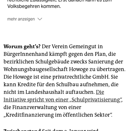
Volksbegehren kommen.
mehr anzeigen
Dabei müssen innerhalb von vier Monaten rund
175.000 gültige Unterschriften
gesammelt werden.
Wird auch dieses Ziel erreicht, kann das
Abgeordnetenhaus den Gesetzentwurf entweder
Worum geht’s?
Der Verein Gemeingut in
annehmen, oder es kommt zum
Volksentscheid.
BürgerInnenhand kämpft gegen den Plan, die
bezirklichen Schulgebäude zwecks Sanierung der
Zu dieser Abstimmung sind alle BerlinerInnen an
einem bestimmten Termin aufgerufen. Der Entwurf
Wohnungsbaugesellschaft Howoge zu übertragen.
wird zum Gesetz, wenn mindestens
ein Viertel aller
Die Howoge ist eine privatrechtliche GmbH. Sie
Wahlberechtigten
– rund 630.000 – dafür stimmen
kann Kredite für den Schulbau aufnehmen, die
und diese auch die Mehrheit der abgegebenen
nicht im Landeshaushalt auftauchen.
Die
Stimmen stellen.
(taz)
Initiative spricht von einer „Schulprivatisierung“
,
die Finanzverwaltung von einer
„Kreditfinanzierung im öffentlichen Sektor“.