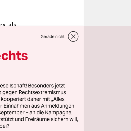
ex, als
he New
Gerade nicht
uen in
n. „Es ist
echts
ngige,
an einen
esellschaft! Besonders jetzt
rt gegen Rechtsextremismus
z kooperiert daher mit „Alles
n: „Selbst
ller Einnahmen aus Anmeldungen
hr Arsch
. September – an die Kampagne,
rstützt und Freiräume sichern will,
bei?