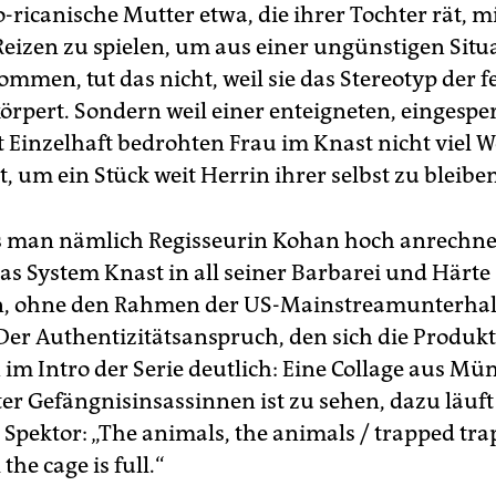
-ricanische Mutter etwa, die ihrer Tochter rät, m
Reizen zu spielen, um aus einer ungünstigen Situ
mmen, tut das nicht, weil sie das Stereotyp der f
örpert. Sondern weil einer enteigneten, eingespe
t Einzelhaft bedrohten Frau im Knast nicht viel 
t, um ein Stück weit Herrin ihrer selbst zu bleibe
 man nämlich Regisseurin Kohan hoch anrechne
das System Knast in all seiner Barbarei und Härte
n, ohne den Rahmen der US-Mainstreamunterhal
Der Authentizitätsanspruch, den sich die Produkti
 im Intro der Serie deutlich: Eine Collage aus M
er Gefängnisinsassinnen ist zu sehen, dazu läuft
 Spektor: „The animals, the animals / trapped tr
 the cage is full.“