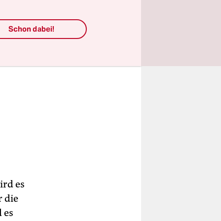
Schon dabei!
ird es
 die
 es