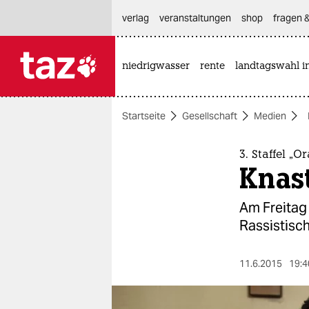
hautnavigation anspringen
hauptinhalt anspringen
footer anspringen
verlag
veranstaltungen
shop
fragen &
niedrigwasser
rente
landtagswahl i

taz zahl ich
taz zahl ich
Startseite
Gesellschaft
Medien
themen
politik
3. Staffel „
Knas
öko
Am Freitag 
gesellschaft
Rassistisch
kultur
11.6.2015
19:4
sport