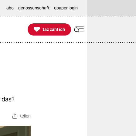
abo
genossenschaft
epaper login

taz zahl ich
taz zahl ich
.
t das?
teilen