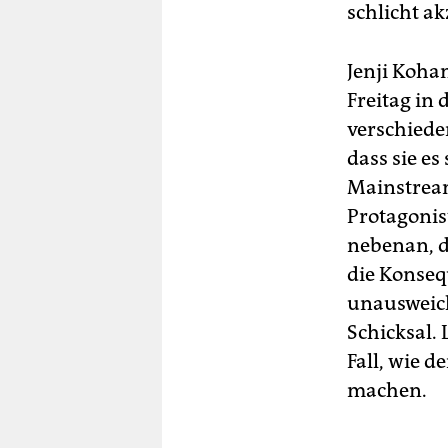
schlicht ak
Jenji Koha
Freitag in 
verschiede
dass sie es
Mainstream
Protagonis
nebenan, d
die Konsequ
unausweic
Schicksal. 
Fall, wie 
machen.