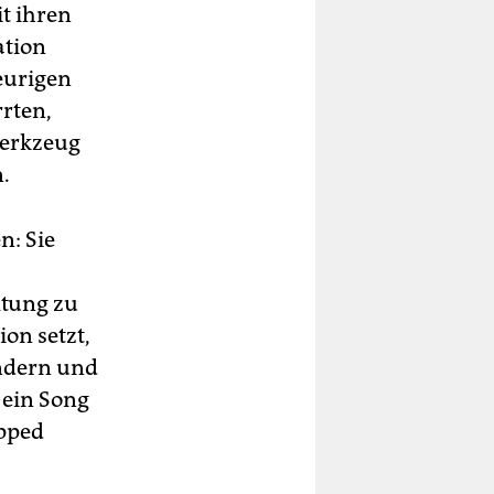
it ihren
ation
eurigen
rrten,
Werkzeug
n.
n: Sie
tung zu
on setzt,
ündern und
 ein Song
apped