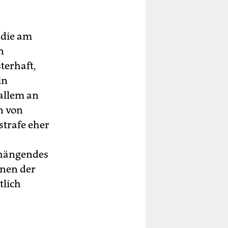
 die am
n
terhaft,
in
allem an
n von
trafe eher
hängendes
nnen der
tlich