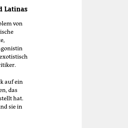
d Latinas
blem von
pische
e,
agonistin
 exotistisch
itiker.
k auf ein
en, das
ellt hat.
nd sie in