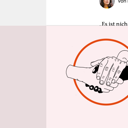
Von
epaper login
„Es ist nic
diese in de
Black“ wie
Gefängniskl
das System,
Eine Folge
jesusverna
Tisch mit 
Beschimpfu
wenn Rosa 
auf die hi