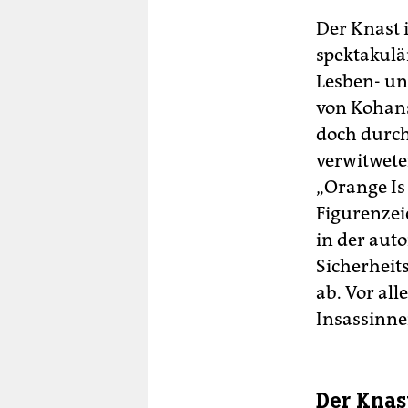
Der Knast 
spektakulä
Lesben- un
von Kohans
doch durch
verwitwete
„Orange Is
Figurenzei
in der aut
Sicherheit
ab. Vor all
Insassinn
Der Knas