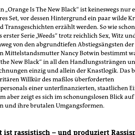
in „Orange Is The New Black“ ist keineswegs nur 
res Set, vor dessen Hintergrund ein paar wilde Kr
d Transgeschichten erzählt werden. So wie schon
 erster Serie „Weeds“ trotz reichlich Sex, Witz u
weg von den abgrundtiefen Abstiegsängsten der
n Mittelstandsmutter Nancy Botwin bestimmt war
 the New Black“ in all den Handlungssträngen u
chnungen einzig und allein der Knastlogik. Das bi
oritären Willkür des maßlos überforderten
spersonals einer unterfinanzierten, staatlichen E
em aber zeigt es sich im schonungslosen Blick auf
en und ihre brutalen Umgangsformen.
t ist rassistisch – und produziert Rassi