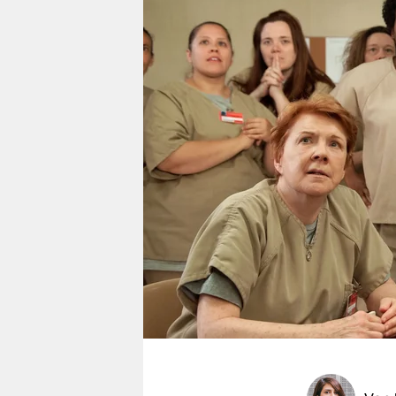
berlin
nord
wahrheit
verlag
verlag
veranstaltungen
shop
fragen & hilfe
unterstützen
abo
genossenschaft