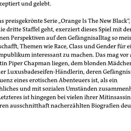
zeptiert und gelebt.
ns preisgekrönte Serie „Orange Is The New Black“,
die dritte Staffel geht, exerziert dieses Spiel mit de
nen Perspektiven auf den Gefängnisalltag so meis
 schafft, Themen wie Race, Class und Gender für e
publikum interessant zu machen. Das mag vor 
tin Piper Chapman liegen, dem blonden Mädche
er Luxusbadeseifen-Händlerin, deren Gefängniss
enz eines erotischen Abenteuers ist, als ein
hliches und mit sozialen Umständen zusammen
Letzteres ist hingegen bei vielen ihrer Mitinsassi
deren ausschnitthaft nacherzählten Biografien deu