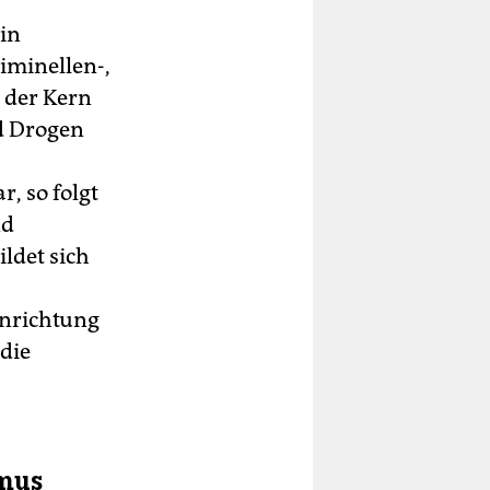
ein
iminellen-,
 der Kern
nd Drogen
, so folgt
nd
ldet sich
inrichtung
 die
smus