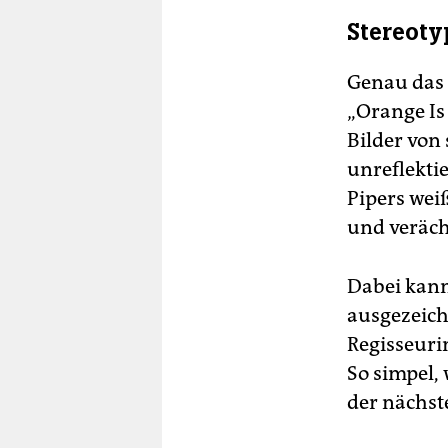
Stereoty
Genau das 
„Orange Is
Bilder von
unreflekti
Pipers weiß
und verächt
Dabei kann 
ausgezeich
Regisseuri
So simpel, 
der nächst