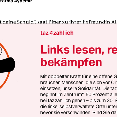
Fatma Aydemir
ht deine Schuld“, sagt Piper zu ihrer Exfreundin Al
r ersten Folge der neuen Staffel von „Orange Is T
taz
zahl ich

der zurück im Knast ist. Wir sehen zwei weiße Fra
eidung, die sich küssen und gegenseitig Halt gebe
Links lesen, r
“ sagt Piper, „du bist gefangen im System.“
bekämpfen
 später setzt sich Pennsatucky, eine ex-Meth-abhä
rrte Frau mit typischen White-Trash-Attributen 
Mit doppelter Kraft für eine offene G
brauchen Menschen, die sich vor O
sechs schwarzen Insassinnen. Mit kollektiven
einsetzen, unsere Solidarität. Die ta
ngen und Drohgebärden wird sie zurückgewiese
beginnt im Zentrum“. 50 Prozent a
Parks persönlich durch diese Tür käme, müsste i
bei taz zahl ich gehen – bis zum 30
nteren Plätze wandern, genau wie du, Schlampe.“
die linke, selbstverwaltete Orte unte
bevor sie verschwinden. Sind Sie da