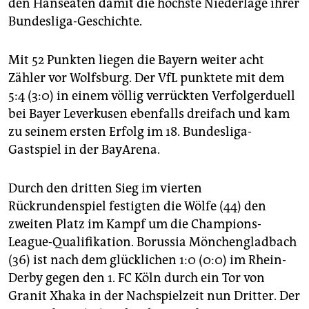
epaper login
den Hanseaten damit die höchste Niederlage ihrer
Bundesliga-Geschichte.
Mit 52 Punkten liegen die Bayern weiter acht
Zähler vor Wolfsburg. Der VfL punktete mit dem
5:4 (3:0) in einem völlig verrückten Verfolgerduell
bei Bayer Leverkusen ebenfalls dreifach und kam
zu seinem ersten Erfolg im 18. Bundesliga-
Gastspiel in der BayArena.
Durch den dritten Sieg im vierten
Rückrundenspiel festigten die Wölfe (44) den
zweiten Platz im Kampf um die Champions-
League-Qualifikation. Borussia Mönchengladbach
(36) ist nach dem glücklichen 1:0 (0:0) im Rhein-
Derby gegen den 1. FC Köln durch ein Tor von
Granit Xhaka in der Nachspielzeit nun Dritter. Der