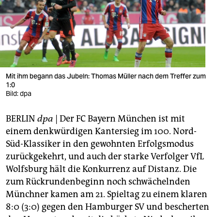
berlin
nord
wahrheit
verlag
Mit ihm begann das Jubeln: Thomas Müller nach dem Treffer zum
verlag
1:0
Bild: dpa
veranstaltungen
BERLIN
dpa
| Der FC Bayern München ist mit
shop
einem denkwürdigen Kantersieg im 100. Nord-
fragen & hilfe
Süd-Klassiker in den gewohnten Erfolgsmodus
zurückgekehrt, und auch der starke Verfolger VfL
unterstützen
Wolfsburg hält die Konkurrenz auf Distanz. Die
abo
zum Rückrundenbeginn noch schwächelnden
Münchner kamen am 21. Spieltag zu einem klaren
genossenschaft
8:0 (3:0) gegen den Hamburger SV und bescherten