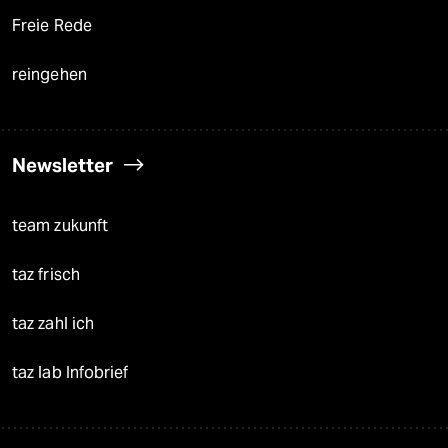
Freie Rede
reingehen
Newsletter
team zukunft
taz frisch
taz zahl ich
taz lab Infobrief