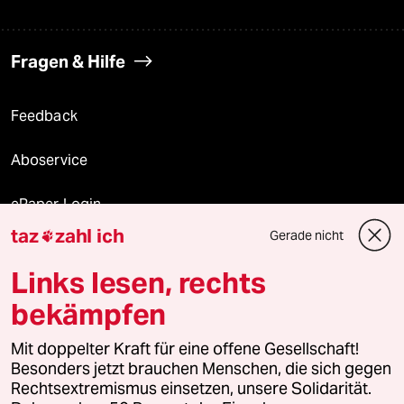
Fragen & Hilfe
Feedback
Aboservice
ePaper Login
taz
zahl ich
Gerade nicht

Downloads für Abonnierende
Links lesen, rechts
bekämpfen
© 2026 taz Verlags und Vertriebs GmbH
Alle Rechte vorbehalten. Bei rechtlichen Fragen oder für Genehmigungen
Mit doppelter Kraft für eine offene Gesellschaft!
wenden Sie sich bitte an
lizenzen@taz.de
Besonders jetzt brauchen Menschen, die sich gegen
Rechtsextremismus einsetzen, unsere Solidarität.