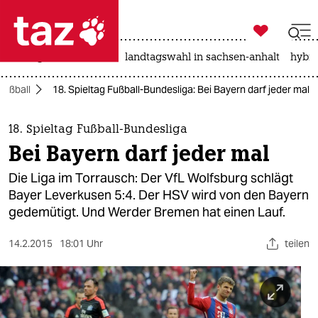

taz zahl ich
niedrigwasser
rente
landtagswahl in sachsen-anhalt
hybri

taz zahl ich
Fußball
18. Spieltag Fußball-Bundesliga: Bei Bayern darf jeder mal
taz zahl ich
themen
18. Spieltag Fußball-Bundesliga
Bei Bayern darf jeder mal
politik
Die Liga im Torrausch: Der VfL Wolfsburg schlägt
öko
Bayer Leverkusen 5:4. Der HSV wird von den Bayern
gedemütigt. Und Werder Bremen hat einen Lauf.
gesellschaft
14.2.2015
18:01 Uhr
teilen
kultur
sport