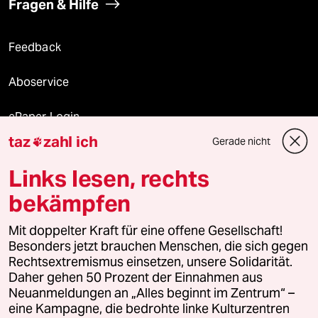
Fragen & Hilfe
Feedback
Aboservice
ePaper Login
taz
zahl ich
Gerade nicht

Downloads für Abonnierende
Links lesen, rechts
bekämpfen
© 2026 taz Verlags und Vertriebs GmbH
Mit doppelter Kraft für eine offene Gesellschaft!
Alle Rechte vorbehalten. Bei rechtlichen Fragen oder für Genehmigungen
wenden Sie sich bitte an
lizenzen@taz.de
Besonders jetzt brauchen Menschen, die sich gegen
Rechtsextremismus einsetzen, unsere Solidarität.
Daher gehen 50 Prozent der Einnahmen aus
Feedback
Redaktionsstatut
Kommune-Richtlinien
KI-
Neuanmeldungen an „Alles beginnt im Zentrum“ –
eine Kampagne, die bedrohte linke Kulturzentren