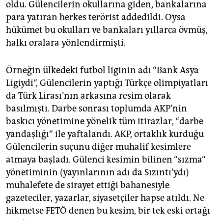
oldu. Gülencilerin okullarına giden, bankalarına
para yatıran herkes terörist addedildi. Oysa
hükümet bu okulları ve bankaları yıllarca övmüş,
halkı oralara yönlendirmişti.
Örneğin ülkedeki futbol liginin adı “Bank Asya
Ligiydi“, Gülencilerin yaptığı Türkçe olimpiyatları
da Türk Lirası’nın arkasına resim olarak
basılmıştı. Darbe sonrası toplumda AKP’nin
baskıcı yönetimine yönelik tüm itirazlar, “darbe
yandaşlığı“ ile yaftalandı. AKP, ortaklık kurduğu
Gülencilerin suçunu diğer muhalif kesimlere
atmaya başladı. Gülenci kesimin bilinen “sızma“
yönetiminin (yayınlarının adı da Sızıntı’ydı)
muhalefete de sirayet ettiği bahanesiyle
gazeteciler, yazarlar, siyasetçiler hapse atıldı. Ne
hikmetse FETÖ denen bu kesim, bir tek eski ortağı