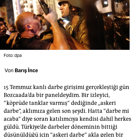
berlin
nord
wahrheit
verlag
verlag
Foto: dpa
veranstaltungen
Von
Barış İnce
shop
15 Temmuz kanlı darbe girişimi gerçekleştiği gün
fragen & hilfe
Bozcaada’da bir paneldeydim. Bir izleyici,
unterstützen
“köprüde tanklar varmış“ dediğinde „askeri
darbe“, aklımıza gelen son şeydi. Hatta “darbe mi
abo
acaba“ diye soran katılımcıya kendisi dahil herkes
genossenschaft
güldü. Türkiye’de darbeler döneminin bittiği
düşünüldüğü için “askeri darbe“ akla gelen bir