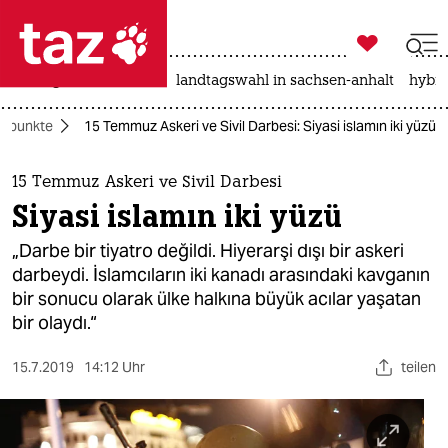

taz zahl ich
niedrigwasser
rente
landtagswahl in sachsen-anhalt
hybri

taz zahl ich
rpunkte
15 Temmuz Askeri ve Sivil Darbesi: Siyasi islamın iki yüzü
taz zahl ich
themen
15 Temmuz Askeri ve Sivil Darbesi
Siyasi islamın iki yüzü
politik
„Darbe bir tiyatro değildi. Hiyerarşi dışı bir askeri
öko
darbeydi. İslamcıların iki kanadı arasındaki kavganın
bir sonucu olarak ülke halkına büyük acılar yaşatan
gesellschaft
bir olaydı.“
kultur
15.7.2019
14:12 Uhr
teilen
sport