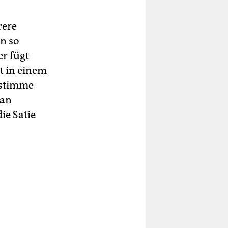
rere
n so
r fügt
bt in einem
nstimme
man
ie Satie