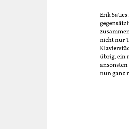
Erik Satie
gegensätzl
zusammen, 
nicht nur T
Klavierstü
übrig, ein 
ansonsten 
nun ganz n