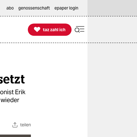
abo
genossenschaft
epaper login

taz zahl ich
taz zahl ich
etzt
onist Erik
t wieder
teilen