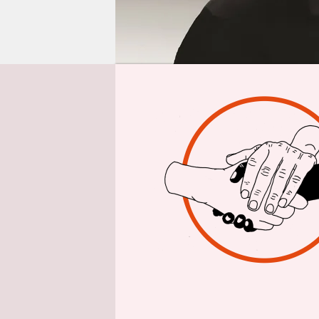
epaper login
Von
Tomas B
Das Meer is
– kein Men
Divertisse