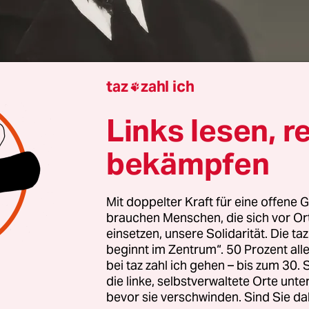
taz
zahl ich

ächli
Links lesen, r
t aufgewühlt – hoffentlich zerbricht es nicht an e
bekämpfen
sch könnte es wieder zusammensetzen
. (Erik Sati
ment“)
Mit doppelter Kraft für eine offene G
brauchen Menschen, die sich vor O
einsetzen, unsere Solidarität. Die ta
beginnt im Zentrum“. 50 Prozent a
bei taz zahl ich gehen – bis zum 30
die linke, selbstverwaltete Orte unte
bevor sie verschwinden. Sind Sie da