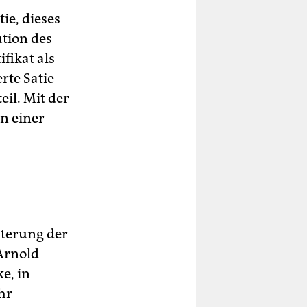
ie, dieses
ution des
fikat als
rte Satie
il. Mit der
n einer
iterung der
Arnold
e, in
hr