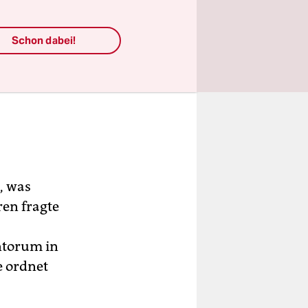
Schon dabei!
, was
ren fragte
ntorum in
e ordnet