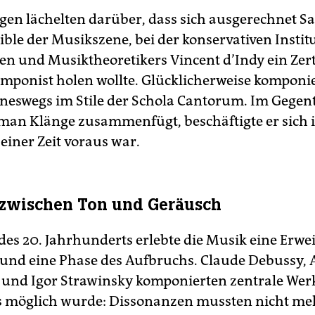
gen lächelten darüber, dass sich ausgerechnet Sat
ible der Musikszene, bei der konservativen Instit
n und Musiktheoretikers Vincent d’Indy ein Zerti
omponist holen wollte. Glücklicherweise komponie
neswegs im Stile der Schola Cantorum. Im Gegente
 man Klänge zusammenfügt, beschäftigte er sich i
seiner Zeit voraus war.
zwischen Ton und Geräusch
des 20. Jahrhunderts erlebte die Musik eine Erwe
nd eine Phase des Aufbruchs. Claude Debussy, 
und Igor Strawinsky komponierten zentrale Werk
s möglich wurde: Dissonanzen mussten nicht me