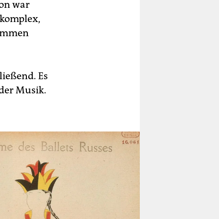
ton war
 komplex,
nommen
ießend. Es
der Musik.