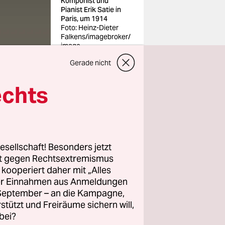
Komponist und
Pianist Erik Satie in
Paris, um 1914
Foto: Heinz-Dieter
Falkens/imagebroker/
imago
Gerade nicht
echts
inem Felsen
e, „Sports &
esellschaft! Besonders jetzt
rt gegen Rechtsextremismus
z kooperiert daher mit „Alles
ller Einnahmen aus Anmeldungen
. September – an die Kampagne,
rstützt und Freiräume sichern will,
bei?