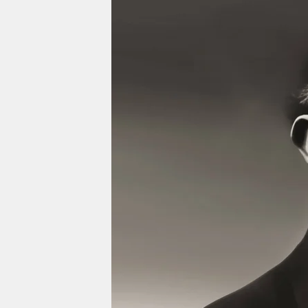
berlin
nord
wahrheit
verlag
verlag
veranstaltungen
shop
fragen & hilfe
unterstützen
abo
genossenschaft