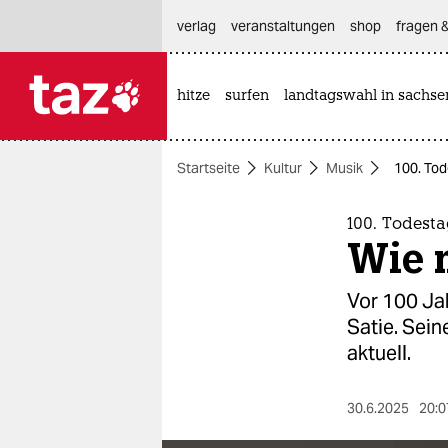
hautnavigation anspringen
hauptinhalt anspringen
footer anspringen
verlag
veranstaltungen
shop
fragen &
hitze
surfen
landtagswahl in sachse

taz zahl ich
taz zahl ich
Startseite
Kultur
Musik
100. Tod
themen
politik
100. Todesta
Wie 
öko
Vor 100 Jah
gesellschaft
Satie. Sein
aktuell.
kultur
sport
30.6.2025
20:0