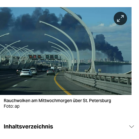
berlin
nord
wahrheit
verlag
verlag
veranstaltungen
shop
fragen & hilfe
Rauchwolken am Mittwochmorgen über St. Petersburg
unterstützen
Foto: ap
abo
Inhaltsverzeichnis
genossenschaft