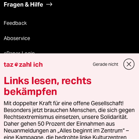
Fragen & Hilfe
Feedback
Aboservice
ePaper Login
taz
zahl ich
Gerade nicht

Downloads für Abonnierende
Links lesen, rechts
bekämpfen
© 2026 taz Verlags und Vertriebs GmbH
Mit doppelter Kraft für eine offene Gesellschaft!
Alle Rechte vorbehalten. Bei rechtlichen Fragen oder für Genehmigungen
wenden Sie sich bitte an
lizenzen@taz.de
Besonders jetzt brauchen Menschen, die sich gegen
Rechtsextremismus einsetzen, unsere Solidarität.
Daher gehen 50 Prozent der Einnahmen aus
Feedback
Redaktionsstatut
Kommune-Richtlinien
KI-
Neuanmeldungen an „Alles beginnt im Zentrum“ –
eine Kampagne, die bedrohte linke Kulturzentren