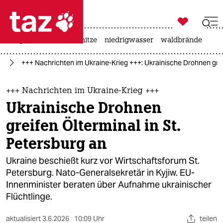

taz zahl ich
krieg in der ukraine
hitze
niedrigwasser
waldbrände

taz zahl ich
ne
+++ Nachrichten im Ukraine-Krieg +++: Ukrainische Drohnen grei
taz zahl ich
themen
+++ Nachrichten im Ukraine-Krieg +++
Ukrainische Drohnen
politik
greifen Ölterminal in St.
öko
Petersburg an
gesellschaft
Ukraine beschießt kurz vor Wirtschaftsforum St.
Petersburg. Nato-Generalsekretär in Kyjiw. EU-
kultur
Innenminister beraten über Aufnahme ukrainischer
Flüchtlinge.
sport
aktualisiert
3.6.2026
10:09 Uhr
teilen