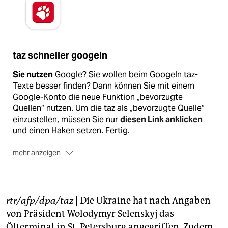
taz schneller googeln
Sie nutzen
Google? Sie wollen beim Googeln taz-
Texte besser finden? Dann können Sie mit einem
Google-Konto die neue Funktion „bevorzugte
Quellen“ nutzen. Um die taz als „bevorzugte Quelle“
einzustellen, müssen Sie nur
diesen Link anklicken
und einen Haken setzen. Fertig.
mehr anzeigen
Sie wollen
Google meiden? Kein Problem, es gibt
zahlreiche Alternativen. Stellvertretend erwähnt seien
Ecosia
,
DuckDuckGo
oder
Startpage
.
rtr/afp/dpa/taz
| Die Ukraine hat nach Angaben
Mehr Details
zur Funktion „bevorzugte Quelle“ bei
von Präsident Wolodymyr Selenskyj das
Google
finden Sie hier
.
Ölterminal in St. Petersburg angegriffen. Zudem