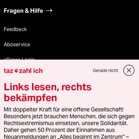
Fragen & Hilfe
Feedback
Aboservice
ePaper Login
taz
zahl ich
Gerade nicht

Downloads für Abonnierende
Links lesen, rechts
bekämpfen
© 2026 taz Verlags und Vertriebs GmbH
Mit doppelter Kraft für eine offene Gesellschaft!
Alle Rechte vorbehalten. Bei rechtlichen Fragen oder für Genehmigungen
wenden Sie sich bitte an
lizenzen@taz.de
Besonders jetzt brauchen Menschen, die sich gegen
Rechtsextremismus einsetzen, unsere Solidarität.
Daher gehen 50 Prozent der Einnahmen aus
Feedback
Redaktionsstatut
Kommune-Richtlinien
KI-
Neuanmeldungen an „Alles beginnt im Zentrum“ –