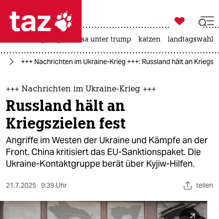

taz zahl ich
hitze
bergsteigen
usa unter trump
katzen
landtagswahl i

taz zahl ich
ne
+++ Nachrichten im Ukraine-Krieg +++: Russland hält an Kriegszi
taz zahl ich
themen
+++ Nachrichten im Ukraine-Krieg +++
Russland hält an
politik
Kriegszielen fest
öko
Angriffe im Westen der Ukraine und Kämpfe an der
Front. China kritisiert das EU-Sanktionspaket. Die
gesellschaft
Ukraine-Kontaktgruppe berät über Kyjiw-Hilfen.
kultur
21.7.2025
9:39 Uhr
teilen
sport