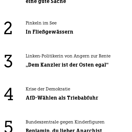
eine gute Sache
2
Pinkeln im See
In Fließgewässern
3
Linken-Politikerin von Angern zur Rente
„Dem Kanzler ist der Osten egal“
4
Krise der Demokratie
AfD-Wählen als Triebabfuhr
5
Bundeszentrale gegen Kinderfiguren
Benjamin, du lieber Anarchist