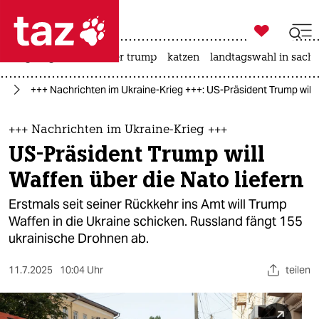

taz zahl ich
bergsteigen
usa unter trump
katzen
landtagswahl in sachs

taz zahl ich
ne
+++ Nachrichten im Ukraine-Krieg +++: US-Präsident Trump will W
taz zahl ich
themen
+++ Nachrichten im Ukraine-Krieg +++
US-Präsident Trump will
politik
Waffen über die Nato liefern
öko
Erstmals seit seiner Rückkehr ins Amt will Trump
Waffen in die Ukraine schicken. Russland fängt 155
gesellschaft
ukrainische Drohnen ab.
kultur
11.7.2025
10:04 Uhr
teilen
sport