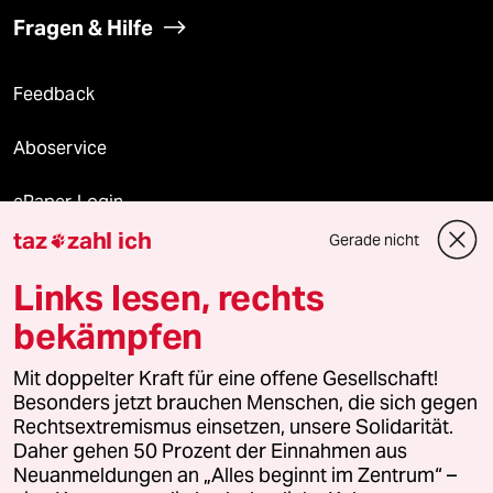
Fragen & Hilfe
Feedback
Aboservice
ePaper Login
taz
zahl ich
Gerade nicht

Downloads für Abonnierende
Links lesen, rechts
bekämpfen
© 2026 taz Verlags und Vertriebs GmbH
Alle Rechte vorbehalten. Bei rechtlichen Fragen oder für Genehmigungen
Mit doppelter Kraft für eine offene Gesellschaft!
wenden Sie sich bitte an
lizenzen@taz.de
Besonders jetzt brauchen Menschen, die sich gegen
Rechtsextremismus einsetzen, unsere Solidarität.
Daher gehen 50 Prozent der Einnahmen aus
Feedback
Redaktionsstatut
Kommune-Richtlinien
KI-
Neuanmeldungen an „Alles beginnt im Zentrum“ –