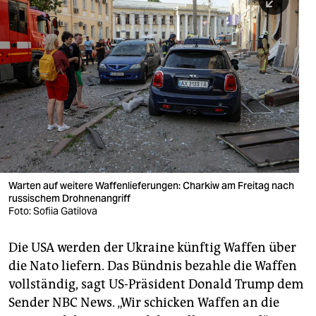
berlin
nord
wahrheit
verlag
verlag
veranstaltungen
shop
Warten auf weitere Waffenlieferungen: Charkiw am Freitag nach
russischem Drohnenangriff
fragen & hilfe
Foto: Sofiia Gatilova
unterstützen
Die USA werden der Ukraine künftig Waffen über
abo
die Nato liefern. Das Bündnis bezahle die Waffen
vollständig, sagt US-Präsident Donald Trump dem
genossenschaft
Sender NBC News. „Wir schicken Waffen an die