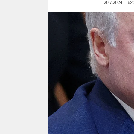
berlin
20.7.2024
16:4
nord
wahrheit
verlag
verlag
veranstaltungen
shop
fragen & hilfe
unterstützen
abo
genossenschaft