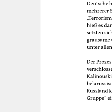
Deutsche b
mehrerer S
„Terrorism
hieß es da
setzten sic
grausame u
unter alle
Der Prozes
verschloss
Kalinousk
belarussisc
Russland k
Gruppe“ ei