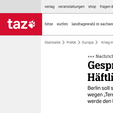
hautnavigation anspringen
hauptinhalt anspringen
footer anspringen
verlag
veranstaltungen
shop
fragen &
hitze
surfen
landtagswahl in sachse

taz zahl ich
taz zahl ich
Startseite
Politik
Europa
Krieg i
themen
politik
+++ Nachric
Gesp
öko
Häftl
gesellschaft
Berlin soll
kultur
wegen „Terr
werde den 
sport