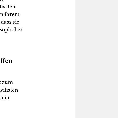
tivsten
 In ihrem
dass sie
ussophober
iffen
t zum
vilisten
n in