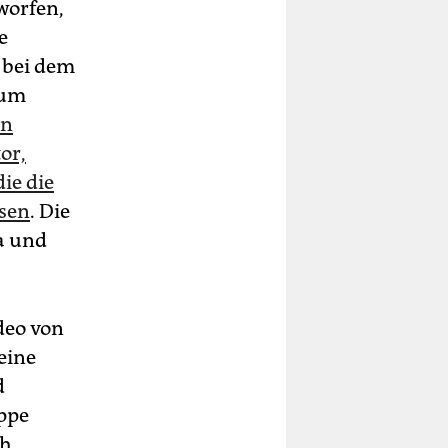
worfen,
e
 bei dem
zum
en
or,
ie die
esen
. Die
a und
ideo von
eine
d
uppe
ch