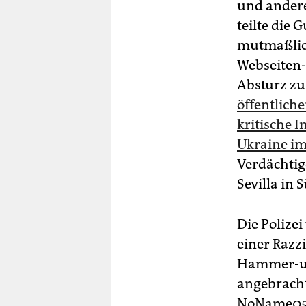
und andere
teilte die 
mutmaßlich
Webseiten-
Absturz zu
öffentlich
kritische I
Ukraine im
Verdächtig
Sevilla in
Die Polizei
einer Razz
Hammer-und
angebracht
NoName057(