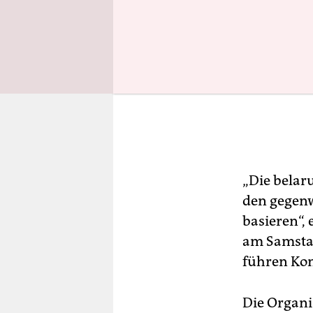
„Die belar
den gegenw
basieren“,
am Samstag
führen Kon
Die Organi