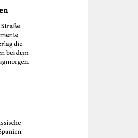
len
r Straße
hemente
rlag die
ren bei dem
tagmorgen.
ussische
Spanien