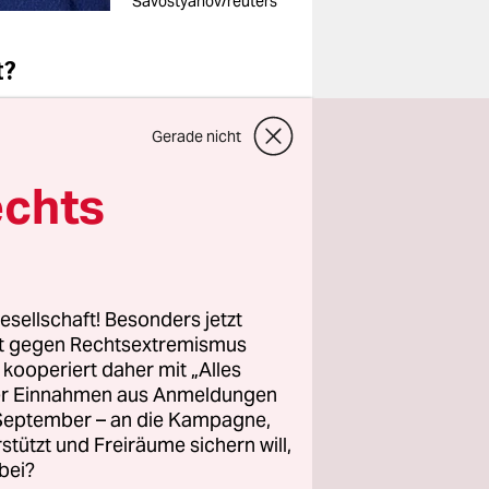
Savostyanov/reuters
t?
larus
ist die
Gerade nicht
en“ mit
echts
esucht,
. In dem
aben der
.
esellschaft! Besonders jetzt
rt gegen Rechtsextremismus
z kooperiert daher mit „Alles
ller Einnahmen aus Anmeldungen
. September – an die Kampagne,
rstützt und Freiräume sichern will,
bei?