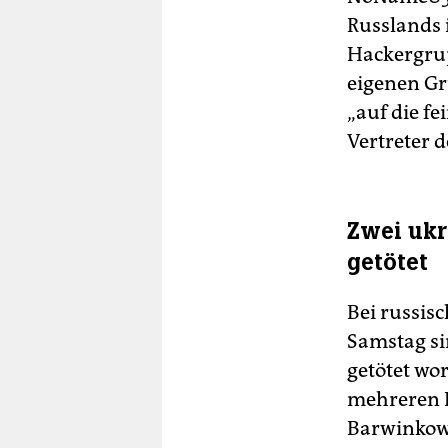
Russlands 
Hackergrupp
eigenen Gr
„auf die f
Vertreter 
Zwei ukr
getötet
Bei russis
Samstag si
getötet wo
mehreren L
Barwinko