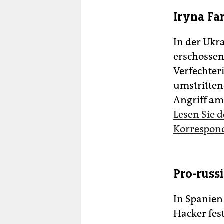
Iryna Fa
In der Ukra
erschossen
Verfechter
umstrittene
Angriff am
Lesen Sie 
Korrespon
Pro-russ
In Spanien
Hacker fe