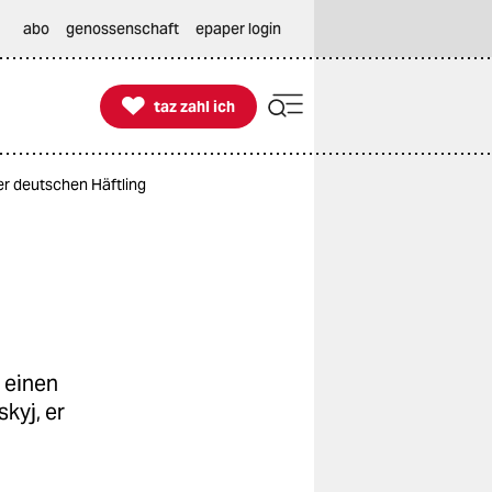
abo
genossenschaft
epaper login

taz zahl ich
taz zahl ich
r deutschen Häftling
 einen
kyj, er