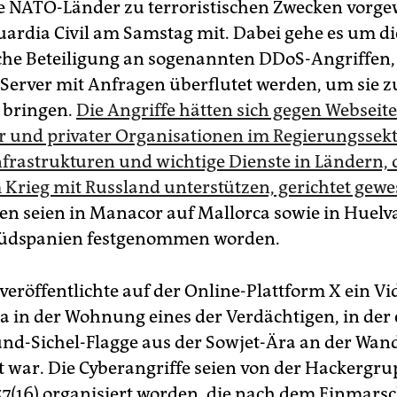
 NATO-Länder zu terroristischen Zwecken vorge
Guardia Civil am Samstag mit. Dabei gehe es um di
e Beteiligung an sogenannten DDoS-Angriffen,
Server mit Anfragen überflutet werden, um sie 
 bringen.
Die Angriffe hätten sich gegen Webseit
er und privater Organisationen im Regierungssekt
nfrastrukturen und wichtige Dienste in Ländern, d
 Krieg mit Russland unterstützen, gerichtet gew
en seien in Manacor auf Mallorca sowie in Huelv
 Südspanien festgenommen worden.
 veröffentlichte auf der Online-Plattform X ein V
ia in der Wohnung eines der Verdächtigen, in der 
-Sichel-Flagge aus der Sowjet-Ära an der Wan
 war. Die Cyberangriffe seien von der Hackergr
16) organisiert worden, die nach dem Einmars