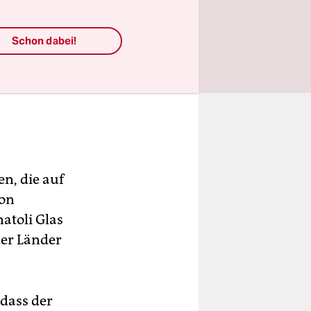
Schon dabei!
n, die auf
ion
atoli Glas
der Länder
dass der