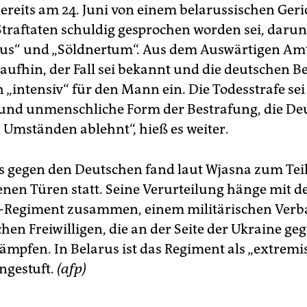
ereits am 24. Juni von einem belarussischen Ger
traftaten schuldig gesprochen worden sei, darun
us“ und „Söldnertum“. Aus dem Auswärtigen Amt
raufhin, der Fall sei bekannt und die deutschen 
h „intensiv“ für den Mann ein. Die Todesstrafe sei
nd unmenschliche Form der Bestrafung, die De
n Umständen ablehnt“, hieß es weiter.
s gegen den Deutschen fand laut Wjasna zum Teil
enen Türen statt. Seine Verurteilung hänge mit 
i-Regiment zusammen, einem militärischen Verb
hen Freiwilligen, die an der Seite der Ukraine ge
ämpfen. In Belarus ist das Regiment als „extremi
ngestuft.
(afp)