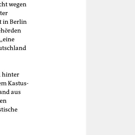
icht wegen
ter
 in Berlin
Behörden
 „eine
utschland
 hinter
dem Kastus-
and aus
gen
stische