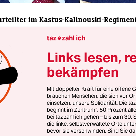
rteilter im Kastus-Kalinouski-Regimen
odesstrafen-Urteil gegen einen Deutschen in Be
taz
zahl ich

in Minsk
nach eigenen Angaben in „Konsultation
Links lesen, r
regierung. Dabei würden „konkrete Lösungen“ g
Samstag das belarussische Außenministerium mit
bekämpfen
es um einen 30-jährigen Deutschen, der nach Ang
schen Menschenrechtsorganisation Wjasna wegen
us“ und „Söldnertum“ zum Tode verurteilt wurde
Mit doppelter Kraft für eine offene G
brauchen Menschen, die sich vor O
einsetzen, unsere Solidarität. Die ta
beginnt im Zentrum“. 50 Prozent a
bei taz zahl ich gehen – bis zum 30
die linke, selbstverwaltete Orte unte
bevor sie verschwinden. Sind Sie da