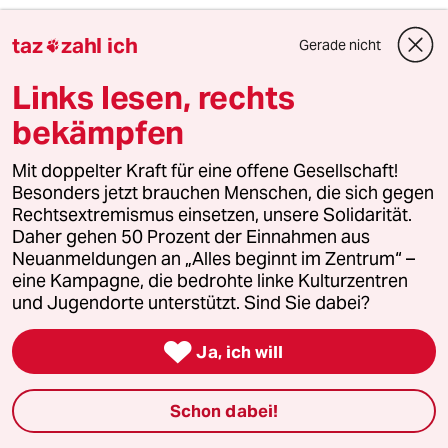
4
Linken-Politikerin von Angern zur Rente
taz
zahl ich
Gerade nicht

„Dem Kanzler ist der Osten egal“
Links lesen, rechts
bekämpfen
5
Bundeszentrale gegen Kinderfiguren
Benjamin, du lieber Anarchist
Mit doppelter Kraft für eine offene Gesellschaft!
Besonders jetzt brauchen Menschen, die sich gegen
Rechtsextremismus einsetzen, unsere Solidarität.
Daher gehen 50 Prozent der Einnahmen aus
6
Buckelwal Hartwin
Neuanmeldungen an „Alles beginnt im Zentrum“ –
Keine Möwe kräht nach ihm
eine Kampagne, die bedrohte linke Kulturzentren
und Jugendorte unterstützt. Sind Sie dabei?
taz

Ja, ich will

Schon dabei!
Folgen Sie uns