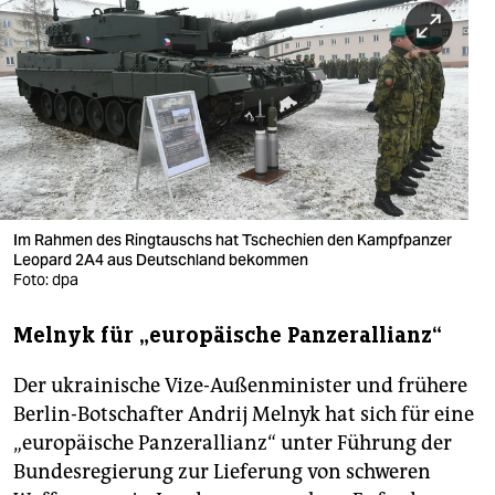
berlin
nord
wahrheit
verlag
verlag
veranstaltungen
Im Rahmen des Ringtauschs hat Tschechien den Kampfpanzer
Leopard 2A4 aus Deutschland bekommen
shop
Foto: dpa
fragen & hilfe
Melnyk für „europäische Panzerallianz“
unterstützen
Der ukrainische Vize-Außenminister und frühere
abo
Berlin-Botschafter Andrij Melnyk hat sich für eine
„europäische Panzerallianz“ unter Führung der
genossenschaft
Bundesregierung zur Lieferung von schweren