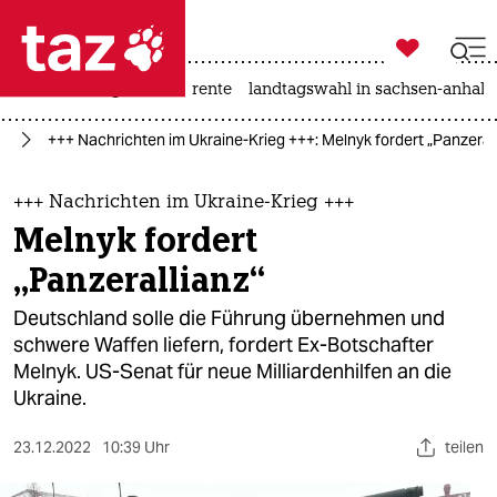

taz zahl ich
hitze
niedrigwasser
rente
landtagswahl in sachsen-anhalt

taz zahl ich
ne
+++ Nachrichten im Ukraine-Krieg +++: Melnyk fordert „Panzerall
taz zahl ich
themen
+++ Nachrichten im Ukraine-Krieg +++
Melnyk fordert
politik
„Panzerallianz“
öko
Deutschland solle die Führung übernehmen und
schwere Waffen liefern, fordert Ex-Botschafter
gesellschaft
Melnyk. US-Senat für neue Milliardenhilfen an die
Ukraine.
kultur
sport
23.12.2022
10:39 Uhr
teilen