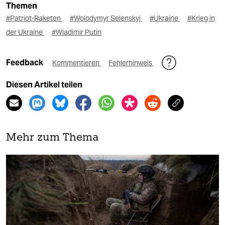
Themen
#Patriot-Raketen
#Wolodymyr Selenskyj
#Ukraine
#Krieg in
der Ukraine
#Wladimir Putin
Feedback
Kommentieren
Fehlerhinweis
Diesen Artikel teilen
Mehr zum Thema