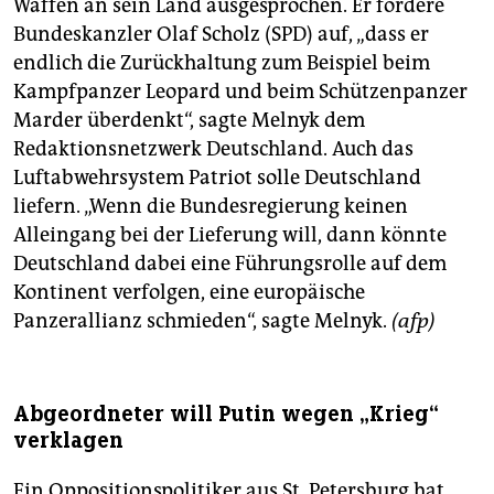
epaper login
Waffen an sein Land ausgesprochen. Er fordere
Bundeskanzler Olaf Scholz (SPD) auf, „dass er
endlich die Zurückhaltung zum Beispiel beim
Kampfpanzer Leopard und beim Schützenpanzer
Marder überdenkt“, sagte Melnyk dem
Redaktionsnetzwerk Deutschland. Auch das
Luftabwehrsystem Patriot solle Deutschland
liefern. „Wenn die Bundesregierung keinen
Alleingang bei der Lieferung will, dann könnte
Deutschland dabei eine Führungsrolle auf dem
Kontinent verfolgen, eine europäische
Panzerallianz schmieden“, sagte Melnyk.
(afp)
Abgeordneter will Putin wegen „Krieg“
verklagen
Ein Oppositionspolitiker aus St. Petersburg hat