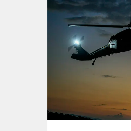
berlin
nord
wahrheit
verlag
verlag
veranstaltungen
shop
fragen & hilfe
unterstützen
abo
genossenschaft