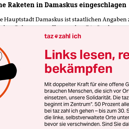
che Raketen in Damaskus eingeschlagen
he Hauptstadt Damaskus ist staatlichen Angaben 
ischen Raketen getroffen worden. Die Geschosse s
taz
zahl ich
Kafr Soussa eingeschlagen, melden amtliche syris

 mehrere Sicherheitsbehörden Niederlassungen
Links lesen, r
23 wurden in dem Stadtteil iranische Militärexp
r Iran, der auch die militant-islamistische Paläst
bekämpfen
on Hamas unterstützt, ist auch ein enger Verbün
ührung. Israel hat bereits mehrfach Ziele in Syri
Mit doppelter Kraft für eine offene G
n, die in Verbindung mit dem Iran stehen sollen, 
brauchen Menschen, die sich vor O
n dazu.
(rtr)
einsetzen, unsere Solidarität. Die ta
beginnt im Zentrum“. 50 Prozent a
bei taz zahl ich gehen – bis zum 30
die linke, selbstverwaltete Orte unte
bevor sie verschwinden. Sind Sie da