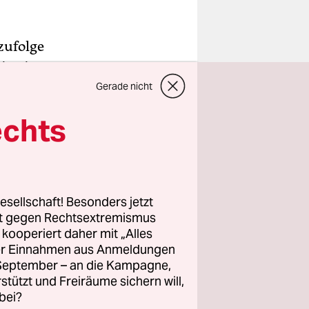
zufolge
eien im
che Medien.
Gerade nicht
. Im
echts
erten
inenser-
deter der
en
esellschaft! Besonders jetzt
äußert sich
rt gegen Rechtsextremismus
z kooperiert daher mit „Alles
ller Einnahmen aus Anmeldungen
. September – an die Kampagne,
rstützt und Freiräume sichern will,
bei?