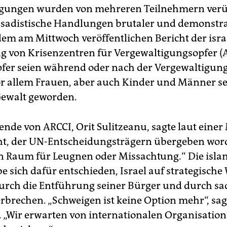
igungen wurden von mehreren Teilnehmern ver
sadistische Handlungen brutaler und demonstrat
 dem am Mittwoch veröffentlichen Bericht der isr
g von Krisenzentren für Vergewaltigungsopfer (A
fer seien während oder nach der Vergewaltigun
r allem Frauen, aber auch Kinder und Männer se
Gewalt geworden.
ende von ARCCI, Orit Sulitzeanu, sagte laut einer 
ht, der UN-Entscheidungsträgern übergeben word
en Raum für Leugnen oder Missachtung.“ Die isla
 sich dafür entschieden, Israel auf strategische 
urch die Entführung seiner Bürger und durch sad
erbrechen. „Schweigen ist keine Option mehr“, sag
. „Wir erwarten von internationalen Organisation