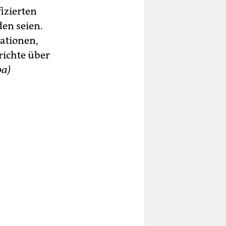
izierten
en seien.
mationen,
richte über
pa)