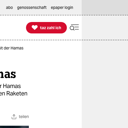
abo
genossenschaft
epaper login

taz zahl ich
taz zahl ich
alt der Hamas
mas
der Hamas
den Raketen
teilen