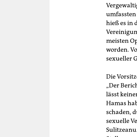
Vergewalt
umfassten 
hieß es in
Vereinigun
meisten Op
worden. Vo
sexueller 
Die Vorsitz
„Der Beric
lässt kein
Hamas habe
schaden, d
sexuelle V
Sulitzeanu