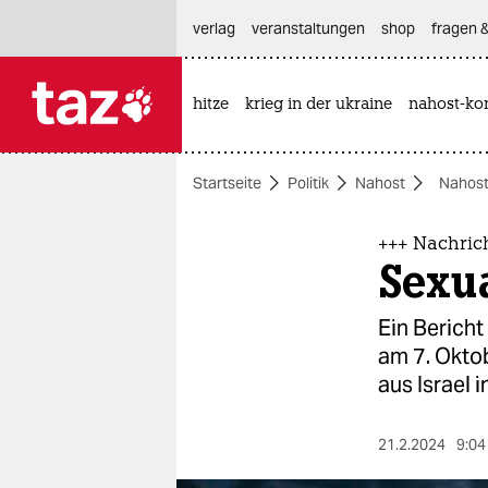
hautnavigation anspringen
hauptinhalt anspringen
footer anspringen
verlag
veranstaltungen
shop
fragen &
hitze
krieg in der ukraine
nahost-kon

taz zahl ich
taz zahl ich
Startseite
Politik
Nahost
Nahost
themen
politik
+++ Nachric
Sexua
öko
Ein Bericht
gesellschaft
am 7. Okto
aus Israel 
kultur
sport
21.2.2024
9:04