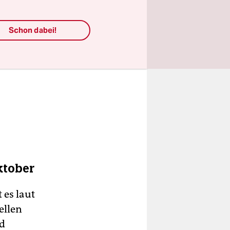
Schon dabei!
ktober
 es laut
ellen
nd