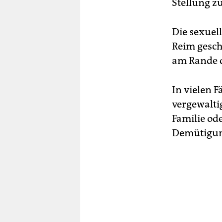
Stellung z
Die sexuel
Reim gesch
am Rande d
In vielen F
vergewaltig
Familie od
Demütigung