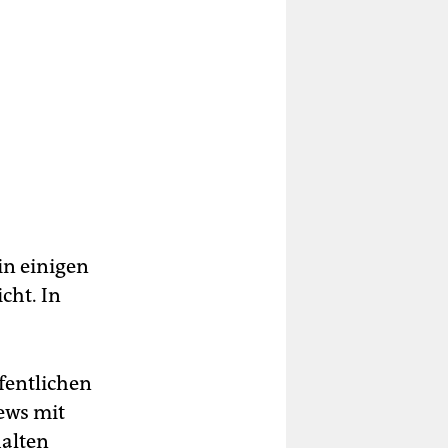
in einigen
cht. In
ffentlichen
ews mit
halten