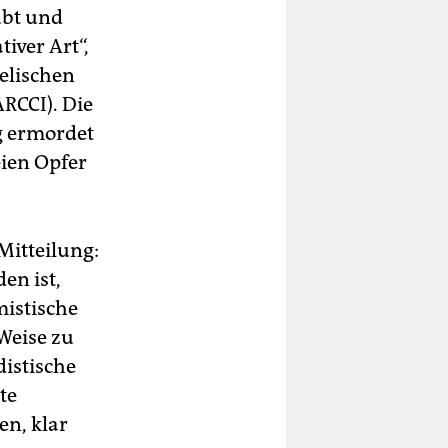
übt und
iver Art“,
aelischen
RCCI). Die
g ermordet
ien Opfer
Mitteilung:
en ist,
mistische
Weise zu
istische
te
en, klar