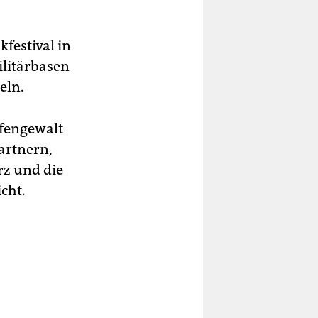
festival in
ilitärbasen
eln.
ffengewalt
Partnern,
rz und die
cht.