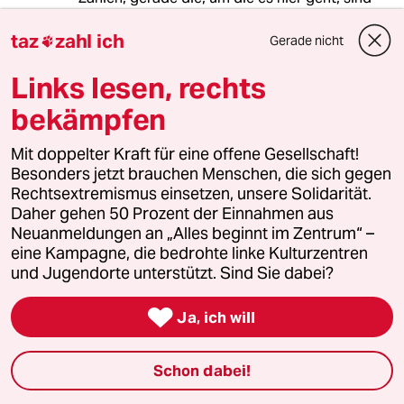
immer schwierig, aber was stimmt denn nun
jetzt?
taz
zahl ich
Gerade nicht

Links lesen, rechts
Gnutellabrot Merz
GM
bekämpfen
24.12.2023
,
21:23 Uhr
Mit doppelter Kraft für eine offene Gesellschaft!
Schon interessant, dass der IRAN und seine
Besonders jetzt brauchen Menschen, die sich gegen
Milizen ungestraft irgendwelche Schiffe
Rechtsextremismus einsetzen, unsere Solidarität.
angreifen können.
Daher gehen 50 Prozent der Einnahmen aus
Kein Aufschrei der UN, nichts dergleichen.
Neuanmeldungen an „Alles beginnt im Zentrum“ –
Warum wird der IRAN als einer der
eine Kampagne, die bedrohte linke Kulturzentren
Haupturheber des Nahostkonflikts eigentlich
und Jugendorte unterstützt. Sind Sie dabei?
von den UN nicht viel heftiger angegangen?

Ja, ich will
Arjun G. G.
24.12.2023
,
21:03 Uhr
Schon dabei!
Auge um Auge macht diese ganze Gegend