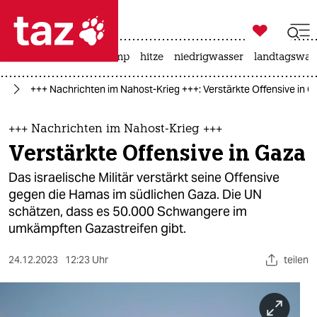

taz zahl ich
katzen
usa unter trump
hitze
niedrigwasser
landtagswahl

taz zahl ich
kt
+++ Nachrichten im Nahost-Krieg +++: Verstärkte Offensive in G
taz zahl ich
themen
+++ Nachrichten im Nahost-Krieg +++
Verstärkte Offensive in Gaza
politik
Das israelische Militär verstärkt seine Offensive
öko
gegen die Hamas im südlichen Gaza. Die UN
schätzen, dass es 50.000 Schwangere im
gesellschaft
umkämpften Gazastreifen gibt.
kultur
24.12.2023
12:23 Uhr
teilen
sport