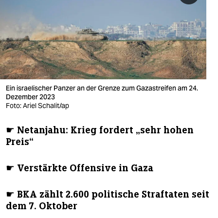
berlin
nord
wahrheit
verlag
verlag
Ein israelischer Panzer an der Grenze zum Gazastreifen am 24.
Dezember 2023
veranstaltungen
Foto: Ariel Schalit/ap
shop
☛ Netanjahu: Krieg fordert „sehr hohen
Preis“
fragen & hilfe
unterstützen
☛ Verstärkte Offensive in Gaza
abo
☛ BKA zählt 2.600 politische Straftaten seit
genossenschaft
dem 7. Oktober