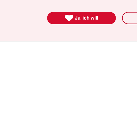
sche Luftwaffe griff daraufhin mehrere Ziele im G

Ja, ich will