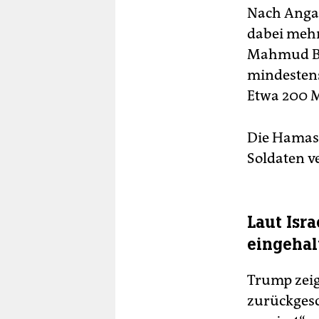
Nach Anga
dabei mehr
Mahmud Bas
mindestens
Etwa 200 M
Die Hamas e
Soldaten v
Laut Isr
eingehal
Trump zeigt
zurückgesc