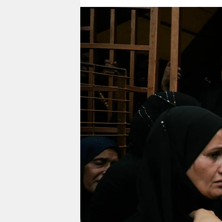
berlin
nord
wahrheit
verlag
verlag
veranstaltungen
shop
fragen & hilfe
unterstützen
abo
genossenschaft