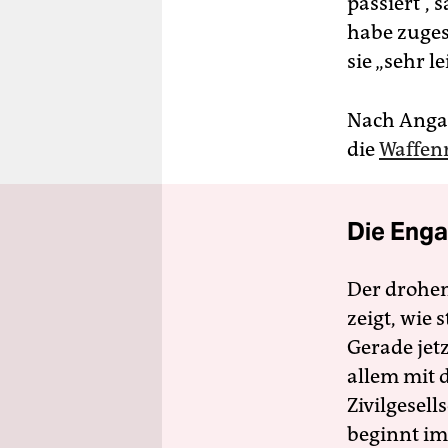
passiert“,
habe zuges
sie „sehr l
Nach Angab
die
Waffen
Die Enga
Der drohe
zeigt, wie
Gerade jet
allem mit d
Zivilgesell
beginnt im