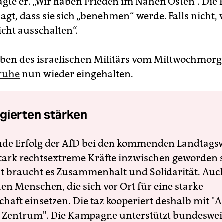
 sagte er. „Wir haben Frieden im Nahen Osten“. Di
agt, dass sie sich „benehmen“ werde. Falls nicht
eicht ausschalten“.
en des israelischen Militärs vom Mittwochmor
ruhe
nun wieder eingehalten.
gierten stärken
nde Erfolg der AfD bei den kommenden Landtags
 stark rechtsextreme Kräfte inzwischen geworden 
zt braucht es Zusammenhalt und Solidarität. Auc
en Menschen, die sich vor Ort für eine starke
schaft einsetzen. Die taz kooperiert deshalb mit "A
 Zentrum". Die Kampagne unterstützt bundesweit