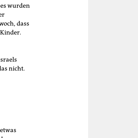
tzes wurden
er
woch, dass
 Kinder.
Israels
as nicht.
 etwas