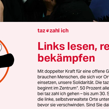
taz
zahl ich

Links lesen, r
p
| Nach Auffassung von US-Präsident Donald T
ie Waffenruhe zwischen Israel und der islamisti
bekämpfen
eifen gefährden. Das sagte der Republikaner auf
pan nach Südkorea an Bord des Regierungsflugze
Mit doppelter Kraft für eine offene G
vor Journalisten.
brauchen Menschen, die sich vor O
einsetzen, unsere Solidarität. Die ta
rung erfolgte einen Tag
nach einer erneuten Eska
beginnt im Zentrum“. 50 Prozent a
dem Küstenstreifen
. Israel beschuldigte die islam
bei taz zahl ich gehen – bis zum 30
die linke, selbstverwaltete Orte unte
Süden Gazas israelische Soldaten angegriffen zu
bevor sie verschwinden. Sind Sie da
e ein Soldat getötet, wie das Militär am Morgen b