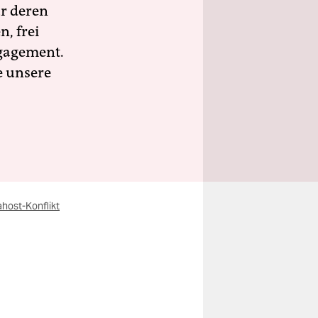
ür deren
n, frei
ngagement.
e unsere
host-Konflikt