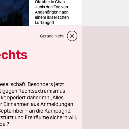
Oktober in Chan
Junis den Tod von
Angehörigen nach
einem israelischen
Luftangriff
Foto: Jehad
Alshrafi/ap
Gerade nicht
echts
rump wird
schen Hamas
 seinem
ugs Air
esellschaft! Besonders jetzt
rt gegen Rechtsextremismus
z kooperiert daher mit „Alles
lation der
ller Einnahmen aus Anmeldungen
istische
. September – an die Kampagne,
rstützt und Freiräume sichern will,
 haben.
bei?
estätigte.