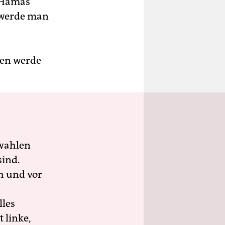
e Hamas
, werde man
gen werde
wahlen
sind.
h und vor
lles
 linke,