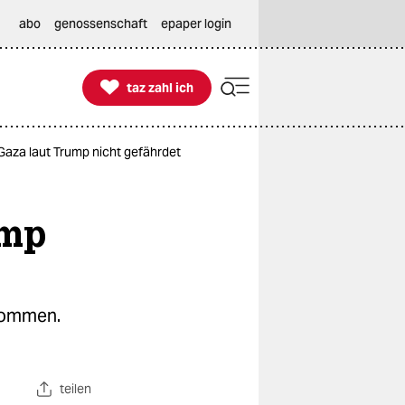
abo
genossenschaft
epaper login

taz zahl ich
taz zahl ich
Gaza laut Trump nicht gefährdet
ump
ekommen.
teilen