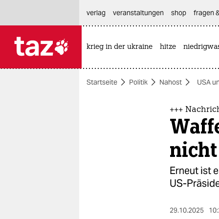
hautnavigation anspringen
hauptinhalt anspringen
footer anspringen
verlag
veranstaltungen
shop
fragen &
krieg in der ukraine
hitze
niedrigwa

taz zahl ich
taz zahl ich
Startseite
Politik
Nahost
USA un
themen
politik
+++ Nachric
Waff
öko
nicht
gesellschaft
Erneut ist
kultur
US-Präside
sport
29.10.2025
10: