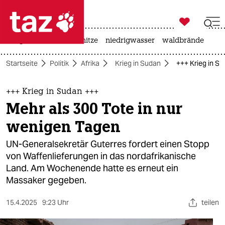

taz zahl ich
krieg in der ukraine
hitze
niedrigwasser
waldbrände

taz zahl ich
Startseite
Politik
Afrika
Krieg in Sudan
+++ Krieg in Su
taz zahl ich
themen
+++ Krieg in Sudan +++
Mehr als 300 Tote in nur
politik
wenigen Tagen
öko
UN-Generalsekretär Guterres fordert einen Stopp
von Waffenlieferungen in das nordafrikanische
gesellschaft
Land. Am Wochenende hatte es erneut ein
Massaker gegeben.
kultur
sport
15.4.2025
9:23 Uhr
teilen