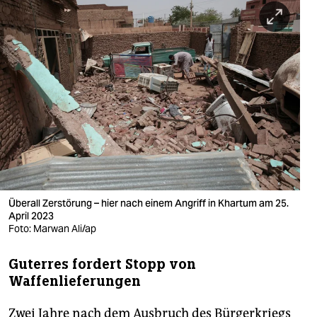
berlin
nord
wahrheit
verlag
verlag
veranstaltungen
shop
Überall Zerstörung – hier nach einem Angriff in Khartum am 25.
fragen & hilfe
April 2023
Foto: Marwan Ali/ap
unterstützen
Guterres fordert Stopp von
abo
Waffenlieferungen
genossenschaft
Zwei Jahre nach dem Ausbruch des Bürgerkriegs