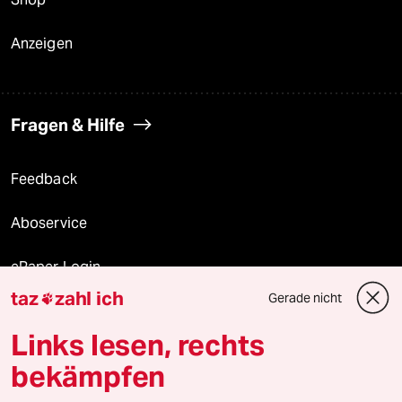
Anzeigen
Fragen & Hilfe
Feedback
Aboservice
ePaper Login
taz
zahl ich
Gerade nicht

Downloads für Abonnierende
Links lesen, rechts
bekämpfen
© 2026 taz Verlags und Vertriebs GmbH