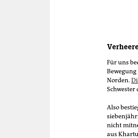
Verheer
Für uns bed
Bewegung s
Norden.
Di
Schwester 
Also besti
siebenjähr
nicht mitn
aus Khartu