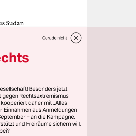
aus Sudan
t die
Gerade nicht
echts
esellschaft! Besonders jetzt
rt gegen Rechtsextremismus
z kooperiert daher mit „Alles
ller Einnahmen aus Anmeldungen
. September – an die Kampagne,
rstützt und Freiräume sichern will,
bei?
erlassen
.