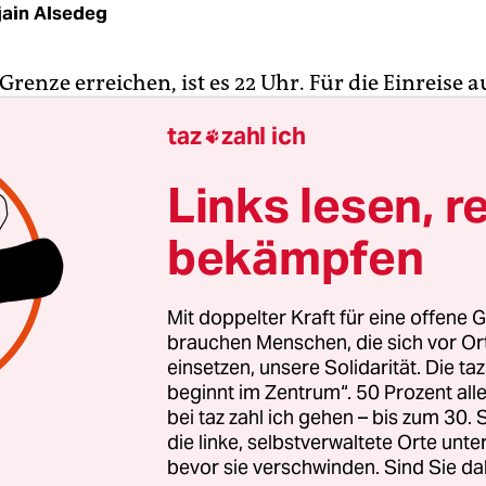
jain Alsedeg
 Grenze erreichen, ist es 22 Uhr. Für die Einreise 
en gibt es eine lange Warteschlange. Unser Bus is
taz
zahl ich

08.
Links lesen, r
bekämpfen
Mit doppelter Kraft für eine offene G
brauchen Menschen, die sich vor O
einsetzen, unsere Solidarität. Die ta
beginnt im Zentrum“. 50 Prozent a
bei taz zahl ich gehen – bis zum 30
die linke, selbstverwaltete Orte unte
bevor sie verschwinden. Sind Sie da
il habe ich mit meiner kleinen Familie
Khartum v