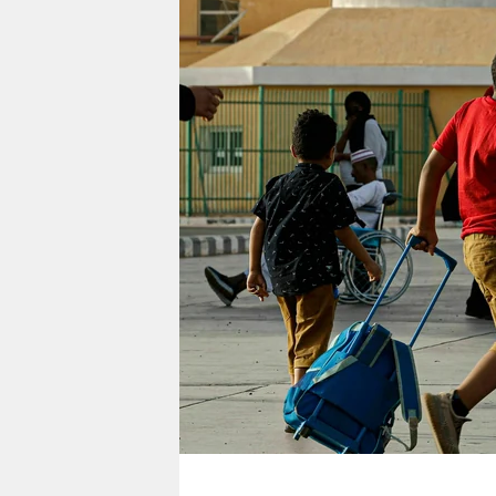
berlin
nord
wahrheit
verlag
verlag
veranstaltungen
shop
fragen & hilfe
unterstützen
abo
genossenschaft