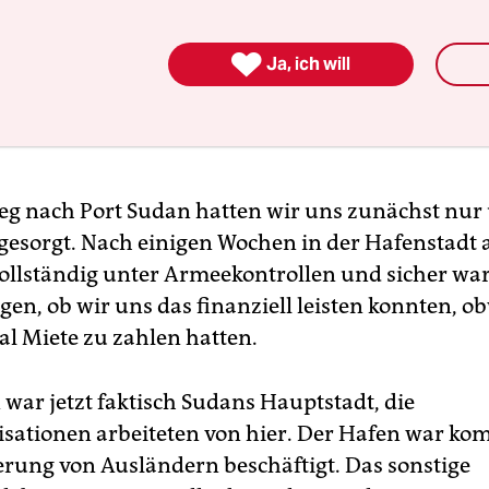
agen mitten im Krieg zwischen Armee und RSF-Mi
r uns auf den Weg. Wir reisten über Atbara nach

Ja, ich will
wir im Haus meiner Großmutter Zuflucht finden
sere Sachen ließen wir zurück, wir reisten mit le
g nach Port Sudan hatten wir uns zunächst nur
 gesorgt. Nach einigen Wochen in der Hafenstadt
vollständig unter Armeekontrollen und sicher wa
gen, ob wir uns das finanziell leisten konnten, o
al Miete zu zahlen hatten.
 war jetzt faktisch Sudans Hauptstadt, die
isationen arbeiteten von hier. Der Hafen war kom
erung von Ausländern beschäftigt. Das sonstige