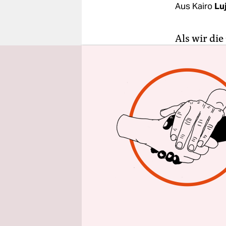
epaper login
Aus Kairo
Lu
Als wir die
nach Ägypt
Nummer 1
Am 26. Apr