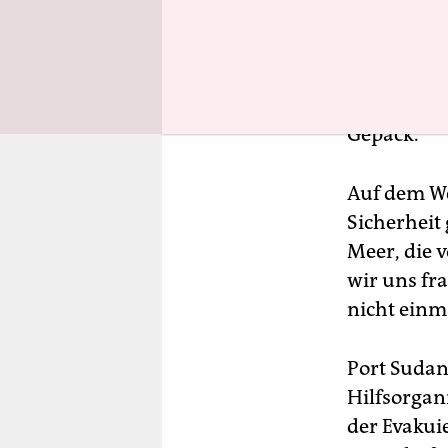
Nach elf T
machten wi
Sudan, wo 
Fast all un
Gepäck.
Auf dem We
Sicherheit
Meer, die 
wir uns fra
nicht einm
Port Sudan
Hilfsorgan
der Evakui