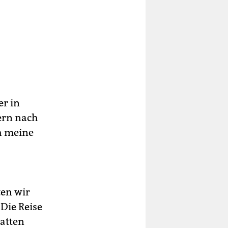
er in
ern nach
h meine
ten wir
Die Reise
hatten