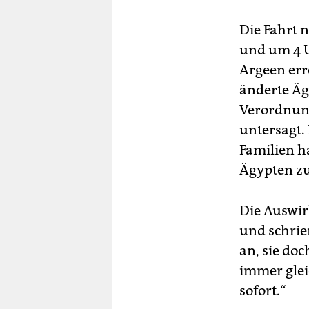
Die Fahrt 
und um 4 U
Argeen err
änderte Äg
Verordnung
untersagt.
Familien h
Ägypten zu 
Die Auswir
und schrie
an, sie do
immer glei
sofort.“