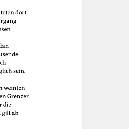
teten dort
ergang
ssen
udan
ausende
ach
lich sein.
n weinten
hen Grenzer
r die
gilt ab