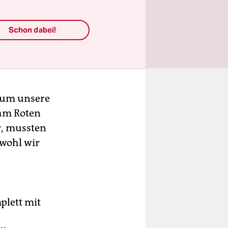
liz
 Port
Schon dabei!
 konnten.
ichtem
 um unsere
 am Roten
r, mussten
bwohl wir
plett mit