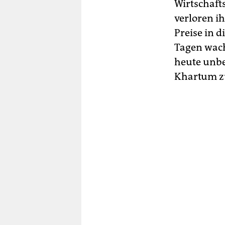
Wirtschaft
verloren i
Preise in 
Tagen wach
heute unbe
Khartum zu