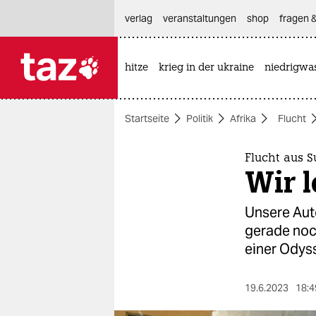
hautnavigation anspringen
hauptinhalt anspringen
footer anspringen
verlag
veranstaltungen
shop
fragen &
hitze
krieg in der ukraine
niedrigwa

taz zahl ich
taz zahl ich
Startseite
Politik
Afrika
Flucht
themen
politik
Flucht aus 
Wir 
öko
Unsere Aut
gesellschaft
gerade noch
einer Odys
kultur
sport
19.6.2023
18:4