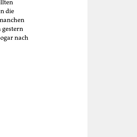
llten
n die
n manchen
n gestern
sogar nach