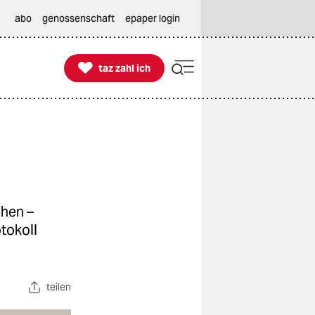
abo
genossenschaft
epaper login

taz zahl ich
taz zahl ich
ohen –
otokoll
teilen