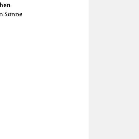
chen
en Sonne