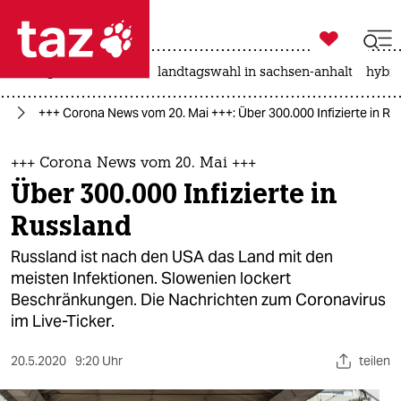

taz zahl ich
niedrigwasser
rente
landtagswahl in sachsen-anhalt
hybri

taz zahl ich
us
+++ Corona News vom 20. Mai +++: Über 300.000 Infizierte in Ru
taz zahl ich
themen
+++ Corona News vom 20. Mai +++
Über 300.000 Infizierte in
politik
Russland
öko
Russland ist nach den USA das Land mit den
meisten Infektionen. Slowenien lockert
gesellschaft
Beschränkungen. Die Nachrichten zum Coronavirus
im Live-Ticker.
kultur
sport
20.5.2020
9:20 Uhr
teilen