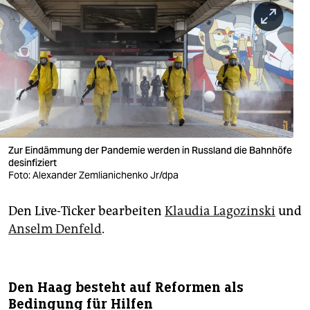
berlin
nord
wahrheit
verlag
verlag
veranstaltungen
Zur Eindämmung der Pandemie werden in Russland die Bahnhöfe
desinfiziert
shop
Foto: Alexander Zemlianichenko Jr/dpa
fragen & hilfe
Den Live-Ticker bearbeiten
Klaudia Lagozinski
und
Anselm Denfeld
.
unterstützen
abo
genossenschaft
Den Haag besteht auf Reformen als
Bedingung für Hilfen