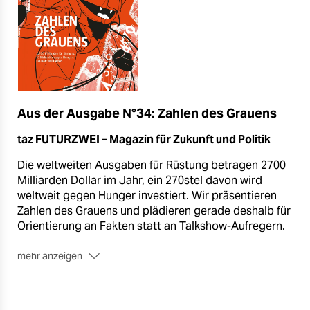
Aus der Ausgabe N°34: Zahlen des Grauens
taz FUTURZWEI – Magazin für Zukunft und Politik
Die weltweiten Ausgaben für Rüstung betragen 2700
Milliarden Dollar im Jahr, ein 270stel davon wird
weltweit gegen Hunger investiert. Wir präsentieren
Zahlen des Grauens und plädieren gerade deshalb für
Orientierung an Fakten statt an Talkshow-Aufregern.
mehr anzeigen
Mit:
Matthias Brandt, Dana Giesecke, Maja Göpel,
Wolf Lotter, Armin Nassehi, Sönke Neitzel, Katja
Salamo und Harald Welzer.