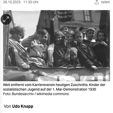
berlin
28.10.2025
11:30 Uhr
teilen
nord
wahrheit
verlag
verlag
veranstaltungen
shop
fragen & hilfe
unterstützen
Weit entfernt vom Karriereverein heutigen Zuschnitts: Kinder der
sozialistischen Jugend auf der 1. Mai-Demonstration 1930
Foto: Bundesarchiv / wikimedia commons
abo
genossenschaft
Von
Udo Knapp