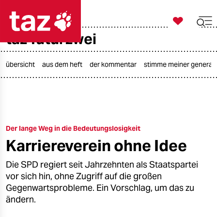

taz zahl ich
taz futurzwei

taz zahl ich
taz zahl ich
übersicht
aus dem heft
der kommentar
stimme meiner generat
themen
politik
Der lange Weg in die Bedeutungslosigkeit
öko
Karriereverein ohne Idee
gesellschaft
Die SPD regiert seit Jahrzehnten als Staatspartei
kultur
vor sich hin, ohne Zugriff auf die großen
Gegenwartsprobleme. Ein Vorschlag, um das zu
sport
ändern.