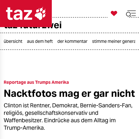

taz zahl ich
taz futurzwei

taz zahl ich
taz zahl ich
übersicht
aus dem heft
der kommentar
stimme meiner generat
themen
politik
Reportage aus Trumps Amerika
öko
Nacktfotos mag er gar nicht
gesellschaft
Clinton ist Rentner, Demokrat, Bernie-Sanders-Fan,
kultur
religiös, gesellschaftskonservativ und
Waffenbesitzer. Eindrücke aus dem Alltag im
sport
Trump-Amerika.