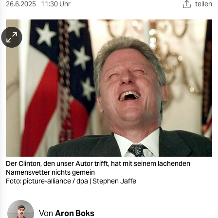
berlin
26.6.2025
11:30 Uhr
teilen
nord
wahrheit
verlag
verlag
veranstaltungen
shop
fragen & hilfe
unterstützen
Der Clinton, den unser Autor trifft, hat mit seinem lachenden
Namensvetter nichts gemein
Foto: picture-alliance / dpa | Stephen Jaffe
abo
genossenschaft
Von
Aron Boks