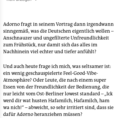
Mit Aladin El-Mafaalani, Maja Göpel, Wolf Lotter,
Natalya Nepomnyashcha, Jette Nietzard, Richard
David Precht, Inna Skliarska, Peter Unfried, Daniel-
Pascal Zorn und Harald Welzer.
Adorno fragt in seinem Vortrag dann irgendwann
sinngemäß, was die Deutschen eigentlich wollen –
■
Jetzt im taz Shop bestellen
Anschnauzer und ungefilterte Unfreundlichkeit
zum Frühstück, nur damit sich das alles im
Nachhinein viel echter und tiefer anfühlt?
Und auch heute frage ich mich, was seltsamer ist:
ein wenig geschauspielerte Feel-Good-Vibe-
Atmosphäre? Oder Leute, die nach einem super
Essen von der Freundlichkeit der Bedienung, die
nur leicht vom Ost-Berliner lowest standard – „Ick
werd dir wat husten Hafamilch, Hafamilch, ham
wa nich!“ – abweicht, so sehr irritiert sind, dass sie
dafür Adorno heranziehen müssen?