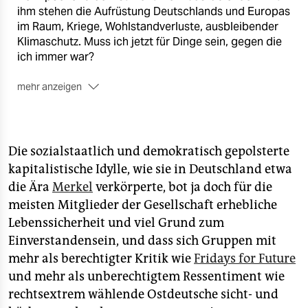
ihm stehen die Aufrüstung Deutschlands und Europas
im Raum, Kriege, Wohlstandverluste, ausbleibender
Klimaschutz. Muss ich jetzt für Dinge sein, gegen die
ich immer war?
mehr anzeigen
Mit Aladin El-Mafaalani, Maja Göpel, Wolf Lotter,
Natalya Nepomnyashcha, Jette Nietzard, Richard
David Precht, Inna Skliarska, Peter Unfried, Daniel-
Pascal Zorn und Harald Welzer.
Die sozialstaatlich und demokratisch gepolsterte
kapitalistische Idylle, wie sie in Deutschland etwa
■
Jetzt im taz Shop bestellen
die Ära
Merkel
verkörperte, bot ja doch für die
meisten Mitglieder der Gesellschaft erhebliche
Lebenssicherheit und viel Grund zum
Einverstandensein, und dass sich Gruppen mit
mehr als berechtigter Kritik wie
Fridays for Future
und mehr als unberechtigtem Ressentiment wie
rechtsextrem wählende Ostdeutsche sicht- und