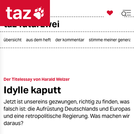

taz zahl ich
taz futurzwei

taz zahl ich
taz zahl ich
übersicht
aus dem heft
der kommentar
stimme meiner generat
themen
politik
Der Titelessay von Harald Welzer
öko
Idylle kaputt
gesellschaft
Jetzt ist unsereins gezwungen, richtig zu finden, was
kultur
falsch ist: die Aufrüstung Deutschlands und Europas
und eine retropolitische Regierung. Was machen wir
sport
daraus?