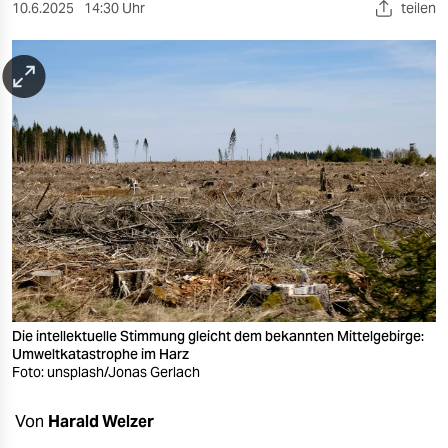
berlin
10.6.2025
14:30 Uhr
teilen
nord
wahrheit
verlag
verlag
veranstaltungen
shop
fragen & hilfe
unterstützen
Die intellektuelle Stimmung gleicht dem bekannten Mittelgebirge:
Umweltkatastrophe im Harz
Foto: unsplash/Jonas Gerlach
abo
genossenschaft
Von
Harald Welzer