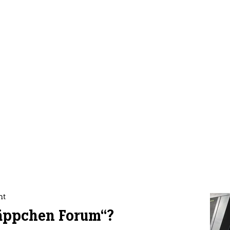
nt
käppchen Forum“?