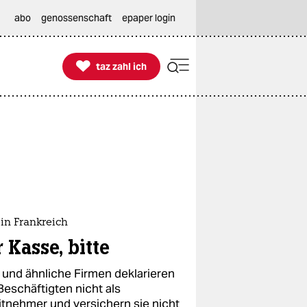
abo
genossenschaft
epaper login

taz zahl ich
taz zahl ich
in Frankreich
 Kasse, bitte
 und ähnliche Firmen deklarieren
Beschäftigten nicht als
itnehmer und versichern sie nicht