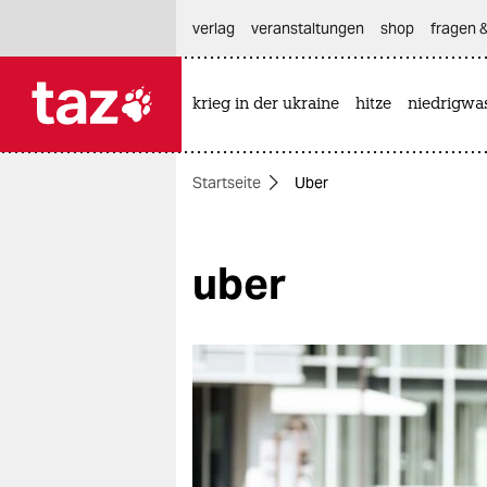
hautnavigation anspringen
hauptinhalt anspringen
footer anspringen
verlag
veranstaltungen
shop
fragen &
krieg in der ukraine
hitze
niedrigwa

taz zahl ich
taz zahl ich
Startseite
Uber
themen
politik
uber
öko
gesellschaft
kultur
sport