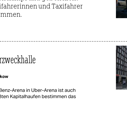
xifahrerinnen und Taxifahrer
temmen.
­zweckhalle
mkow
nz-Arena in Uber-Arena ist auch
ßten Kapitalhaufen bestimmen das