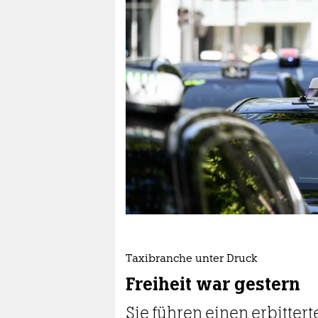
berlin
nord
wahrheit
verlag
verlag
veranstaltungen
shop
fragen & hilfe
unterstützen
Taxibranche unter Druck
abo
Freiheit war gestern
genossenschaft
Sie führen einen erbitte