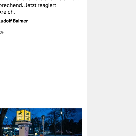
prechend. Jetzt reagiert
kreich.
udolf Balmer
026