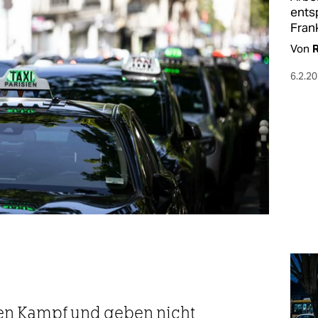
ents
Fran
Von
R
6.2.2
rten Kampf und geben nicht