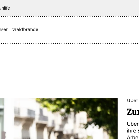
 hilfe
sser
waldbrände
Uber 
Zur
Uber
ihre 
Arbe