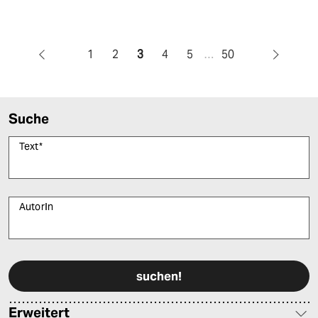
1
2
3
4
5
…
50
Suche
Text
*
AutorIn
Bitte füllen Sie alle Pflichtfelder (*) aus, um fortfahren zu können.
Erweitert