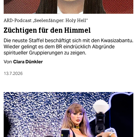
berlin
nord
ARD-Podcast „Seelenfänger: Holy Hell“
wahrheit
Züchtigen für den Himmel
Die neuste Staffel beschäftigt sich mit den Kwasizabantu.
verlag
Wieder gelingt es dem BR eindrücklich Abgründe
spiritueller Gruppierungen zu zeigen.
verlag
Von
Clara Dünkler
veranstaltungen
13.7.2026
shop
fragen & hilfe
unterstützen
abo
genossenschaft