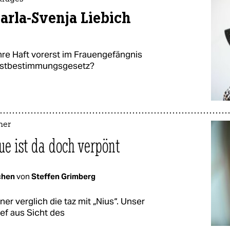
arla-Svenja Liebich
ihre Haft vorerst im Frauengefängnis
lbstbestimmungsgesetz?
ner
e ist da doch verpönt
chen
von
Steffen Grimberg
er verglich die taz mit „Nius“. Unser
ief aus Sicht des