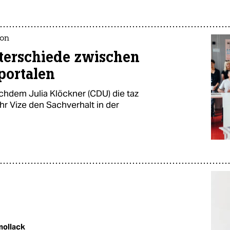
ion
nterschiede zwischen
portalen
chdem Julia Klöckner (CDU) die taz
ihr Vize den Sachverhalt in der
ollack