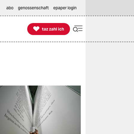
abo
genossenschaft
epaper login

taz zahl ich
taz zahl ich