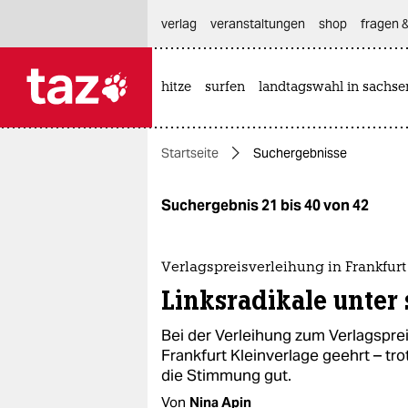
hautnavigation anspringen
hauptinhalt anspringen
footer anspringen
verlag
veranstaltungen
shop
fragen &
hitze
surfen
landtagswahl in sachse

taz zahl ich
taz zahl ich
Startseite
Suchergebnisse
themen
politik
Suchergebnis 21 bis 40 von 42
öko
Verlagspreisverleihung in Frankfurt
gesellschaft
Linksradikale unter 
kultur
Bei der Verleihung zum Verlagspr
Frankfurt Kleinverlage geehrt – 
sport
die Stimmung gut.
Von
Nina Apin