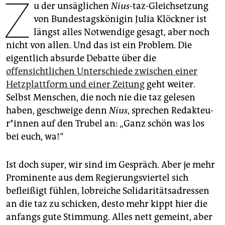
Z
epaper login
u der unsäglichen
Nius
-taz-Gleichsetzung
von Bundestagskönigin Julia Klöckner ist
längst alles Notwendige gesagt, aber noch
nicht von allen. Und das ist ein Problem. Die
eigentlich absurde Debatte über die
offensichtlichen Unterschiede zwischen einer
Hetzplattform und einer Zeitung
geht weiter.
Selbst Menschen, die noch nie die taz gelesen
haben, geschweige denn
Nius
, sprechen Re­dak­teu­
r*in­nen auf den Trubel an: „Ganz schön was los
bei euch, wa!“
Ist doch super, wir sind im Gespräch. Aber je mehr
Prominente aus dem Regierungsviertel sich
befleißigt fühlen, lobreiche Solidaritätsadressen
an die taz zu schicken, desto mehr kippt hier die
anfangs gute Stimmung. Alles nett gemeint, aber