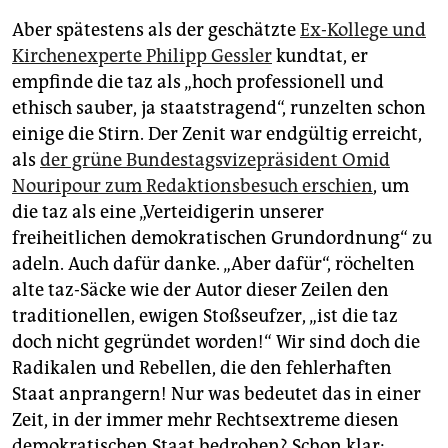
Aber spätestens als der geschätzte
Ex-Kollege und
Kirchenexperte Philipp Gessler
kundtat, er
empfinde die taz als „hoch professionell und
ethisch sauber, ja staatstragend“, runzelten schon
einige die Stirn. Der Zenit war endgültig erreicht,
als
der grüne Bundestagsvizepräsident Omid
Nouripour zum Redaktionsbesuch erschien
, um
die taz als eine „Verteidigerin unserer
freiheitlichen demokratischen Grundordnung“ zu
adeln. Auch dafür danke. „Aber dafür“, röchelten
alte taz-Säcke wie der Autor dieser Zeilen den
traditionellen, ewigen Stoßseufzer, „ist die taz
doch nicht gegründet worden!“ Wir sind doch die
Radikalen und Rebellen, die den fehlerhaften
Staat anprangern! Nur was bedeutet das in einer
Zeit, in der immer mehr Rechtsextreme diesen
demokratischen Staat bedrohen? Schon klar: