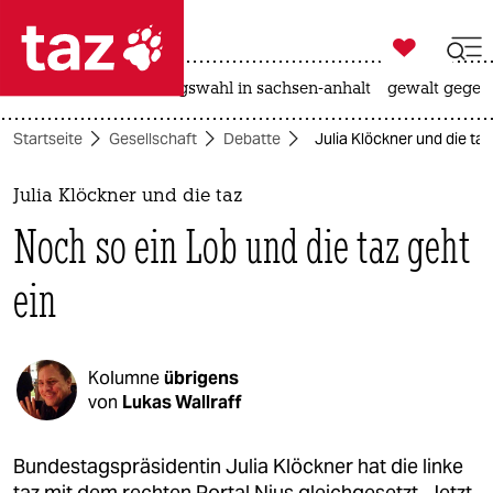

taz zahl ich
hitze
surfen
landtagswahl in sachsen-anhalt
gewalt gegen

taz zahl ich
Startseite
Gesellschaft
Debatte
Julia Klöckner und die taz
taz zahl ich
themen
Julia Klöckner und die taz
Noch so ein Lob und die taz geht
politik
ein
öko
gesellschaft
Kolumne
übrigens
kultur
von
Lukas Wallraff
sport
Bundestagspräsidentin Julia Klöckner hat die linke
taz mit dem rechten Portal Nius gleichgesetzt. Jetzt