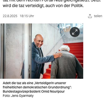
berlin
wird die taz verteidigt, auch von der Politik.
nord
22.8.2025
18:15 Uhr
teilen
wahrheit
verlag
verlag
veranstaltungen
shop
fragen & hilfe
unterstützen
Adelt die taz als eine „Verteidigerin unserer
freiheitlichen demokratischen Grundordnung“:
abo
Bundestagsvizepräsident Omid Nouripour
Foto: Jens Gyarmaty
genossenschaft