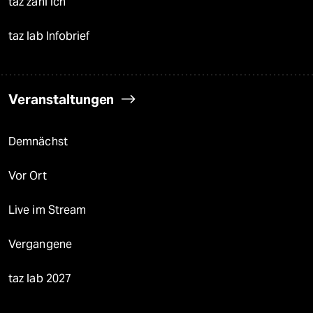
taz zahl ich
taz lab Infobrief
Veranstaltungen
Demnächst
Vor Ort
Live im Stream
Vergangene
taz lab 2027