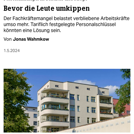
berlin
Bevor die Leute umkippen
nord
Der Fachkräftemangel belastet verbliebene Arbeitskräfte
umso mehr. Tariflich festgelegte Personalschlüssel
wahrheit
könnten eine Lösung sein.
Von
Jonas Wahmkow
verlag
1.5.2024
verlag
veranstaltungen
shop
fragen & hilfe
unterstützen
abo
genossenschaft