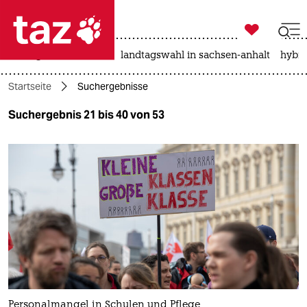

taz zahl ich
niedrigwasser
rente
landtagswahl in sachsen-anhalt
hybri

taz zahl ich
Startseite
Suchergebnisse
taz zahl ich
Suchergebnis 21 bis 40 von 53
themen
politik
öko
gesellschaft
kultur
sport
Personalmangel in Schulen und Pflege