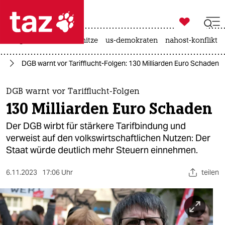

taz zahl ich
krieg in der ukraine
hitze
us-demokraten
nahost-konflikt

taz zahl ich
it
DGB warnt vor Tarifflucht-Folgen: 130 Milliarden Euro Schaden
taz zahl ich
themen
DGB warnt vor Tarifflucht-Folgen
130 Milliarden Euro Schaden
politik
Der DGB wirbt für stärkere Tarifbindung und
öko
verweist auf den volkswirtschaftlichen Nutzen: Der
Staat würde deutlich mehr Steuern einnehmen.
gesellschaft
6.11.2023
17:06 Uhr
teilen
kultur
sport