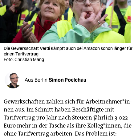
berlin
nord
wahrheit
verlag
Die Gewerkschaft Verdi kämpft auch bei Amazon schon länger für
verlag
einen Tarifvertrag
Foto: Christian Mang
veranstaltungen
shop
Aus Berlin
Simon Poelchau
fragen & hilfe
Gewerkschaften zahlen sich für Ar­beit­neh­me­r*in­
unterstützen
nen aus. Im Schnitt haben Beschäftigte
mit
abo
Tarifvertrag
pro Jahr nach Steuern jährlich 3.022
Euro mehr in der Tasche als ihre Kolleg*innen, die
genossenschaft
ohne Tarifvertrag arbeiten. Das Problem ist: