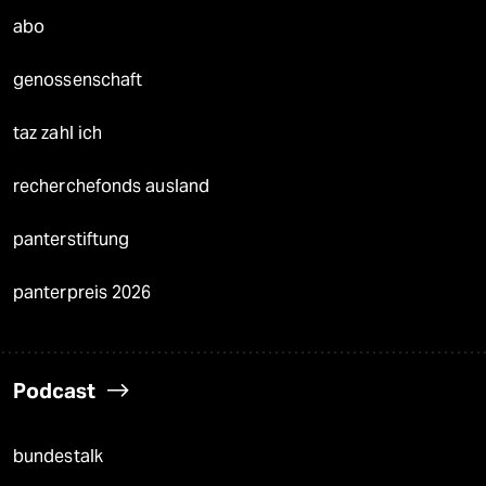
abo
genossenschaft
taz zahl ich
recherchefonds ausland
panterstiftung
panterpreis 2026
Podcast
bundestalk