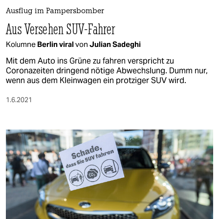
berlin
Ausflug im Pampersbomber
nord
Aus Versehen SUV-Fahrer
wahrheit
Kolumne
Berlin viral
von
Julian Sadeghi
Mit dem Auto ins Grüne zu fahren verspricht zu
verlag
Coronazeiten dringend nötige Abwechslung. Dumm nur,
wenn aus dem Kleinwagen ein protziger SUV wird.
verlag
1.6.2021
veranstaltungen
shop
fragen & hilfe
unterstützen
abo
genossenschaft