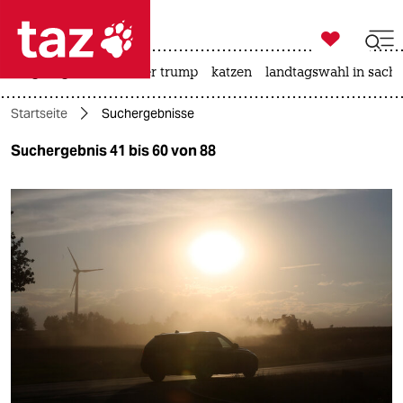

taz zahl ich
bergsteigen
usa unter trump
katzen
landtagswahl in sachs

taz zahl ich
Startseite
Suchergebnisse
taz zahl ich
Suchergebnis 41 bis 60 von 88
themen
politik
öko
gesellschaft
kultur
sport