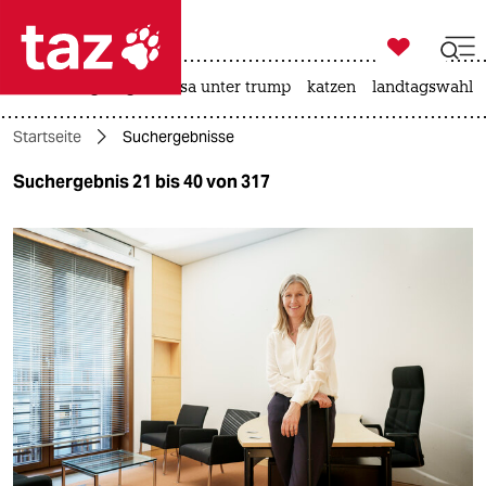

taz zahl ich
hitze
bergsteigen
usa unter trump
katzen
landtagswahl i

taz zahl ich
Startseite
Suchergebnisse
taz zahl ich
Suchergebnis 21 bis 40 von 317
themen
politik
öko
gesellschaft
kultur
sport