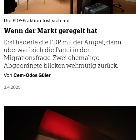
berlin
nord
Die FDP-Fraktion löst sich auf
wahrheit
Wenn der Markt geregelt hat
Erst haderte die FDP mit der Ampel, dann
verlag
überwarf sich die Partei in der
verlag
Migrationsfrage. Zwei ehemalige
Abgeordnete blicken wehmütig zurück.
veranstaltungen
Von
Cem-Odos Güler
shop
3.4.2025
fragen & hilfe
unterstützen
abo
genossenschaft