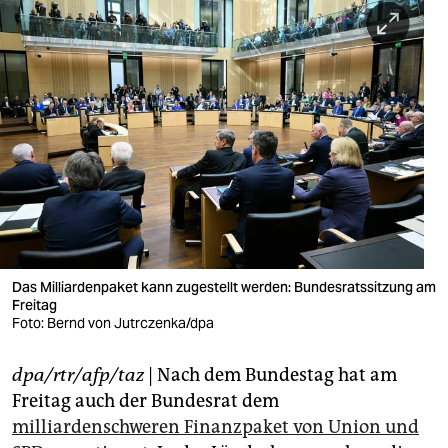
berlin
nord
wahrheit
verlag
verlag
veranstaltungen
shop
Das Milliardenpaket kann zugestellt werden: Bundesratssitzung am
fragen & hilfe
Freitag
Foto: Bernd von Jutrczenka/dpa
unterstützen
abo
dpa/rtr/afp/taz
| Nach dem Bundestag hat am
Freitag auch der Bundesrat dem
genossenschaft
milliardenschweren Finanzpaket von Union und