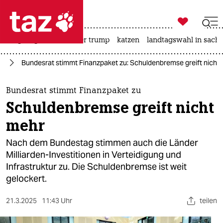

taz zahl ich
bergsteigen
usa unter trump
katzen
landtagswahl in sachs

taz zahl ich
nd
Bundesrat stimmt Finanzpaket zu: Schuldenbremse greift nicht
taz zahl ich
themen
Bundesrat stimmt Finanzpaket zu
Schuldenbremse greift nicht
politik
mehr
öko
Nach dem Bundestag stimmen auch die Länder
Milliarden-Investitionen in Verteidigung und
gesellschaft
Infrastruktur zu. Die Schuldenbremse ist weit
gelockert.
kultur
sport
21.3.2025
11:43 Uhr
teilen