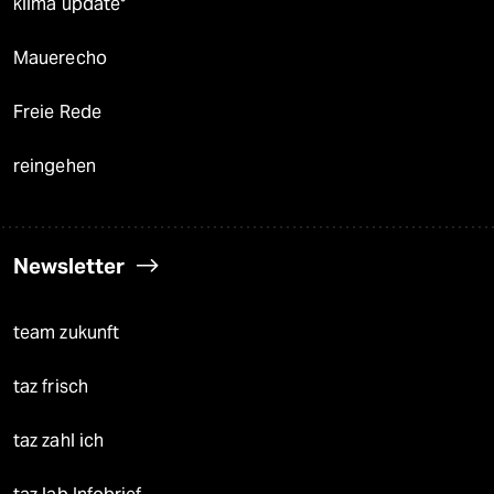
klima update°
Mauerecho
Freie Rede
reingehen
Newsletter
team zukunft
taz frisch
taz zahl ich