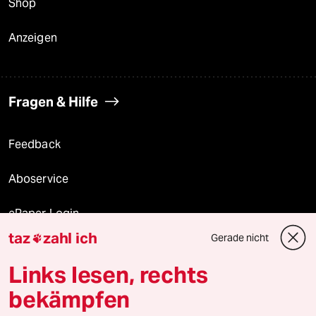
Shop
Anzeigen
Fragen & Hilfe
Feedback
Aboservice
ePaper Login
taz
zahl ich
Gerade nicht

Downloads für Abonnierende
Links lesen, rechts
bekämpfen
© 2026 taz Verlags und Vertriebs GmbH