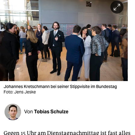
berlin
nord
wahrheit
verlag
verlag
veranstaltungen
shop
Johannes Kretschmann bei seiner Stippvisite im Bundestag
fragen & hilfe
Foto: Jens Jeske
unterstützen
Von
Tobias Schulze
abo
genossenschaft
Gegen 15 Uhr am Dienstagnachmittag ist fast alles