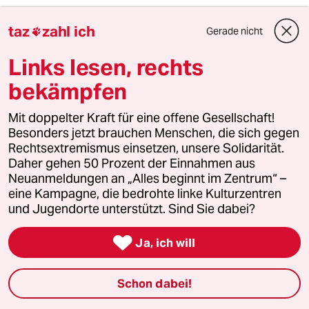
2
Zivildienst
taz
zahl ich
Gerade nicht

Zwangsdienst als Randnotiz
Links lesen, rechts
bekämpfen
3
FDP-Chef Kubicki über seine Partei
„Wie Sie sehen, lebe ich“
Mit doppelter Kraft für eine offene Gesellschaft!
Besonders jetzt brauchen Menschen, die sich gegen
Rechtsextremismus einsetzen, unsere Solidarität.
Daher gehen 50 Prozent der Einnahmen aus
4
EU nach Ceuta
Neuanmeldungen an „Alles beginnt im Zentrum“ –
Zur Freude der Antieuropäer
eine Kampagne, die bedrohte linke Kulturzentren
und Jugendorte unterstützt. Sind Sie dabei?

Ja, ich will
5
Forstwissenschaftler über Brände
„Der Mythos vom Brandstifter hält sich
Schon dabei!
hartnäckig“