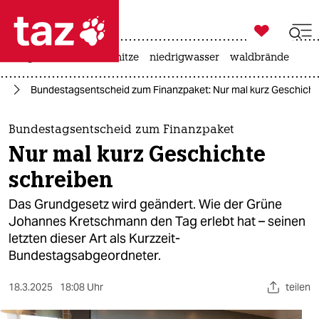

taz zahl ich
krieg in der ukraine
hitze
niedrigwasser
waldbrände

taz zahl ich
nd
Bundestagsentscheid zum Finanzpaket: Nur mal kurz Geschicht
taz zahl ich
themen
Bundestagsentscheid zum Finanzpaket
Nur mal kurz Geschichte
politik
schreiben
öko
Das Grundgesetz wird geändert. Wie der Grüne
Johannes Kretschmann den Tag erlebt hat – seinen
gesellschaft
letzten dieser Art als Kurzzeit-
Bundestagsabgeordneter.
kultur
sport
18.3.2025
18:08 Uhr
teilen