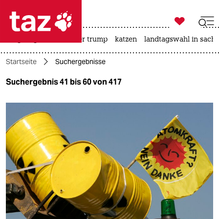

taz zahl ich
bergsteigen
usa unter trump
katzen
landtagswahl in sachs

taz zahl ich
Startseite
Suchergebnisse
taz zahl ich
Suchergebnis 41 bis 60 von 417
themen
politik
öko
gesellschaft
kultur
sport