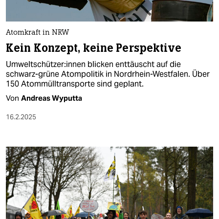
berlin
nord
Atomkraft in NRW
wahrheit
Kein Konzept, keine Perspektive
Um­welt­schüt­ze­r:in­nen blicken enttäuscht auf die
verlag
schwarz-grüne Atompolitik in Nordrhein-Westfalen. Über
150 Atommülltransporte sind geplant.
verlag
Von
Andreas Wyputta
veranstaltungen
16.2.2025
shop
fragen & hilfe
unterstützen
abo
genossenschaft