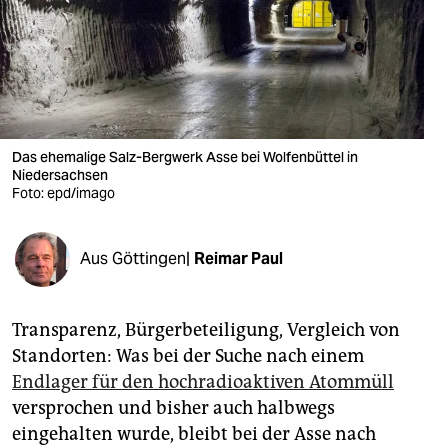
berlin
nord
wahrheit
verlag
Das ehemalige Salz-Bergwerk Asse bei Wolfenbüttel in
Niedersachsen
verlag
Foto: epd/imago
veranstaltungen
shop
Aus Göttingen|
Reimar Paul
fragen & hilfe
Transparenz, Bürgerbeteiligung, Vergleich von
unterstützen
Standorten: Was bei der Suche nach einem
abo
Endlager für den hochradioaktiven Atommüll
versprochen und bisher auch halbwegs
genossenschaft
eingehalten wurde, bleibt bei der Asse nach