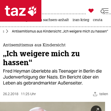

taz zahl ich
hitze
landtagswahl in sachsen-anhalt
iran-krieg
ceuta

taz zahl ich
mus
Antisemitismus aus Kindersicht: „Ich weigere mich zu hassen“
taz zahl ich
themen
Antisemitismus aus Kindersicht
„Ich weigere mich zu
politik
hassen“
öko
Fred Heyman überlebte als Teenager in Berlin die
Judenverfolgung der Nazis. Ein Bericht über ein
gesellschaft
Leben als gebrandmarkter Außenseiter.
kultur
26.2.2018
11:25 Uhr
teilen
sport