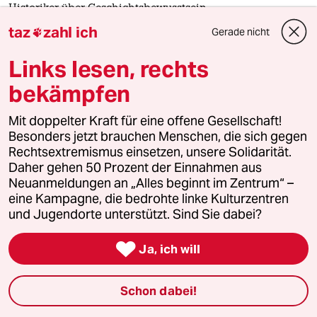
Historiker über Geschichtsbewusstsein
„Wir brauchen Antifaschismus“
taz
zahl ich
Gerade nicht

In einer Vortragsreihe in Berlin analysiert Hannes Heer die
Links lesen, rechts
Verdrängung der NS-Zeit. Der Historiker sieht eine
Rückkehr in alte Muster.
bekämpfen
Interview von
Stefan Reinecke
Mit doppelter Kraft für eine offene Gesellschaft!
Besonders jetzt brauchen Menschen, die sich gegen
Rechtsextremismus einsetzen, unsere Solidarität.
Daher gehen 50 Prozent der Einnahmen aus
Neuanmeldungen an „Alles beginnt im Zentrum“ –
eine Kampagne, die bedrohte linke Kulturzentren
und Jugendorte unterstützt. Sind Sie dabei?

Ja, ich will
Schon dabei!
Flucht vor der Nazi-Judenverfolgung