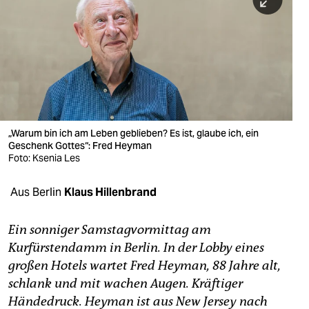
berlin
nord
wahrheit
verlag
verlag
„Warum bin ich am Leben geblieben? Es ist, glaube ich, ein
Geschenk Gottes“: Fred Heyman
veranstaltungen
Foto: Ksenia Les
shop
Aus Berlin
Klaus Hillenbrand
fragen & hilfe
unterstützen
Ein sonniger Samstagvormittag am
Kurfürstendamm in Berlin. In der Lobby eines
abo
großen Hotels wartet Fred Heyman, 88 Jahre alt,
schlank und mit wachen Augen. Kräftiger
genossenschaft
Händedruck. Heyman ist aus New Jersey nach