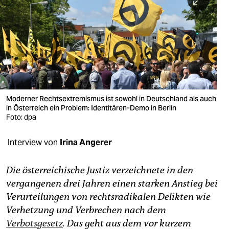
berlin
nord
wahrheit
verlag
verlag
Moderner Rechtsextremismus ist sowohl in Deutschland als auch
in Österreich ein Problem: Identitären-Demo in Berlin
veranstaltungen
Foto: dpa
shop
Interview von
Irina Angerer
fragen & hilfe
unterstützen
Die österreichische Justiz verzeichnete in den
vergangenen drei Jahren einen starken Anstieg bei
abo
Verurteilungen von rechtsradikalen Delikten wie
Verhetzung und Verbrechen nach dem
genossenschaft
Verbotsgesetz
. Das geht aus dem vor kurzem