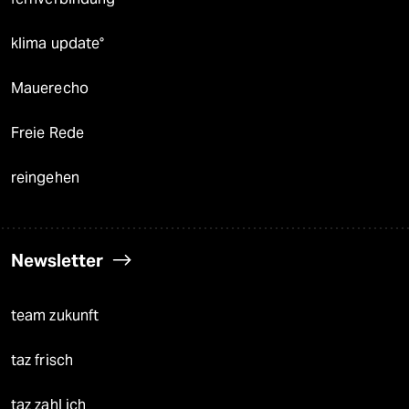
klima update°
Mauerecho
Freie Rede
reingehen
Newsletter
team zukunft
taz frisch
taz zahl ich