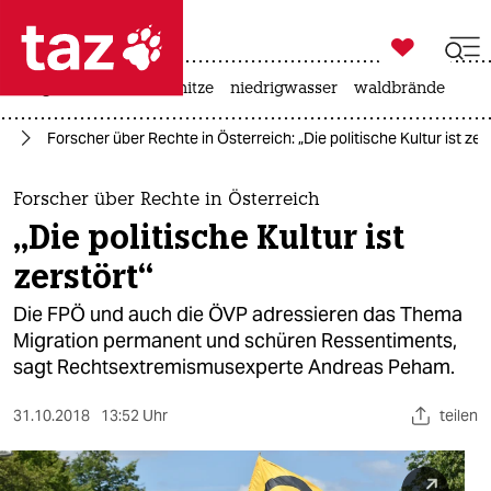

taz zahl ich
krieg in der ukraine
hitze
niedrigwasser
waldbrände

taz zahl ich
pa
Forscher über Rechte in Österreich: „Die politische Kultur ist zer
taz zahl ich
themen
Forscher über Rechte in Österreich
„Die politische Kultur ist
politik
zerstört“
öko
Die FPÖ und auch die ÖVP adressieren das Thema
Migration permanent und schüren Ressentiments,
gesellschaft
sagt Rechtsextremismusexperte Andreas Peham.
kultur
31.10.2018
13:52 Uhr
teilen
sport