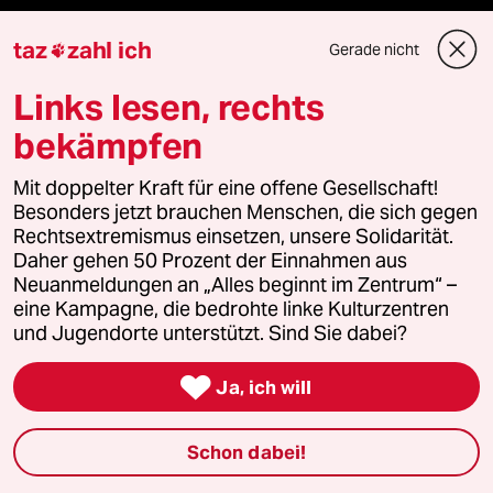
Mehr taz Lesestoff
taz
zahl ich
Gerade nicht

Links lesen, rechts
taz Blogs
bekämpfen
taz FUTURZWEI
Mit doppelter Kraft für eine offene Gesellschaft!
Besonders jetzt brauchen Menschen, die sich gegen
Le Monde diplomatique
Rechtsextremismus einsetzen, unsere Solidarität.
Daher gehen 50 Prozent der Einnahmen aus
taz Archiv
Neuanmeldungen an „Alles beginnt im Zentrum“ –
eine Kampagne, die bedrohte linke Kulturzentren
und Jugendorte unterstützt. Sind Sie dabei?
Mehr taz Angebote

Ja, ich will
Reisen
Schon dabei!
Kantine