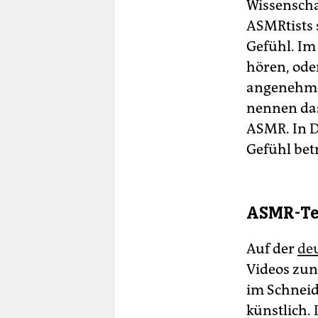
Wissenschaf
ASMRtists 
Gefühl. Im
hören, oder
angenehmes
nennen da
ASMR. In 
Gefühl bet
ASMR-Te
Auf der
de
Videos zunä
im Schneid
künstlich.