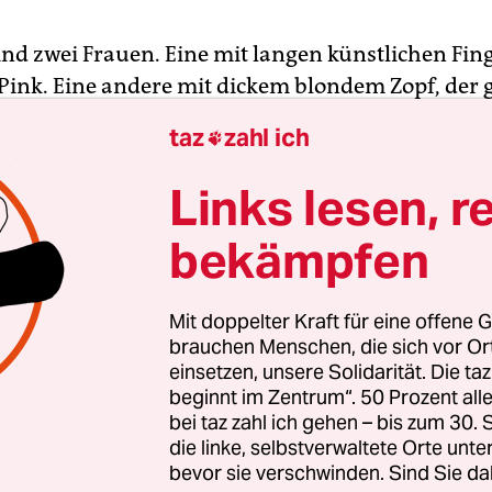
ind zwei Frauen. Eine mit langen künstlichen Fi
 Pink. Eine andere mit dickem blondem Zopf, der 
Schulter liegt. Die Fingernägel-Frau streichelt de
taz
zahl ich

cken, die Finger gleiten über den Strickstoff der 
Links lesen, r
ndern sie von rechts nach links, verschwinden
bekämpfen
rch im unteren Bildrand. Dann öffnen die Finge
ln den blonden Zopf, zerteilen ihn sorgfältig in
fahren hindurch. Schließlich bürsten sie geduldig
Mit doppelter Kraft für eine offene G
ng die blonden Haare.
brauchen Menschen, die sich vor O
einsetzen, unsere Solidarität. Die ta
beginnt im Zentrum“. 50 Prozent a
bei taz zahl ich gehen – bis zum 30
die linke, selbstverwaltete Orte unte
bevor sie verschwinden. Sind Sie da