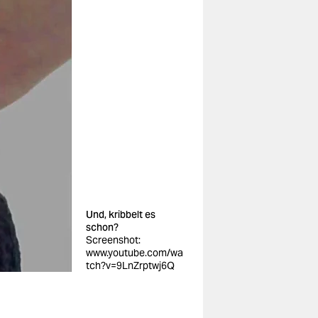
Und, kribbelt es
schon?
Screenshot:
www.youtube.com/wa
tch?v=9LnZrptwj6Q