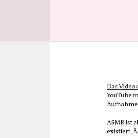
Das Video 
YouTube me
Aufnahmen
ASMR ist e
existiert,