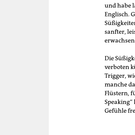
und habe l
Englisch. 
Süßigkeite
sanfter, le
erwachsene
Die Süßigk
verboten k
Trigger, w
manche das
Flüstern, 
Speaking“ 
Gefühle fre