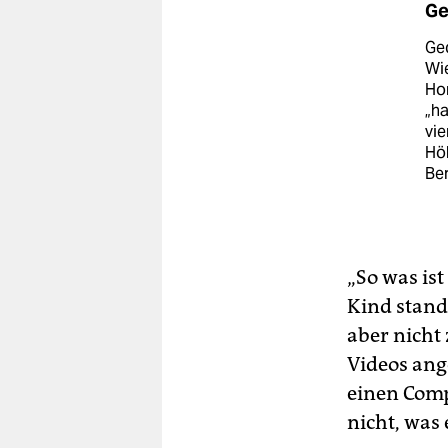
Ge
Ged
Wie
Hom
„h
vie
Höh
Ber
„So was is
Kind stand
aber nicht
Videos ang
einen Comp
nicht, was e