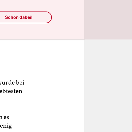
Schon dabei!
wurde bei
iebtesten
b es
wenig