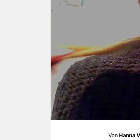
berlin
nord
wahrheit
verlag
verlag
veranstaltungen
shop
fragen & hilfe
unterstützen
abo
genossenschaft
Von
Hanna V