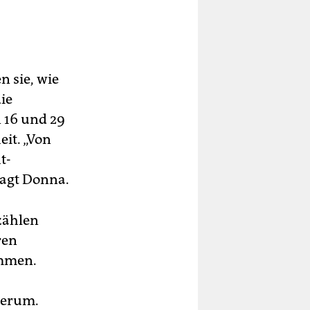
n sie, wie
ie
 16 und 29
eit. „Von
t-
sagt Donna.
zählen
ren
ommen.
herum.