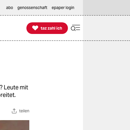
abo
genossenschaft
epaper login

taz zahl ich
taz zahl ich
? Leute mit
eitet.
teilen