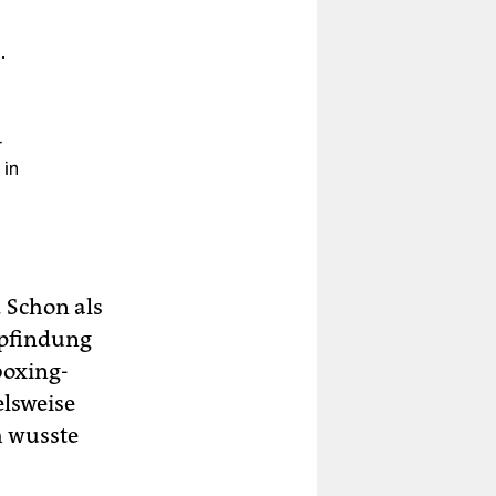
.
r
 in
 Schon als
mpfindung
boxing-
elsweise
h wusste