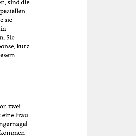
n, sind die
peziellen
e sie
ein
. Sie
onse, kurz
iesem
.
von zwei
t eine Frau
ingernägel
kgekommen