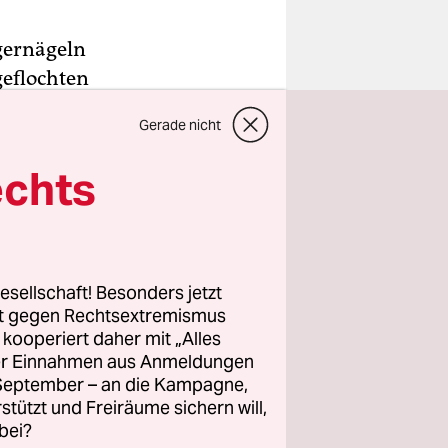
ngernägeln
geflochten
r Zopf-Frau
Gerade nicht
Jacke.
echts
r mit den
 einzelne
 18
esellschaft! Besonders jetzt
rt gegen Rechtsextremismus
z kooperiert daher mit „Alles
ller Einnahmen aus Anmeldungen
. September – an die Kampagne,
rstützt und Freiräume sichern will,
bei?