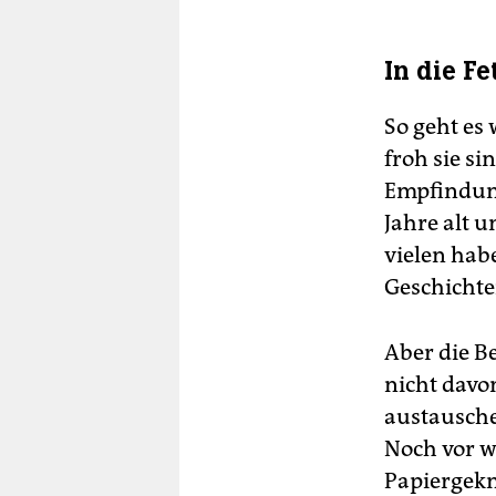
In die F
So geht es
froh sie s
Empfindung
Jahre alt u
vielen hab
Geschichte
Aber die B
nicht davo
austausche
Noch vor w
Papiergekn