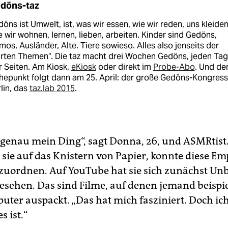
döns-taz
öns ist Umwelt, ist, was wir essen, wie wir reden, uns kleiden
 wir wohnen, lernen, lieben, arbeiten. Kinder sind Gedöns,
os, Ausländer, Alte. Tiere sowieso. Alles also jenseits der
arten Themen“. Die taz macht drei Wochen Gedöns, jeden Tag
r Seiten. Am Kiosk,
eKiosk
oder direkt im
Probe-Abo
. Und de
epunkt folgt dann am 25. April: der große Gedöns-Kongress
lin, das
taz.lab 2015
.
t genau mein Ding“, sagt Donna, 26, und ASMRtist.
 sie auf das Knistern von Papier, konnte diese E
 zuordnen. Auf YouTube hat sie sich zunächst Un
esehen. Das sind Filme, auf denen jemand beispi
uter auspackt. „Das hat mich fasziniert. Doch ic
s ist.“