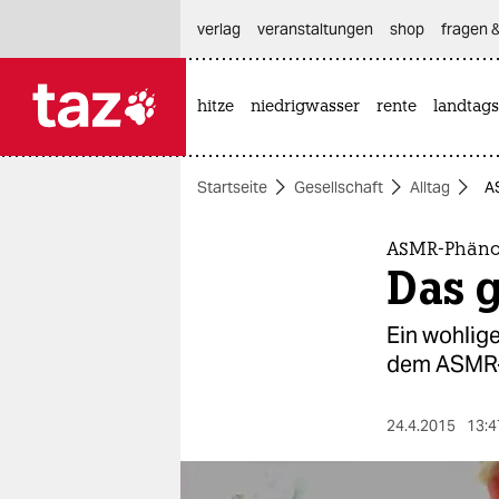
hautnavigation anspringen
hauptinhalt anspringen
footer anspringen
verlag
veranstaltungen
shop
fragen &
hitze
niedrigwasser
rente
landtags

taz zahl ich
taz zahl ich
Startseite
Gesellschaft
Alltag
A
themen
politik
ASMR-Phän
Das 
öko
Ein wohlige
gesellschaft
dem ASMR-S
kultur
24.4.2015
13:4
sport