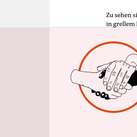
epaper login
Zu sehen s
in grellem
über ihrer 
über den Rü
Langsam wa
zwischendu
pinken Näge
Strähnen, 
Minuten la