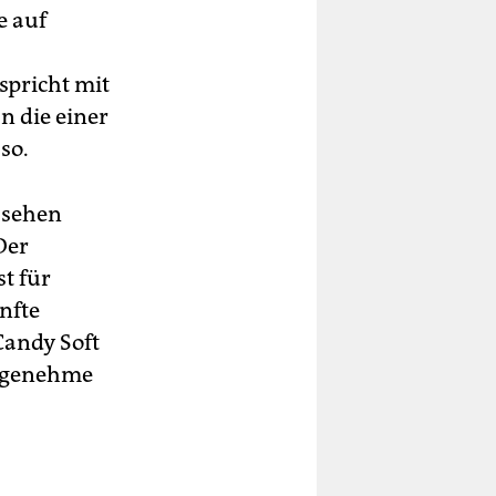
e auf
spricht mit
n die einer
so.
 sehen
Der
t für
nfte
Candy Soft
angenehme