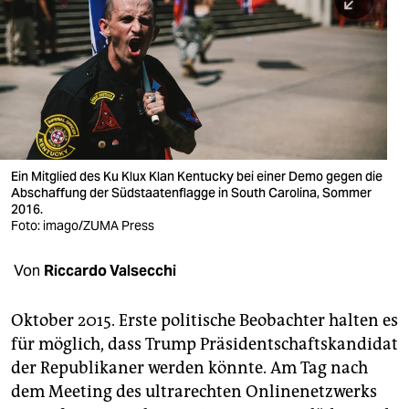
berlin
nord
wahrheit
verlag
verlag
Ein Mitglied des Ku Klux Klan Kentucky bei einer Demo gegen die
Abschaffung der Südstaatenflagge in South Carolina, Sommer
veranstaltungen
2016.
Foto: imago/ZUMA Press
shop
fragen & hilfe
Von
Riccardo Valsecchi
unterstützen
Oktober 2015. Erste politische Beobachter halten es
abo
für möglich, dass Trump Präsidentschaftskandidat
der Republikaner werden könnte. Am Tag nach
genossenschaft
dem Meeting des ultrarechten Onlinenetzwerks