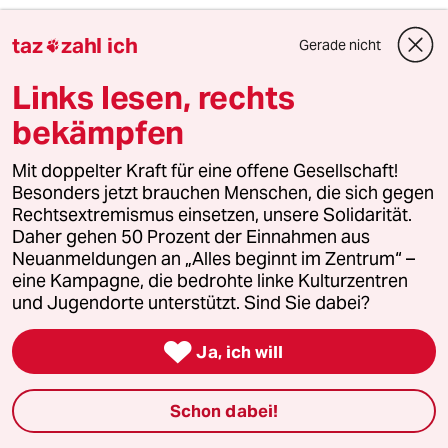
taz
zahl ich
Gerade nicht

6
Was tun gegen den Energiewende-Rollback?
Der Urknall
Links lesen, rechts
bekämpfen
taz
Mit doppelter Kraft für eine offene Gesellschaft!

Besonders jetzt brauchen Menschen, die sich gegen
Rechtsextremismus einsetzen, unsere Solidarität.
Folgen Sie uns
Daher gehen 50 Prozent der Einnahmen aus
Neuanmeldungen an „Alles beginnt im Zentrum“ –
eine Kampagne, die bedrohte linke Kulturzentren
und Jugendorte unterstützt. Sind Sie dabei?
Ressorts

Ja, ich will
Politik
Schon dabei!
Öko