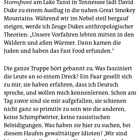
epaper login
Stormfront
am Lake Tansi in Tennessee lädt David
Duke zu einem Ausflug in die nahen Great Smokey
Mountains. Während wir im Nebel steil bergauf
steigen, werde ich Zeuge Dukes anthropologischer
Theorien: „Unsere Vorfahren lebten mitten in den
Wäldern und aßen Würmer. Dann kamen die
Juden und haben das Fast Food erfunden.“
Die ganze Truppe hört gebannt zu. Was fasziniert
die Leute an so einem Dreck? Ein Paar gesellt sich
zu mir, sie haben erfahren, dass ich Deutsch
spreche, und wollen mich kennenlernen. Schon am
Tag zuvor sind sie mir aufgefallen, sie schienen
nicht ganz so primitiv zu sein wie die anderen,
keine Schimpfwörter, keine rassistischen
Beleidigungen. Was haben sie hier zu suchen, bei
diesem Haufen gewalttätiger Idio­ten? „Wir sind