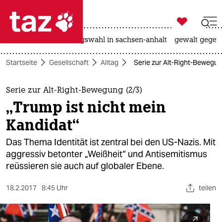

taz zahl ich
hitze
surfen
landtagswahl in sachsen-anhalt
gewalt gegen

taz zahl ich
Startseite
Gesellschaft
Alltag
Serie zur Alt-Right-Bewegung
taz zahl ich
themen
Serie zur Alt-Right-Bewegung (2/3)
„Trump ist nicht mein
politik
Kandidat“
öko
Das Thema Identität ist zentral bei den US-Nazis. Mit
aggressiv betonter „Weißheit“ und Antisemitismus
gesellschaft
reüssieren sie auch auf globaler Ebene.
kultur
18.2.2017
8:45 Uhr
teilen
sport