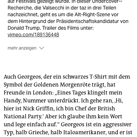
auf Festivals gezeigt wurde. In dieser Undercover-­
Recherche, die Valsecchi in der taz in drei Teilen
nachzeichnet, geht es um die Alt-Right-Szene vor
dem Hintergrund der Präsidentschaftskandidatur von
Donald Trump. Trailer des Films unter:
vimeo.com/189136448
mehr anzeigen
Alt-Right:
(alternative Rechte) ist ein Begriff, der
zuerst 2008 vom politischen Aktivisten Richard
Spencer benutzt wurde. Größere Verbreitung fand
Alt-Right ab Juli 2016, als Donald Trumps
Auch Georgeos, der ein schwarzes T-Shirt mit dem
Kampagnenleiter Stephen Bannon ihn in einem
Symbol der Goldenen Morgenröte trägt, hat
Interview auf
Breitbart News Network
verwendete:
Freunde in London: „Eines Tages klingelt mein
„We’re the platform for the alt-right“ („Wir sind die
Handy, Nummer unterdrückt. Ich gehe ran, ‚Hi,
Plattform für die Alt-Right-Bewegung“).
hier ist Nick Griffin, ich bin Chef der British
National Party.‘ Aber ich glaube ihm kein Wort
und lege einfach auf.“ Georgeos ist ein aggressiver
Typ, halb Grieche, halb Italoamerikaner, und er ist