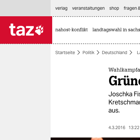
hautnavigation anspringen
hauptinhalt anspringen
footer anspringen
verlag
veranstaltungen
shop
fragen &
nahost-konflikt
landtagswahl in sach

taz zahl ich
taz zahl ich
Startseite
Politik
Deutschland
L
themen
politik
Wahlkampfau
Grün
öko
Joschka Fi
gesellschaft
Kretschman
aus.
kultur
sport
4.3.2016
13:22