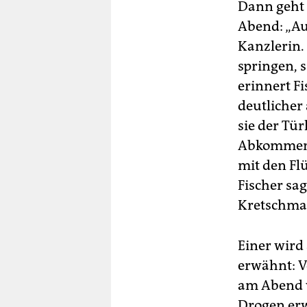
Dann geht 
Abend: „Au
Kanzlerin.
springen, s
erinnert Fi
deutlicher
sie der Tür
Abkommen 
mit den Fl
Fischer sag
Kretschma
Einer wird
erwähnt: V
am Abend v
Drogen erw