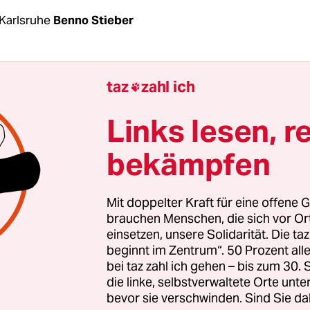
Karlsruhe
Benno Stieber
e da so sitzen sieht in der hellen Ledersitzgrupp
taz
zahl ich

ototapete, da kommt einem dieser schreckliche 
n den Sinn: „Ich hab Ehrfurcht vor Schneeweißen
Links lesen, r
scher und Winfried Kretschmann erklären einen 
bekämpfen
ausend Zuhörern in der Karlsruher Stadthalle die 
Reihe sitzt dann noch gut sichtbar Rezzo Schlauch
estein. Heute ist er Wirtschaftsanwalt und Berate
Mit doppelter Kraft für eine offene G
 dazu Autor der kleinen Parteien-Geschichte der S
brauchen Menschen, die sich vor O
einsetzen, unsere Solidarität. Die ta
 dem passenden Titel: „Keine Angst vor der Mach
beginnt im Zentrum“. 50 Prozent a
bei taz zahl ich gehen – bis zum 30
er kein grüner Veteranen-Treff, nur wenige Meter 
die linke, selbstverwaltete Orte unte
t, an dem sich die Grünen vor 36 Jahren gründete
bevor sie verschwinden. Sind Sie da