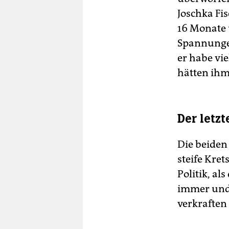
Joschka Fi
16 Monate 
Spannungen
er habe vi
hätten ihm
Der letzt
Die beiden
steife Kret
Politik, al
immer und
verkraften