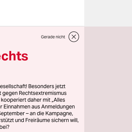
e vor der
Gerade nicht
deutsche
 Haaren“.
echts
Abend lang
Welt. In
, ebenfalls
r in
esellschaft! Besonders jetzt
üdwest-
rt gegen Rechtsextremismus
z kooperiert daher mit „Alles
t“.
ller Einnahmen aus Anmeldungen
. September – an die Kampagne,
entfernt
rstützt und Freiräume sichern will,
n. Es ist
bei?