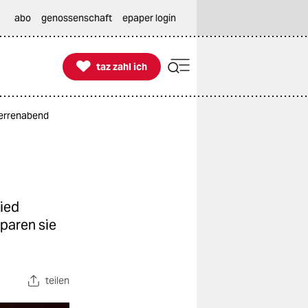
abo
genossenschaft
epaper login

taz zahl ich
taz zahl ich
Herrenabend
ied
paren sie
teilen