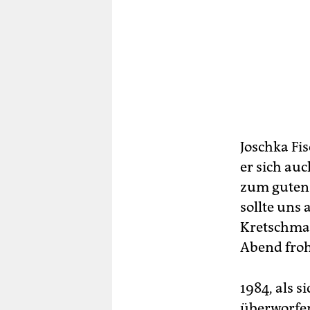
Joschka Fi
er sich au
zum guten 
sollte uns 
Kretschman
Abend froh 
1984, als 
überworfen