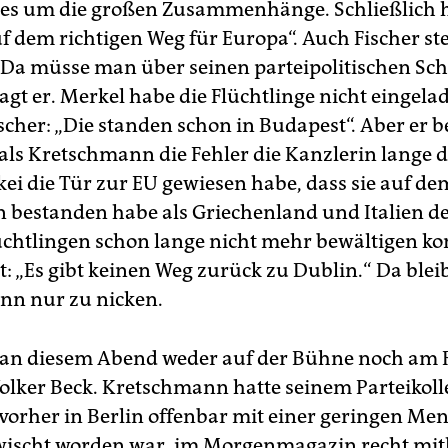
es um die großen Zusammenhänge. Schließlich h
f dem richtigen Weg für Europa“. Auch Fischer st
 Da müsse man über seinen parteipolitischen Sch
agt er. Merkel habe die Flüchtlinge nicht eingela
scher: „Die standen schon in Budapest“. Aber er b
 als Kretschmann die Fehler die Kanzlerin lange d
kei die Tür zur EU gewiesen habe, dass sie auf d
bestanden habe als Griechenland und Italien 
üchtlingen schon lange nicht mehr bewältigen ko
t: „Es gibt keinen Weg zurück zu Dublin.“ Da blei
nn nur zu nicken.
 an diesem Abend weder auf der Bühne noch am
olker Beck. Kretschmann hatte seinem Parteikoll
orher in Berlin offenbar mit einer geringen Men
ischt worden war, im Morgenmagazin recht mitl