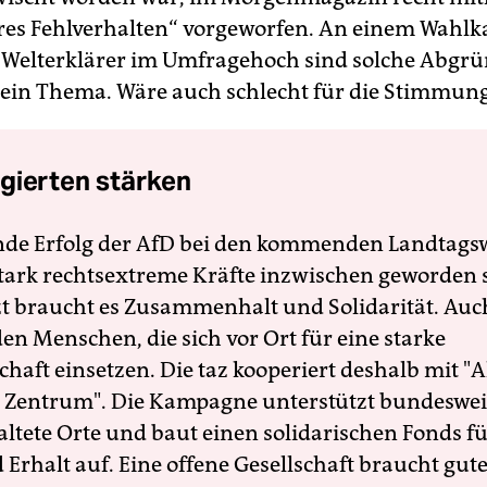
res Fehlverhalten“ vorgeworfen. An einem Wah
 Welterklärer im Umfragehoch sind solche Abgr
kein Thema. Wäre auch schlecht für die Stimmung
gierten stärken
nde Erfolg der AfD bei den kommenden Landtags
 stark rechtsextreme Kräfte inzwischen geworden 
zt braucht es Zusammenhalt und Solidarität. Auc
en Menschen, die sich vor Ort für eine starke
schaft einsetzen. Die taz kooperiert deshalb mit "A
 Zentrum". Die Kampagne unterstützt bundesweit
altete Orte und baut einen solidarischen Fonds f
Erhalt auf. Eine offene Gesellschaft braucht gute