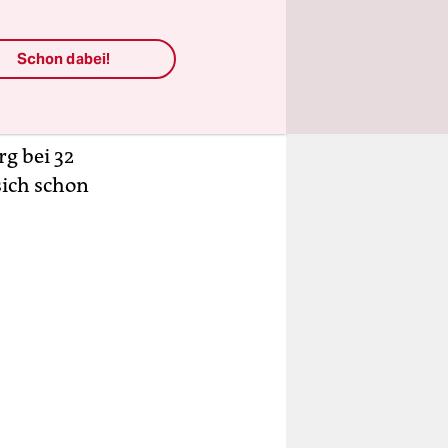
Denn der
n Ex-
Schon dabei!
ge bis zur
 kaum
g bei 32
sich schon