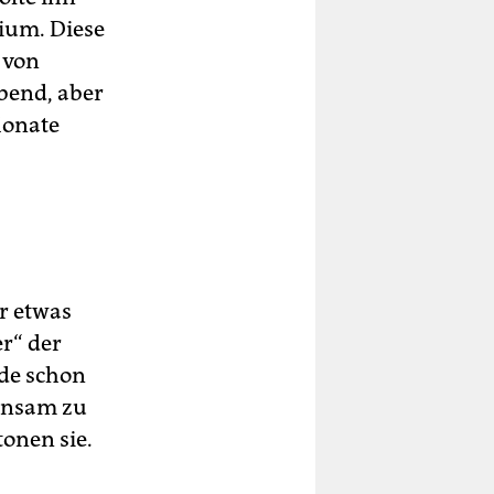
ium. Diese
 von
bend, aber
Monate
r etwas
er“ der
ide schon
insam zu
onen sie.