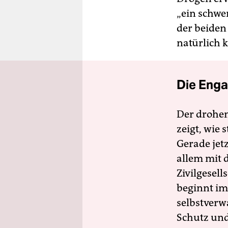
„ein schwe
der beiden
natürlich 
Die Enga
Der drohe
zeigt, wie
Gerade jet
allem mit d
Zivilgesell
beginnt im
selbstverw
Schutz und 