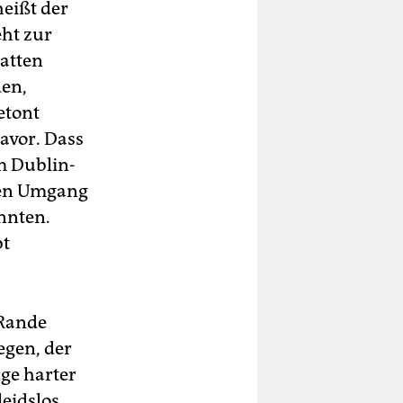
eißt der
eht zur
atten
den,
etont
avor. Dass
em Dublin-
den Umgang
nnten.
bt
 Rande
egen, der
ge harter
eidslos