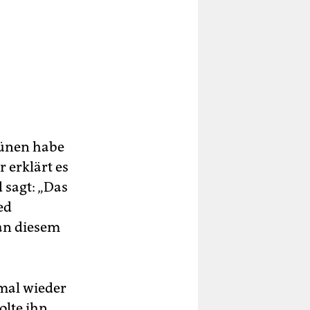
rünen habe
 erklärt es
 sagt: „Das
ed
 an diesem
mal wieder
olte ihn