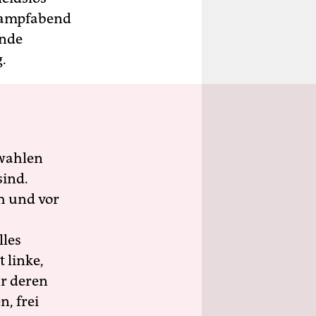
lkampfabend
ünde
.
wahlen
sind.
h und vor
lles
 linke,
ür deren
n, frei