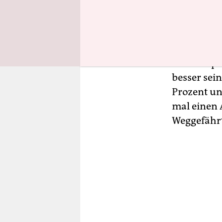
eines der 
gesetzte H
Außenminis
Wahl und d
Ministerpr
besser sei
Prozent un
mal einen 
Weggefährt