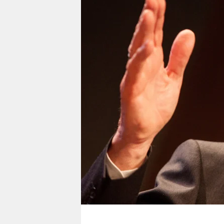
berlin
nord
wahrheit
verlag
verlag
veranstaltungen
shop
fragen & hilfe
unterstützen
abo
genossenschaft