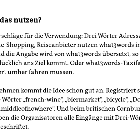
 das nutzen?
rschläge für die Verwendung: Drei Wörter Adres
e-Shopping, Reiseanbieter nutzen what3words in
d die Angabe wird von what3words übersetzt, so 
lücklich ans Ziel kommt. Oder what3words-Taxifa
tiert umher fahren müssen.
ehmen kommt die Idee schon gut an. Registriert 
e Wörter „french-wine“, „biermarket“, „bicycle“, „
„middleofnowhere“. Und beim britischen Cornbu
aben die Organisatoren alle Eingänge mit Drei-Wör
eschriftet.