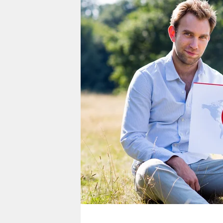
berlin
nord
wahrheit
verlag
verlag
veranstaltungen
shop
fragen & hilfe
unterstützen
abo
genossenschaft