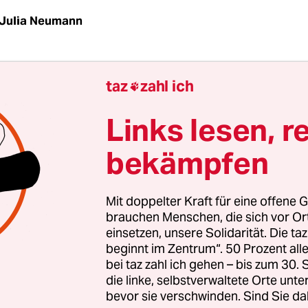
Julia Neumann
t der Schnee, shiny.universe.tile
taz
zahl ich

 hier so ab, komm doch auch, live.love.laugh
Links lesen, r
bekämpfen
Mit doppelter Kraft für eine offene G
brauchen Menschen, die sich vor O
einsetzen, unsere Solidarität. Die ta
beginnt im Zentrum“. 50 Prozent a
bei taz zahl ich gehen – bis zum 30
die linke, selbstverwaltete Orte unte
bevor sie verschwinden. Sind Sie da