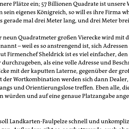
inere Plätze ein; 57 Billionen Quadrate ist unsere
 sein eigenes Königreich, so will es ihre Firma 
s gerade mal drei Meter lang, und drei Meter breit
er neun Quadratmeter großen Vierecke wird mit d
nannt – weil es so anstrengend ist, sich Adressen
t Firmenchef Sheldrick ist es viel einfacher, den
r durchzugeben, als eine volle Adresse und Besch
 Ecke mit der kaputten Laterne, gegenüber der gr
t der Wortkombination werden sich dann Dealer,
ngs und Orientierungslose treffen. Eben alle, die
en würden und auf eine genaue Platzangabe ang
soll Landkarten-Faulpelze schnell und unkompliz