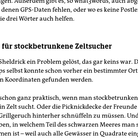
ingen. Außerdem gibt es, so what3words, auch ab
 denen GPS-Daten fehlen, oder wo es keine Postlei
ie drei Wörter auch helfen.
 für stockbetrunkene Zeltsucher
Sheldrick ein Problem gelöst, das gar keins war. 
s selbst konnte schon vorher ein bestimmter Ort
n Koordinaten gefunden werden.
t schon ganz praktisch, wenn man stockbetrunken
in Zelt sucht. Oder die Picknickdecke der Freunde
rillgeruch hinterher schnüffeln zu müssen. U
en, in welchem Teil des schwarzen Meeres man 
n ist – weil auch alle Gewässer in Quadrate eing