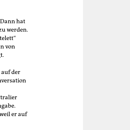
. Dann hat
 zu werden.
telett“
In von
t.
 auf der
nversation
tralier
ngabe.
weil er auf