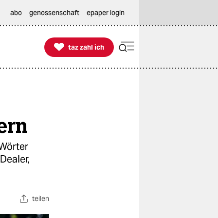
abo
genossenschaft
epaper login

taz zahl ich
taz zahl ich
ern
 Wörter
Dealer,
teilen