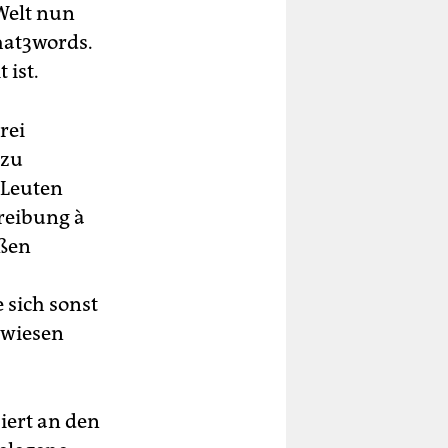
 Welt nun
what3words.
 ist.
rei
 zu
 Leuten
reibung à
oßen
 sich sonst
ewiesen
iert an den