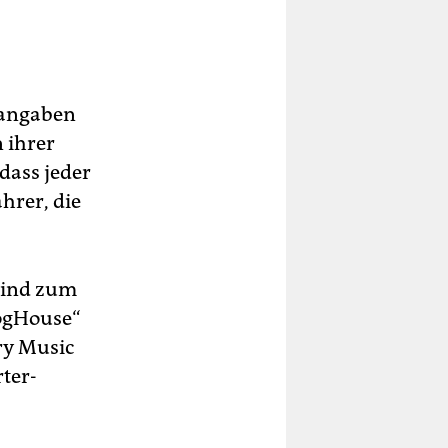
sangaben
 ihrer
dass jeder
hrer, die
sind zum
DogHouse“
ry Music
ter-