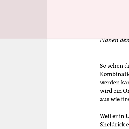
Planen den
So sehen d
Kombinatio
werden ka
wird ein O
aus wie
fi
Weil er in 
Sheldrick 