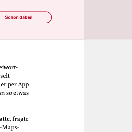
Schon dabei!
eiwort-
selt
der per App
nn so etwas
tte, fragte
e-Maps-