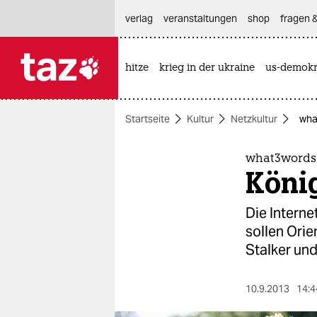
hautnavigation anspringen
hauptinhalt anspringen
footer anspringen
verlag
veranstaltungen
shop
fragen &
hitze
krieg in der ukraine
us-demokr

taz zahl ich
taz zahl ich
Startseite
Kultur
Netzkultur
wha
themen
politik
what3words 
Köni
öko
Die Interne
gesellschaft
sollen Orie
Stalker und
kultur
sport
10.9.2013
14:4