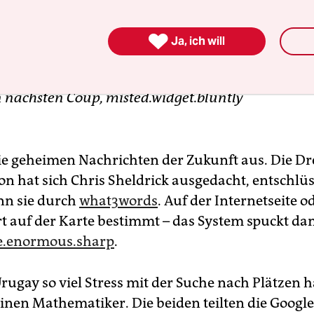

Ja, ich will
 nächsten Coup, misted.widget.bluntly
ie geheimen Nachrichten der Zukunft aus. Die Dr
n hat sich Chris Sheldrick ausgedacht, entschlüs
nn sie durch
what3words
. Auf der Internetseite o
rt auf der Karte bestimmt – das System spuckt da
re.enormous.sharp
.
Urugay so viel Stress mit der Suche nach Plätzen ha
einen Mathematiker. Die beiden teilten die Googl