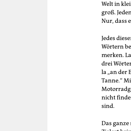
Welt in kle
groß. Jedem
Nur, dass e
Jedes dies
Wörtern be
merken. Lau
drei Wörte
la „an der
Tanne.“ Mi
Motorradga
nicht find
sind.
Das ganze 