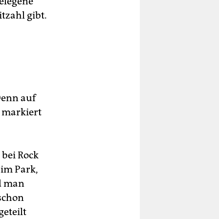
gelegene
tzahl gibt.
Denn auf
 markiert
 bei Rock
 im Park,
nd man
schon
eteilt