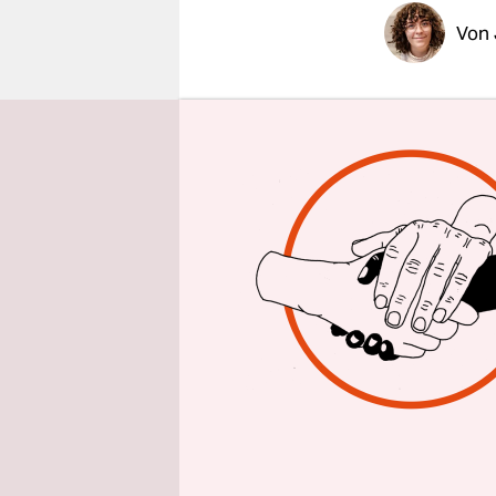
epaper login
Von
Leise riesel
Wir hängen