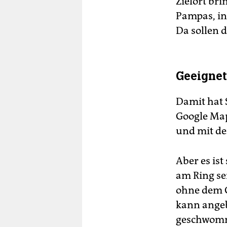
Zielort br
Pampas, in
Da sollen d
Geeignet
Damit hat 
Google Map
und mit de
Aber es is
am Ring se
ohne dem G
kann angeb
geschwomme