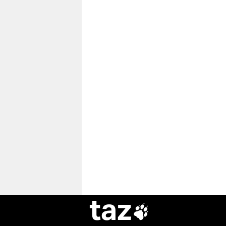
taz
