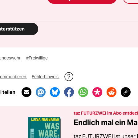
 auch? Dann machen Sie mit und unterstützen Si
nterstützen
undeswehr
#Freiwillige
ommentieren
Fehlerhinweis
 teilen
taz FUTURZWEI im Abo entdec
Endlich mal ein Ma
taz FUTURZWEI ist unser 