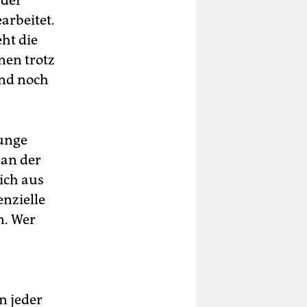
 der
arbeitet.
eht die
nen trotz
und noch
Junge
 an der
ich aus
enzielle
n. Wer
n jeder