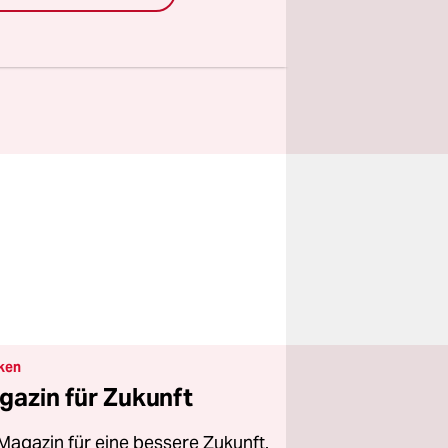
e unsere
ken
gazin für Zukunft
Magazin für eine bessere Zukunft.