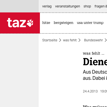
hautnavigation anspringen
hauptinhalt anspringen
footer anspringen
verlag
veranstaltungen
shop
fragen &
hitze
bergsteigen
usa unter trump

taz zahl ich
taz zahl ich
Startseite
was fehlt
Bundeswehr
themen
politik
was fehlt ...
Dien
öko
Aus Deutsch
gesellschaft
aus. Dabei 
kultur
24.4.2013
19:0
sport