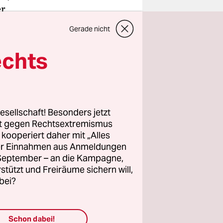
er
Gerade nicht
echts
wahlen
sind.
esellschaft! Besonders jetzt
h und vor
rt gegen Rechtsextremismus
z kooperiert daher mit „Alles
ller Einnahmen aus Anmeldungen
lles
. September – an die Kampagne,
 linke,
rstützt und Freiräume sichern will,
ür deren
bei?
n, frei
ngagement.
Schon dabei!