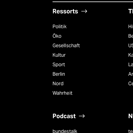
Ressorts
T
Politik
Hi
Öko
B
Gesellschaft
U
Kultur
K
Sport
L
Berlin
A
Nord
C
Wahrheit
Podcast
N
bundestalk
t