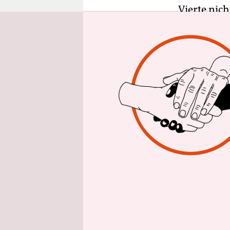
epaper login
Vierte nich
Kollateral
Die Enga
Der drohe
zeigt, wie
Gerade jet
allem mit d
Zivilgesell
beginnt im
selbstverw
Schutz und 
zugänglich