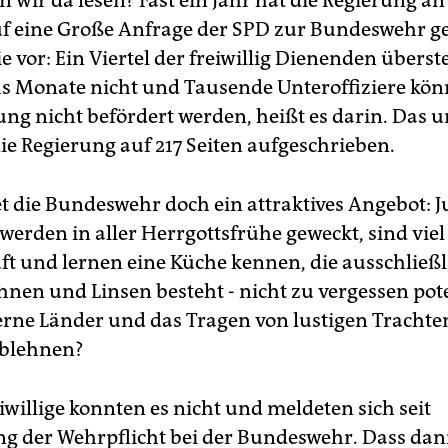
 wir da lesen? Fast ein Jahr hat die Regierung an
f eine Große Anfrage der SPD zur Bundeswehr ge
 sie vor: Ein Viertel der freiwillig Dienenden überst
hs Monate nicht und Tausende Unteroffiziere kön
tung nicht befördert werden, heißt es darin. Das 
ie Regierung auf 217 Seiten aufgeschrieben.
et die Bundeswehr doch ein attraktives Angebot: 
erden in aller Herrgottsfrühe geweckt, sind viel
uft und lernen eine Küche kennen, die ausschließl
hnen und Linsen besteht - nicht zu vergessen pot
ferne Länder und das Tragen von lustigen Trachte
ablehnen?
willige konnten es nicht und meldeten sich seit
g der Wehrpflicht bei der Bundeswehr. Dass dan