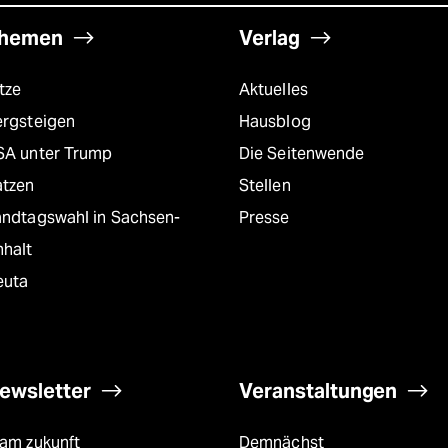
hemen
Verlag
tze
Aktuelles
ergsteigen
Hausblog
SA unter Trump
Die Seitenwende
atzen
Stellen
andtagswahl in Sachsen-
Presse
nhalt
euta
ewsletter
Veranstaltungen
eam zukunft
Demnächst