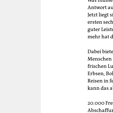
Was müssen
berlin
Antwort au
nord
Jetzt liegt
ersten sec
wahrheit
guter Leis
verlag
mehr hat d
verlag
Dabei biet
veranstaltungen
Menschen w
shop
frischen L
Erbsen, Bo
fragen & hilfe
Reisen in 
unterstützen
kann das 
abo
20.000 Frei
genossenschaft
Abschaffun