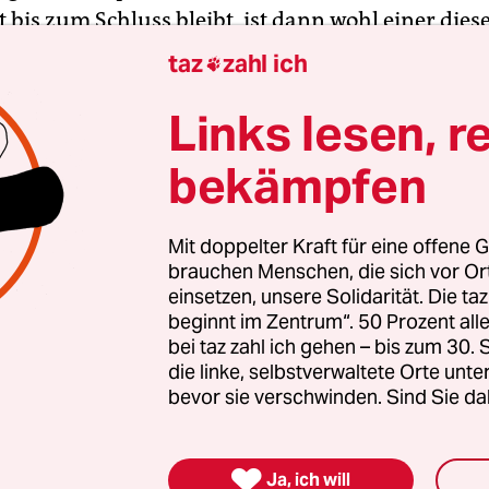
t bis zum Schluss bleibt, ist dann wohl einer dies
schäden.
(taz/mar)
taz
zahl ich

Links lesen, r
gierten stärken
bekämpfen
nde Erfolg der AfD bei den kommenden Landtags
 stark rechtsextreme Kräfte inzwischen geworden 
Mit doppelter Kraft für eine offene G
zt braucht es Zusammenhalt und Solidarität. Auc
brauchen Menschen, die sich vor O
einsetzen, unsere Solidarität. Die ta
en Menschen, die sich vor Ort für eine starke
beginnt im Zentrum“. 50 Prozent a
schaft einsetzen. Die taz kooperiert deshalb mit "A
bei taz zahl ich gehen – bis zum 30
 Zentrum". Die Kampagne unterstützt bundesweit
die linke, selbstverwaltete Orte unte
altete Orte und baut einen solidarischen Fonds f
bevor sie verschwinden. Sind Sie da
Erhalt auf. Eine offene Gesellschaft braucht gute
en Journalismus – und zivilgesellschaftliches E

Ja, ich will