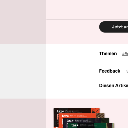
Finden Sie
Aktion.
Jetzt u
Themen
#B
Feedback
K
Diesen Artikel