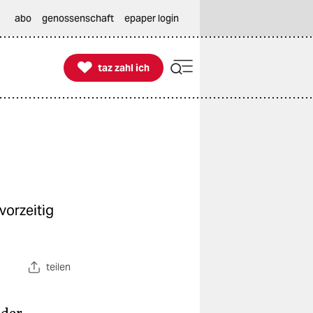
abo
genossenschaft
epaper login

taz zahl ich
taz zahl ich
vorzeitig
teilen