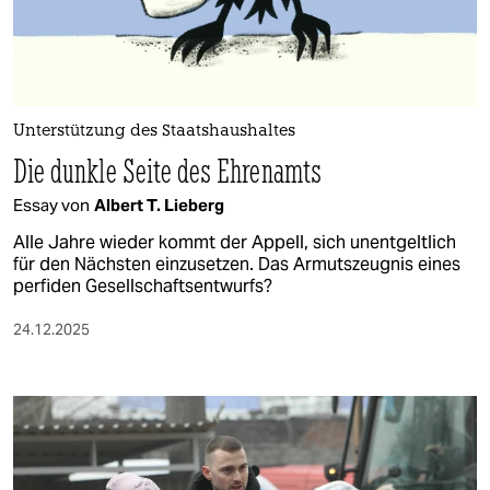
berlin
nord
wahrheit
Unterstützung des Staatshaushaltes
verlag
Die dunkle Seite des Ehrenamts
verlag
Essay von
Albert T. Lieberg
veranstaltungen
Alle Jahre wieder kommt der Appell, sich unentgeltlich
für den Nächsten einzusetzen. Das Armutszeugnis eines
shop
perfiden Gesellschaftsentwurfs?
fragen & hilfe
24.12.2025
unterstützen
abo
genossenschaft