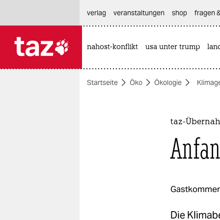
hautnavigation anspringen
hauptinhalt anspringen
footer anspringen
verlag
veranstaltungen
shop
fragen &
nahost-konflikt
usa unter trump
lan

taz zahl ich
taz zahl ich
Startseite
Öko
Ökologie
Klimage
themen
politik
taz-Übernah
öko
Anfan
gesellschaft
kultur
Gastkommen
sport
Die Klimabe