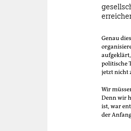
gesellsc
erreiche
Genau dies
organisiere
aufgeklärt
politische 
jetzt nicht
Wir müsse
Denn wir h
ist, war e
der Anfan