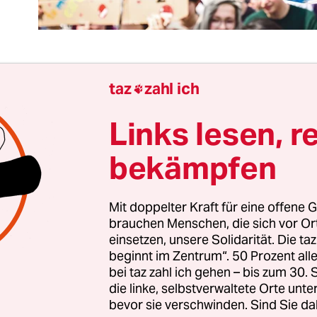
taz
zahl ich

 Klimakrise
ist längst zur Realität geworden
und b
ch Menschenleben. Trotzdem ist unsere Gesellsc
Links lesen, r
ch nicht bereit, den Fakten ins Auge zu blicken. 
bekämpfen
mal besonders deutlich, als Wirtschaftsminister P
nfang September seine „Klimacharta“ ankündigte
land bis 2050 klimaneutral machen will. Altmai
Mit doppelter Kraft für eine offene G
 gelobt, sein Vorschlag „historisch“ und „Klimak
brauchen Menschen, die sich vor O
einsetzen, unsere Solidarität. Die ta
anche warnten sogar davor, das Programm sei
z
beginnt im Zentrum“. 50 Prozent a
bei taz zahl ich gehen – bis zum 30
 öffentlichen Debatte dagegen systematisch ausg
die linke, selbstverwaltete Orte unte
bevor sie verschwinden. Sind Sie da
hl es bekannt sein sollte: Die Klimakrise ist inz