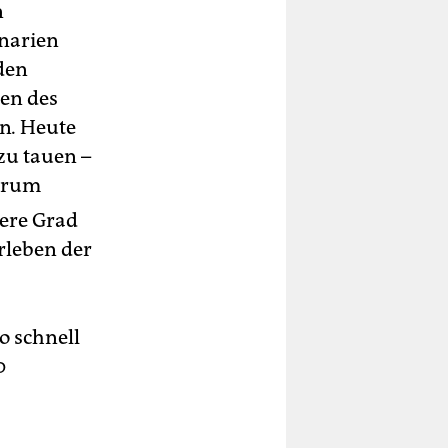
n
enarien
 den
en des
en
.
Heute
zu tauen –
derum
ere Grad
rleben der
o schnell
0