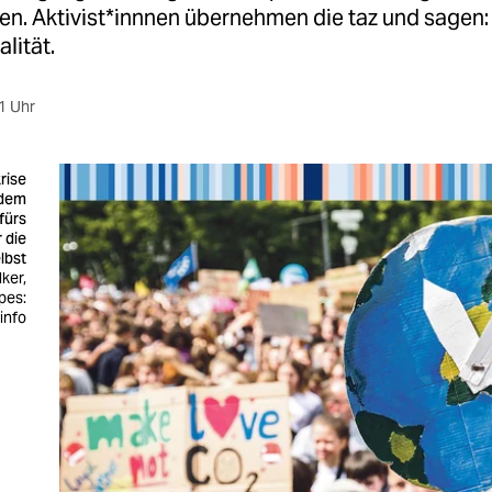
en. Aktivist*innnen übernehmen die taz und sagen:
lität.
1 Uhr
rise
 dem
 fürs
r die
lbst
ker,
pes:
info