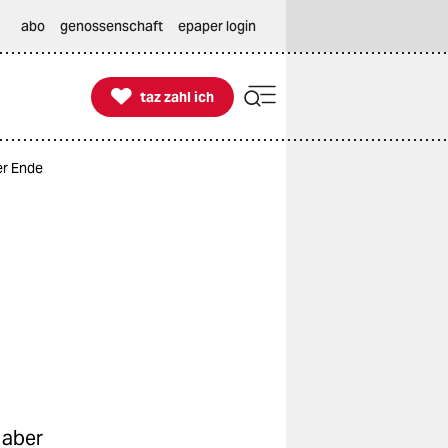
abo
genossenschaft
epaper login

taz zahl ich
taz zahl ich
er Ende
 aber