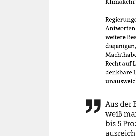
Klimakehr
Regierunge
Antworten 
weitere Be
diejenigen
Machthaben
Recht auf 
denkbare L
unausweic
Aus der

weiß man
bis 5 Pr
ausreich