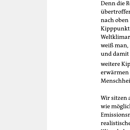
Denn die R
übertroffe
nach oben 
Kipppunkte
Weltklimar
weiß man, 
und damit 
weitere Ki
erwärmen 
Menschheit
Wir sitzen
wie möglich
Emissionsne
realistisch