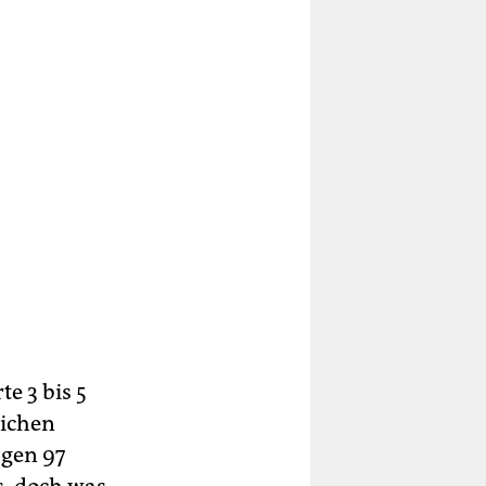
e 3 bis 5
lichen
agen 97
s, doch was