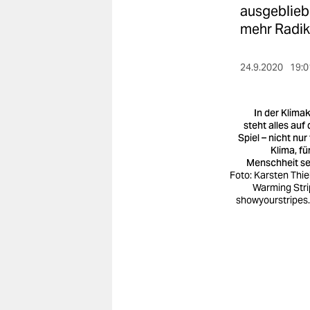
berlin
ausgeblieb
mehr Radika
nord
wahrheit
24.9.2020
19:0
verlag
In der Klimak
verlag
steht alles auf
Spiel – nicht nur
veranstaltungen
Klima, fü
Menschheit se
shop
Foto: Karsten Thiel
Warming Stri
showyourstripes.
fragen & hilfe
unterstützen
abo
genossenschaft