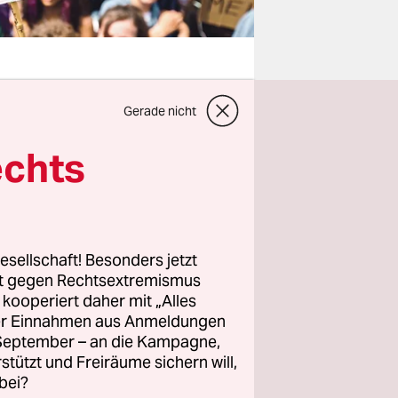
Gerade nicht
edroht
haft immer
echts
Das wurde
eter
, mit der
er wurde
esellschaft! Besonders jetzt
ehrtwende“
rt gegen Rechtsextremismus
z kooperiert daher mit „Alles
u
radikal.
ller Einnahmen aus Anmeldungen
. September – an die Kampagne,
eblendet
rstützt und Freiräume sichern will,
bei?
wischen so