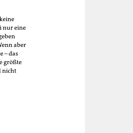
 keine
i nur eine
 geben
 Wenn aber
e – das
e größte
 nicht