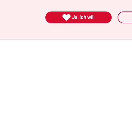
nd fortgeschritten, dass die Ziele dieser „Klimach
 völlig unzureichend sind.

Ja, ich will