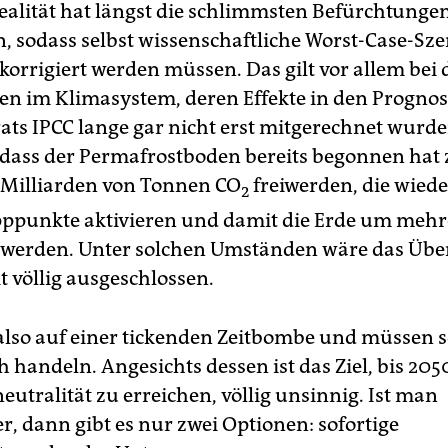
ealität hat längst die schlimmsten Befürchtunge
n, sodass selbst wissenschaftliche Worst-Case-Sz
korrigiert werden müssen. Das gilt vor allem bei
n im Klimasystem, deren Effekte in den Prognos
ats IPCC lange gar nicht erst mitgerechnet wurd
dass der Permafrostboden bereits begonnen hat 
Milliarden von Tonnen CO
freiwerden, die wie
2
pppunkte aktivieren und damit die Erde um mehr
werden. Unter solchen Umständen wäre das Übe
 völlig ausgeschlossen.
 also auf einer tickenden Zeitbombe und müssen s
 handeln. Angesichts dessen ist das Ziel, bis 205
utralität zu erreichen, völlig unsinnig. Ist man
er, dann gibt es nur zwei Optionen: sofortige