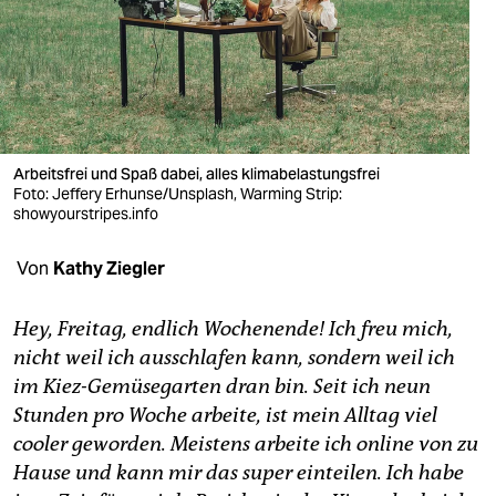
berlin
nord
wahrheit
verlag
Arbeitsfrei und Spaß dabei, alles klimabelastungsfrei
verlag
Foto: Jeffery Erhunse/Unsplash, Warming Strip:
showyourstripes.info
veranstaltungen
Von
Kathy Ziegler
shop
fragen & hilfe
Hey, Freitag, endlich Wochenende! Ich freu mich,
nicht weil ich ausschlafen kann, sondern weil ich
unterstützen
im Kiez-Gemüsegarten dran bin. Seit ich neun
abo
Stunden pro Woche arbeite, ist mein Alltag viel
cooler geworden. Meistens arbeite ich online von zu
genossenschaft
Hause und kann mir das super einteilen. Ich habe