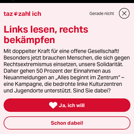
taz
zahl ich
Anzeigen
Gerade nicht

Links lesen, rechts
bekämpfen
Fragen & Hilfe
Mit doppelter Kraft für eine offene Gesellschaft!
Besonders jetzt brauchen Menschen, die sich gegen
Feedback
Rechtsextremismus einsetzen, unsere Solidarität.
Daher gehen 50 Prozent der Einnahmen aus
Aboservice
Neuanmeldungen an „Alles beginnt im Zentrum“ –
eine Kampagne, die bedrohte linke Kulturzentren
ePaper Login
und Jugendorte unterstützt. Sind Sie dabei?
Downloads für Abonnierende

Ja, ich will
Schon dabei!
© 2026 taz Verlags und Vertriebs GmbH