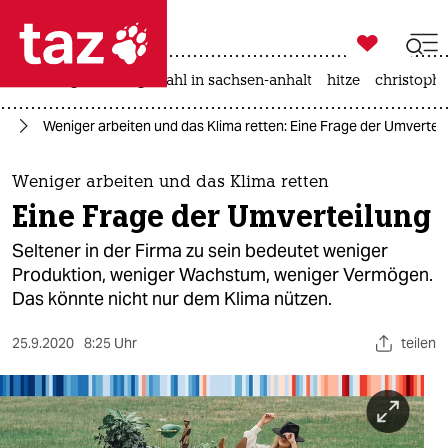

taz zahl ich
iran-krieg
landtagswahl in sachsen-anhalt
hitze
christophe

taz zahl ich
it
Weniger arbeiten und das Klima retten: Eine Frage der Umvertei
taz zahl ich
themen
Weniger arbeiten und das Klima retten
Eine Frage der Umverteilung
politik
Seltener in der Firma zu sein bedeutet weniger
öko
Produktion, weniger Wachstum, weniger Vermögen.
Das könnte nicht nur dem Klima nützen.
gesellschaft
25.9.2020
8:25 Uhr
teilen
kultur
sport